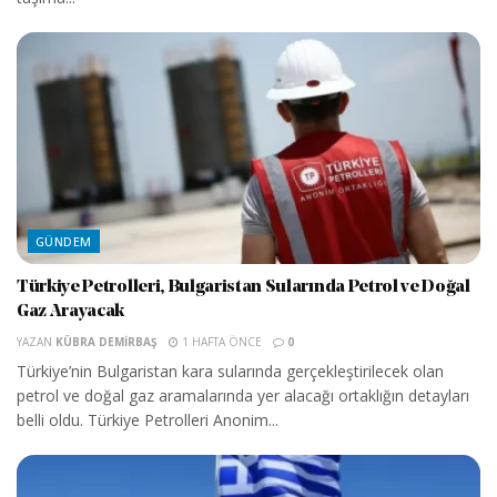
GÜNDEM
Türkiye Petrolleri, Bulgaristan Sularında Petrol ve Doğal
Gaz Arayacak
YAZAN
KÜBRA DEMIRBAŞ
1 HAFTA ÖNCE
0
Türkiye’nin Bulgaristan kara sularında gerçekleştirilecek olan
petrol ve doğal gaz aramalarında yer alacağı ortaklığın detayları
belli oldu. Türkiye Petrolleri Anonim...