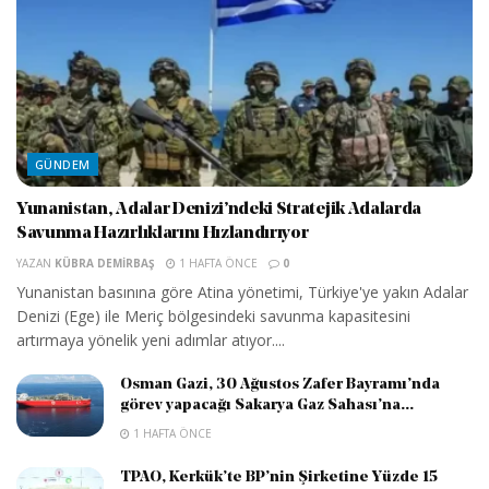
GÜNDEM
Yunanistan, Adalar Denizi’ndeki Stratejik Adalarda
Savunma Hazırlıklarını Hızlandırıyor
YAZAN
KÜBRA DEMIRBAŞ
1 HAFTA ÖNCE
0
Yunanistan basınına göre Atina yönetimi, Türkiye'ye yakın Adalar
Denizi (Ege) ile Meriç bölgesindeki savunma kapasitesini
artırmaya yönelik yeni adımlar atıyor....
Osman Gazi, 30 Ağustos Zafer Bayramı’nda
görev yapacağı Sakarya Gaz Sahası’na...
1 HAFTA ÖNCE
TPAO, Kerkük’te BP’nin Şirketine Yüzde 15