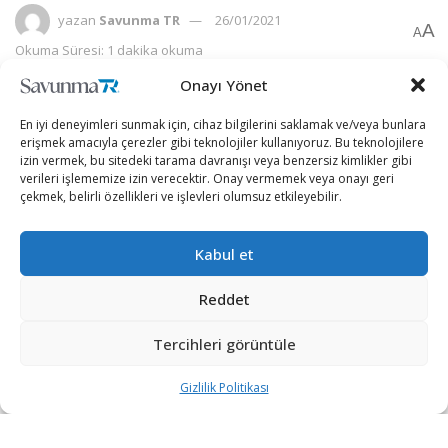
yazan
Savunma TR
26/01/2021
A
A
Okuma Süresi: 1 dakika okuma
Onayı Yönet
En iyi deneyimleri sunmak için, cihaz bilgilerini saklamak ve/veya bunlara
erişmek amacıyla çerezler gibi teknolojiler kullanıyoruz. Bu teknolojilere
izin vermek, bu sitedeki tarama davranışı veya benzersiz kimlikler gibi
verileri işlememize izin verecektir. Onay vermemek veya onayı geri
çekmek, belirli özellikleri ve işlevleri olumsuz etkileyebilir.
Kabul et
Reddet
Tercihleri görüntüle
ABD Başkanı Joe Biden’ın görevi devralması sonrasında
Orta Doğu’ya seyahat eden ABD Merkez
Gizlilik Politikası
Kuvvetler (CENTCOM) Komutanı Orgeneral Kenneth
McKenzie, uçakta gazetecilere yaptığı açıklamada, Biden