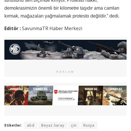
türlüsünü sert biçimde kınıyor. Protesto hakkı,
demokrasimizin önemli bir kilometre taşıdır ama camları
kırmak, mağazaları yağmalamak protesto değildir.” dedi.
Editör :
SavunmaTR Haber Merkezi
REKLAM
Etiketler:
abd
Beyaz Saray
çin
Rusya