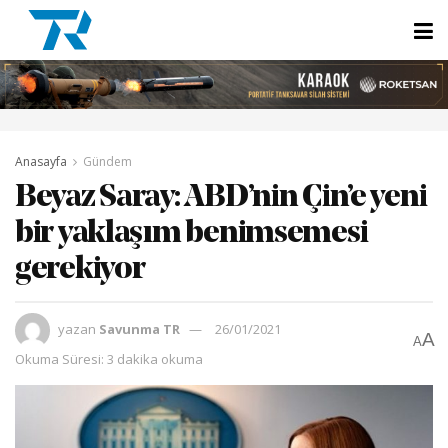
Anasayfa
Gündem
Beyaz Saray: ABD’nin Çin’e yeni
bir yaklaşım benimsemesi
gerekiyor
yazan
Savunma TR
26/01/2021
A
A
Okuma Süresi: 3 dakika okuma