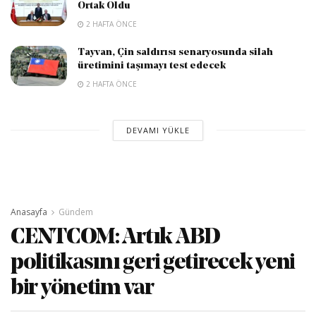
Ortak Oldu
2 HAFTA ÖNCE
Tayvan, Çin saldırısı senaryosunda silah
üretimini taşımayı test edecek
2 HAFTA ÖNCE
DEVAMI YÜKLE
Anasayfa
Gündem
CENTCOM: Artık ABD
politikasını geri getirecek yeni
bir yönetim var