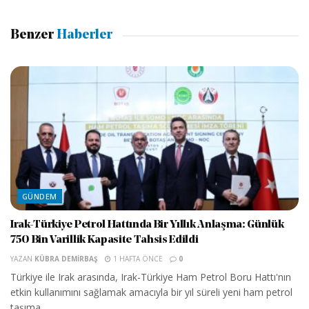
Benzer
Haberler
GÜNDEM
Irak-Türkiye Petrol Hattında Bir Yıllık Anlaşma: Günlük
750 Bin Varillik Kapasite Tahsis Edildi
YAZAN
KÜBRA DEMIRBAŞ
1 HAFTA ÖNCE
0
Türkiye ile Irak arasında, Irak-Türkiye Ham Petrol Boru Hattı'nın
etkin kullanımını sağlamak amacıyla bir yıl süreli yeni ham petrol
taşıma...