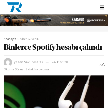
Anasayfa
Siber Güvenlik
Binlerce Spotify hesabı çalındı
yazan
Savunma TR
24/11/2020
A
A
Okuma Süresi: 2 dakika okuma