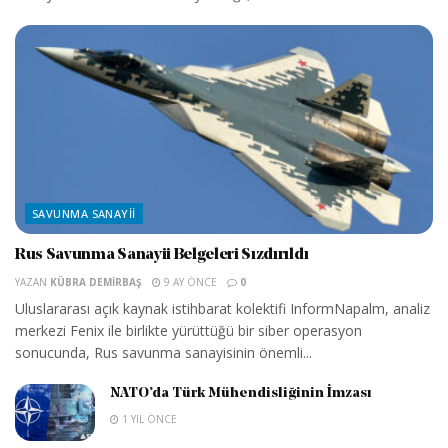
SAVUNMA SANAYII
Rus Savunma Sanayii Belgeleri Sızdırıldı
YAZAN
KÜBRA DEMIRBAŞ
9 AY ÖNCE
0
Uluslararası açık kaynak istihbarat kolektifi InformNapalm, analiz
merkezi Fenix ile birlikte yürüttüğü bir siber operasyon
sonucunda, Rus savunma sanayisinin önemli...
NATO’da Türk Mühendisliğinin İmzası
1 YIL ÖNCE