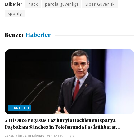
Etiketler:
hack
parola güvenliği
Siber Güvenlik
spotify
Benzer
Haberler
TEKNOLOJI
5 Yıl Önce Pegasus Yazılımıyla Hacklenen İspanya
Başbakanı Sánchez’in Telefonunda Fas İstihbarat...
YAZAN
KÜBRA DEMIRBAŞ
6 AY ÖNCE
0