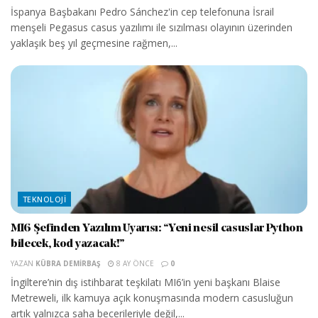
İspanya Başbakanı Pedro Sánchez'in cep telefonuna İsrail
menşeli Pegasus casus yazılımı ile sızılması olayının üzerinden
yaklaşık beş yıl geçmesine rağmen,...
TEKNOLOJI
MI6 Şefinden Yazılım Uyarısı: “Yeni nesil casuslar Python
bilecek, kod yazacak!”
YAZAN
KÜBRA DEMIRBAŞ
8 AY ÖNCE
0
İngiltere’nin dış istihbarat teşkilatı MI6’in yeni başkanı Blaise
Metreweli, ilk kamuya açık konuşmasında modern casusluğun
artık yalnızca saha becerileriyle değil,...