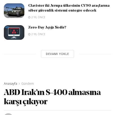
Clavister iki Avrupa ülkesinin CV90 araçlarına
siber güvenlik sistemi entegre edecek
2 YIL ÖNCE
Zero-Day Açığı Nedir?
2 YIL ÖNCE
DEVAMI YÜKLE
Anasayfa
Gündem
ABD Irak’ın S-400 almasına
karşı çıkıyor