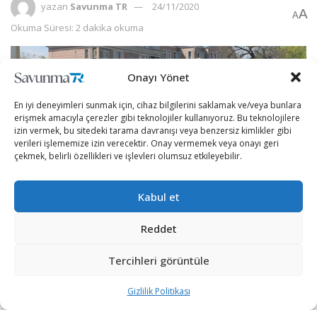
yazan
Savunma TR
24/11/2020
A
A
Okuma Süresi: 2 dakika okuma
Onayı Yönet
En iyi deneyimleri sunmak için, cihaz bilgilerini saklamak ve/veya bunlara
erişmek amacıyla çerezler gibi teknolojiler kullanıyoruz. Bu teknolojilere
izin vermek, bu sitedeki tarama davranışı veya benzersiz kimlikler gibi
verileri işlememize izin verecektir. Onay vermemek veya onayı geri
çekmek, belirli özellikleri ve işlevleri olumsuz etkileyebilir.
Kabul et
Reddet
[wpcc-iframe src=”https://open.spotify.com/embed-
podcast/episode/1qe8IwLnRIPrWkV8X11Sgf”
Tercihleri görüntüle
width=”100%” frameborder=”no” height=”152″
Gizlilik Politikası
scrolling=”no” allowtransparency=”true”
allow=”encrypted-media”]