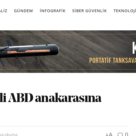
LIZ
GÜNDEM
İNFOGRAFIK
SIBER GÜVENLIK
TEKNOLOJ
ili ABD anakarasına
0
A
ika okuma
A