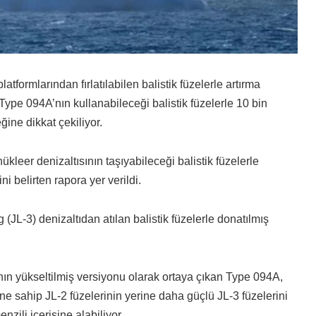
platformlarından fırlatılabilen balistik füzelerle artırma
Type 094A’nın kullanabileceği balistik füzelerle 10 bin
ğine dikkat çekiliyor.
kleer denizaltısının taşıyabileceği balistik füzelerle
i belirten rapora yer verildi.
(JL-3) denizaltıdan atılan balistik füzelerle donatılmış
ının yükseltilmiş versiyonu olarak ortaya çıkan Type 094A,
 sahip JL-2 füzelerinin yerine daha güçlü JL-3 füzelerini
enzili içerisine alabiliyor.