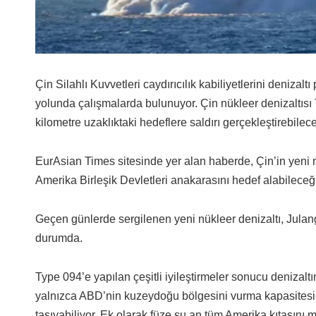
Çin Silahlı Kuvvetleri caydırıcılık kabiliyetlerini denizaltı 
yolunda çalışmalarda bulunuyor. Çin nükleer denizaltısı 
kilometre uzaklıktaki hedeflere saldırı gerçekleştirebilece
EurAsian Times sitesinde yer alan haberde, Çin’in yeni nü
Amerika Birleşik Devletleri anakarasını hedef alabileceğin
Geçen günlerde sergilenen yeni nükleer denizaltı, Julang 
durumda.
Type 094’e yapılan çeşitli iyileştirmeler sonucu denizalt
yalnızca ABD’nin kuzeydoğu bölgesini vurma kapasitesine
taşıyabiliyor. Ek olarak füze şu an tüm Amerika kıtasını m