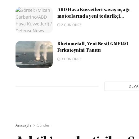
ABD Hava Kuvvetleri savaş uçağı
motorlarında yeni tedarikçi...
2 GÜN ÖNCE
Rheinmetall, Yeni Nesil GMF140
Fırkateynini Tanıttı
3 GÜN ÖNCE
DEVA
Anasayfa
Gündem