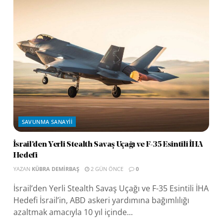
SAVUNMA SANAYII
İsrail’den Yerli Stealth Savaş Uçağı ve F-35 Esintili İHA
Hedefi
YAZAN
KÜBRA DEMIRBAŞ
2 GÜN ÖNCE
0
İsrail’den Yerli Stealth Savaş Uçağı ve F-35 Esintili İHA
Hedefi İsrail’in, ABD askeri yardımına bağımlılığı
azaltmak amacıyla 10 yıl içinde...