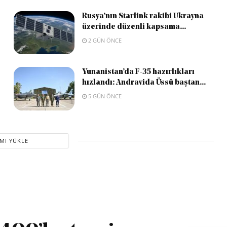
Rusya’nın Starlink rakibi Ukrayna
üzerinde düzenli kapsama...
2 GÜN ÖNCE
Yunanistan’da F-35 hazırlıkları
hızlandı: Andravida Üssü baştan...
5 GÜN ÖNCE
MI YÜKLE