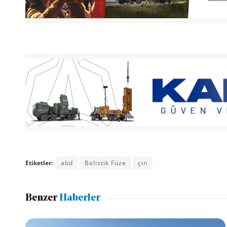
Etiketler:
abd
Balistik Füze
çin
Benzer
Haberler