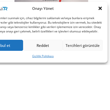
Onayı Yönet
imleri sunmak için, cihaz bilgilerini saklamak ve/veya bunlara erişmek
ezler gibi teknolojiler kullanıyoruz. Bu teknolojilere izin vermek, bu sitedeki
nışı veya benzersiz kimlikler gibi verileri işlememize izin verecektir. Onay
a onayı geri çekmek, belirli özellikleri ve işlevleri olumsuz etkileyebilir.
bul et
Reddet
Tercihleri görüntüle
Gizlilik Politikası