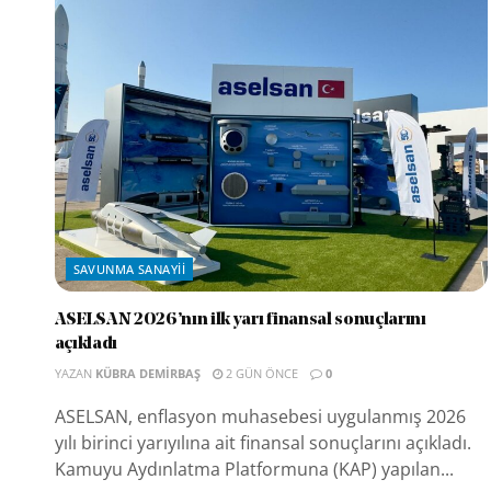
SAVUNMA SANAYII
ASELSAN 2026’nın ilk yarı finansal sonuçlarını
açıkladı
YAZAN
KÜBRA DEMIRBAŞ
2 GÜN ÖNCE
0
ASELSAN, enflasyon muhasebesi uygulanmış 2026
yılı birinci yarıyılına ait finansal sonuçlarını açıkladı.
Kamuyu Aydınlatma Platformuna (KAP) yapılan...