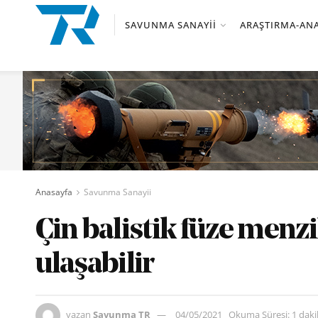
SAVUNMA SANAYII
ARAŞTIRMA-ANA
Anasayfa
Savunma Sanayii
Çin balistik füze menz
ulaşabilir
yazan
Savunma TR
04/05/2021
Okuma Süresi: 1 dak