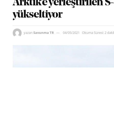
Arktik’e yerleştirilen 
yükseltiyor
yazan
Savunma TR
04/05/2021
Okuma Süresi: 2 dak