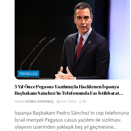
TEKNOLOJI
5 Yıl Önce Pegasus Yazılımıyla Hacklenen İspanya
Başbakanı Sánchez’in Telefonunda Fas İstihbarat...
YAZAN
KÜBRA DEMIRBAŞ
6 AY ÖNCE
0
İspanya Başbakanı Pedro Sánchez'in cep telefonuna
İsrail menşeli Pegasus casus yazılımı ile sızılması
olayının üzerinden yaklaşık beş yıl geçmesine...