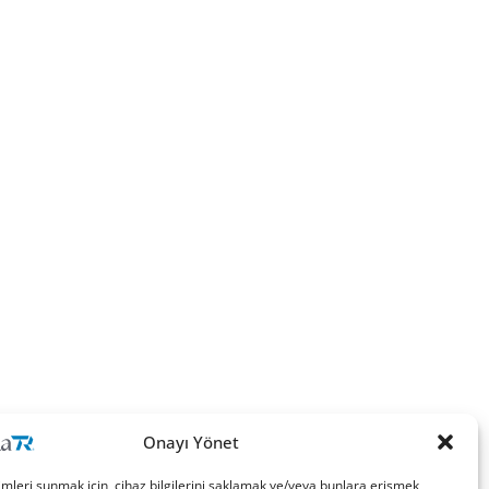
Onayı Yönet
imleri sunmak için, cihaz bilgilerini saklamak ve/veya bunlara erişmek