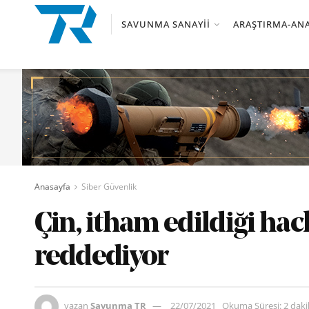
SAVUNMA SANAYII
ARAŞTIRMA-ANA
Anasayfa
Siber Güvenlik
Çin, itham edildiği hack
reddediyor
yazan
Savunma TR
22/07/2021
Okuma Süresi: 2 dak