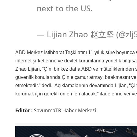
next to the US.
— Lijian Zhao 赵立坚 (@zlj51
ABD Merkez İstihbarat Teşkilatını 11 yıllık süre boyunca Ç
internet şirketlerine ve devlet kurumlarına yönelik bilgi
Zhao Lijian, “Çin, bir kez daha ABD ve müttefiklerinden sib
güvenlik konularında Çin’e çamur atmayı bırakmasını ve
etmektedir.” dedi. Açıklamalarının devamında Lijian, “Çin, 
korumak için gerekli önlemleri alacak.” ifadelerine yer ve
Editör :
SavunmaTR Haber Merkezi