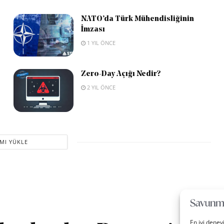
NATO’da Türk Mühendisliğinin
İmzası
1 YIL ÖNCE
Zero-Day Açığı Nedir?
2 YIL ÖNCE
MI YÜKLE
En iyi deney