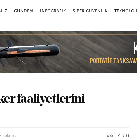
LIZ
GÜNDEM
İNFOGRAFIK
SIBER GÜVENLIK
TEKNOLOJ
er faaliyetlerini
0
A
ika okuma
A