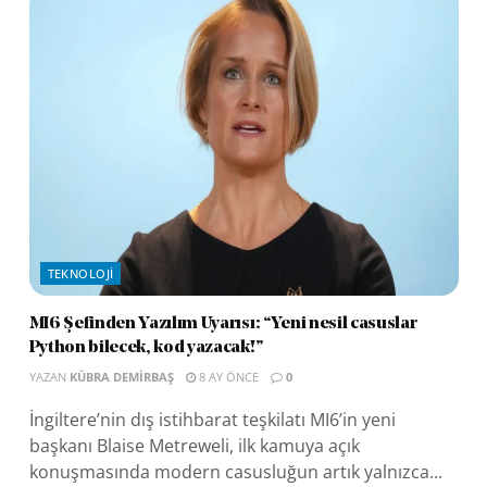
TEKNOLOJI
MI6 Şefinden Yazılım Uyarısı: “Yeni nesil casuslar
Python bilecek, kod yazacak!”
YAZAN
KÜBRA DEMIRBAŞ
8 AY ÖNCE
0
İngiltere’nin dış istihbarat teşkilatı MI6’in yeni
başkanı Blaise Metreweli, ilk kamuya açık
konuşmasında modern casusluğun artık yalnızca...