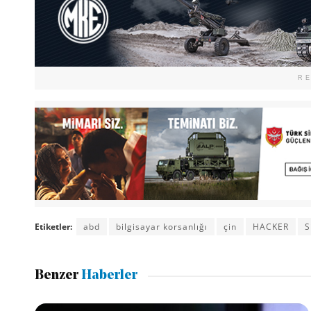
R
Etiketler:
abd
bilgisayar korsanlığı
çin
HACKER
S
Benzer
Haberler