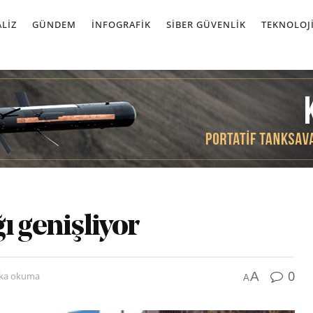
LIZ
GÜNDEM
İNFOGRAFIK
SIBER GÜVENLIK
TEKNOLOJ
ı genişliyor
0
A
ika okuma
A