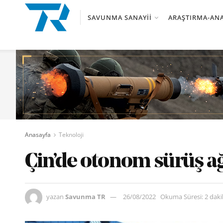
SAVUNMA SANAYII
ARAŞTIRMA-ANA
Anasayfa
Teknoloji
Çin’de otonom sürüş ağ
yazan
Savunma TR
26/08/2022
Okuma Süresi: 2 dak