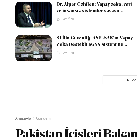
Dr. Alper Özbilen: Yapay zekâ, veri
ve insansız sistemler savaşın...
1 AY ÖNCE
81 İlin Güvenliği ASELSAN’ın Yapay
Zeka Destekli KGYS Sistemine...
1 AY ÖNCE
DEVA
Anasayfa
Gündem
Pakistan İçişleri Bakan