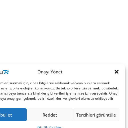
Onayı Yönet
imleri sunmak için, cihaz bilgilerini saklamak ve/veya bunlara erişmek
ezler gibi teknolojiler kullanıyoruz. Bu teknolojilere izin vermek, bu sitedeki
nışı veya benzersiz kimlikler gibi verileri işlememize izin verecektir. Onay
a onayı geri çekmek, belirli özellikleri ve işlevleri olumsuz etkileyebilir.
bul et
Reddet
Tercihleri görüntüle
Gizlilik Politikası