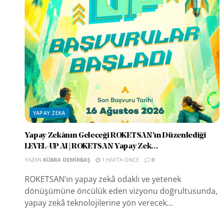
YAPAY ZEKA
Yapay Zekânın Geleceği ROKETSAN’ın Düzenlediği
LEVEL-UP AI | ROKETSAN Yapay Zek...
YAZAN
KÜBRA DEMIRBAŞ
1 HAFTA ÖNCE
0
ROKETSAN’ın yapay zekâ odaklı ve yetenek
dönüşümüne öncülük eden vizyonu doğrultusunda,
yapay zekâ teknolojilerine yön verecek...