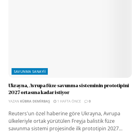
SAVUNMA SANAYII
Ukrayna, Avrupa füze savunma sisteminin prototipini
2027 ortasına kadar istiyor
YAZAN
KÜBRA DEMIRBAŞ
1 HAFTA ÖNCE
0
Reuters'un özel haberine göre Ukrayna, Avrupa
ülkeleriyle ortak yürütülen Freyja balistik füze
savunma sistemi projesinde ilk prototipin 2027...