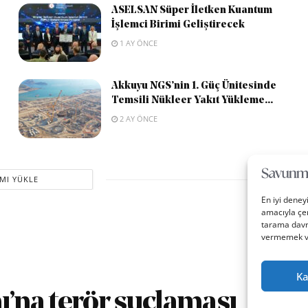
ASELSAN Süper İletken Kuantum
İşlemci Birimi Geliştirecek
1 AY ÖNCE
Akkuyu NGS’nin 1. Güç Ünitesinde
Temsili Nükleer Yakıt Yükleme...
2 AY ÖNCE
MI YÜKLE
En iyi deney
amacıyla çer
tarama davra
vermemek vey
Ka
ı’na terör suçlaması