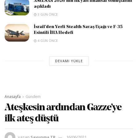
ASELSAN 2026’nın ilk yarı finansal sonuçlarını
açıkladı
3 GÜN ÖNCE
İsrail’den Yerli Stealth Savaş Uçağı ve F-35
Esintili İHA Hedefi
4 GÜN ÖNCE
DEVAMI YÜKLE
Anasayfa
Gündem
Ateşkesin ardından Gazze’ye
ilk ateş düştü
yazan
Savunma TR
16/06/2021