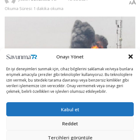
A
A
Okuma Süresi: 1 dakika okuma
Onayı Yönet
En iyi deneyimleri sunmak için, cihaz bilgilerini saklamak ve/veya bunlara
erişmek amacıyla çerezler gibi teknolojiler kullanıyoruz. Bu teknolojilere
izin vermek, bu sitedeki tarama davranışı veya benzersiz kimlikler gibi
verileri işlememize izin verecektir. Onay vermemek veya onayı geri
çekmek, belirli özellikleri ve işlevleri olumsuz etkileyebilir.
İsrail’e ait savaş uçakları, 11 gün boyunca 259 kişinin
Kabul et
ölümüne ve yaklaşık 2 bin kişinin yaralanmasına sebebiyet
veren son çatışmanın ateşkes kararı ile sona ermesinden
Reddet
bu yana ilk kez Gazze Şeridi’ni vurdu
Tercihleri görüntüle