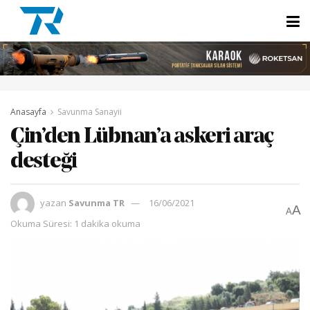
Anasayfa
Savunma Sanayii
Çin’den Lübnan’a askeri araç
desteği
yazan
Savunma TR
16/06/2021
A
A
Okuma Süresi: 1 dakika okuma