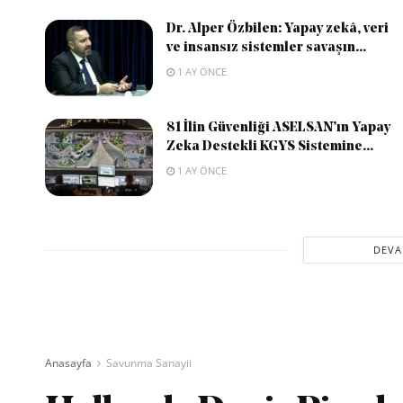
Dr. Alper Özbilen: Yapay zekâ, veri
ve insansız sistemler savaşın...
1 AY ÖNCE
81 İlin Güvenliği ASELSAN’ın Yapay
Zeka Destekli KGYS Sistemine...
1 AY ÖNCE
DEVA
Anasayfa
Savunma Sanayii