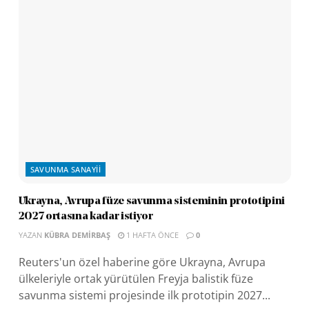
SAVUNMA SANAYII
Ukrayna, Avrupa füze savunma sisteminin prototipini
2027 ortasına kadar istiyor
YAZAN
KÜBRA DEMIRBAŞ
1 HAFTA ÖNCE
0
Reuters'un özel haberine göre Ukrayna, Avrupa
ülkeleriyle ortak yürütülen Freyja balistik füze
savunma sistemi projesinde ilk prototipin 2027...