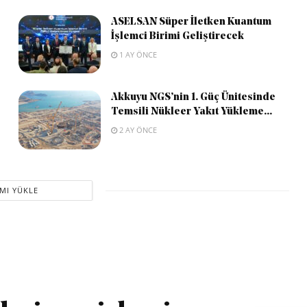
ASELSAN Süper İletken Kuantum
İşlemci Birimi Geliştirecek
1 AY ÖNCE
Akkuyu NGS’nin 1. Güç Ünitesinde
Temsili Nükleer Yakıt Yükleme...
2 AY ÖNCE
MI YÜKLE