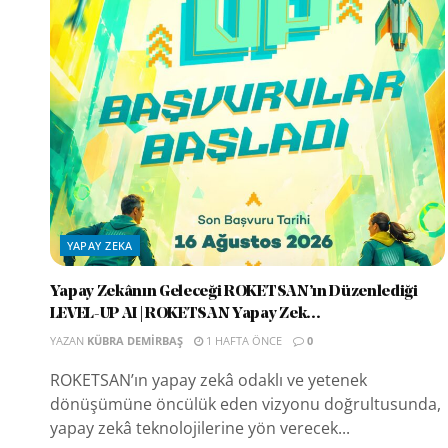
YAPAY ZEKA
Yapay Zekânın Geleceği ROKETSAN’ın Düzenlediği
LEVEL-UP AI | ROKETSAN Yapay Zek...
YAZAN
KÜBRA DEMIRBAŞ
1 HAFTA ÖNCE
0
ROKETSAN’ın yapay zekâ odaklı ve yetenek
dönüşümüne öncülük eden vizyonu doğrultusunda,
yapay zekâ teknolojilerine yön verecek...