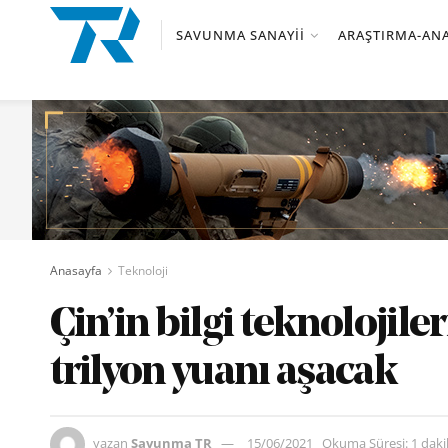
SAVUNMA SANAYII
ARAŞTIRMA-ANA
Anasayfa
Teknoloji
Çin’in bilgi teknolojile
trilyon yuanı aşacak
yazan
Savunma TR
15/06/2021
Okuma Süresi: 1 dak