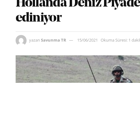
Hollanda Deniz Piyadele
ediniyor
yazan
Savunma TR
15/06/2021
Okuma Süresi: 1 dak