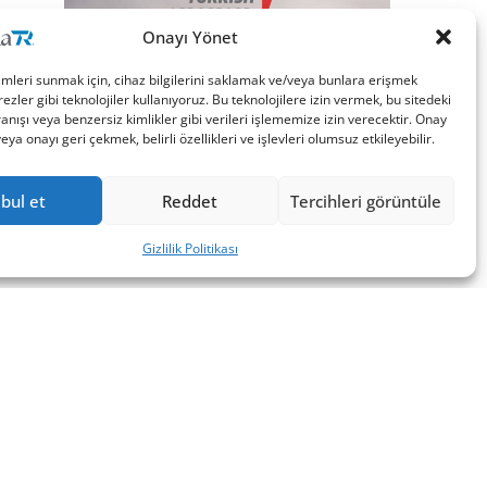
Onayı Yönet
imleri sunmak için, cihaz bilgilerini saklamak ve/veya bunlara erişmek
ezler gibi teknolojiler kullanıyoruz. Bu teknolojilere izin vermek, bu sitedeki
nışı veya benzersiz kimlikler gibi verileri işlememize izin verecektir. Onay
a onayı geri çekmek, belirli özellikleri ve işlevleri olumsuz etkileyebilir.
bul et
Reddet
Tercihleri görüntüle
Gizlilik Politikası