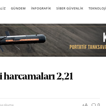
LIZ
GÜNDEM
İNFOGRAFIK
SIBER GÜVENLIK
TEKNOLOJ
ri harcamaları 2,21
0
A
ika okuma
A