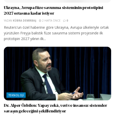
Ukrayna, Avrupa füze savunma sisteminin prototipini
2027 ortasına kadar istiyor
YAZAN
KÜBRA DEMIRBAŞ
2 HAFTA ÖNCE
0
Reuters'un özel haberine göre Ukrayna, Avrupa ülkeleriyle ortak
yürütülen Freyja balistik füze savunma sistemi projesinde ilk
prototipin 2027 yılının ilk...
TEKNOLOJI
Dr. Alper Özbilen: Yapay zekâ, veri ve insansız sistemler
savaşın geleceğini şekillendiriyor