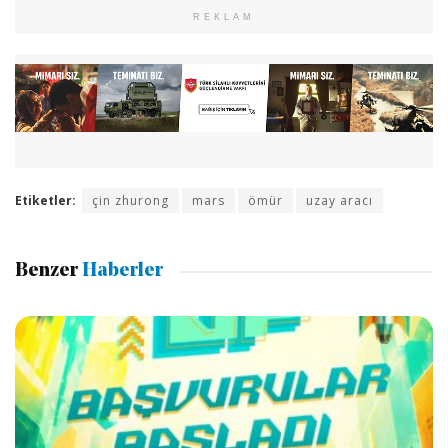
REKLAM
Etiketler:
çin zhurong
mars
ömür
uzay aracı
Benzer
Haberler