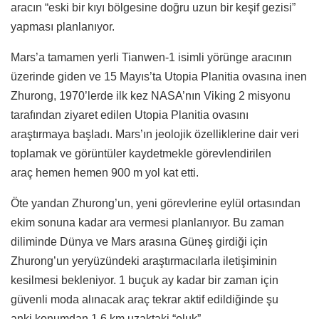
aracın “eski bir kıyı bölgesine doğru uzun bir keşif gezisi”
yapması planlanıyor.
Mars’a tamamen yerli Tianwen-1 isimli yörünge aracının
üzerinde giden ve 15 Mayıs’ta Utopia Planitia ovasına inen
Zhurong, 1970’lerde ilk kez NASA’nın Viking 2 misyonu
tarafından ziyaret edilen Utopia Planitia ovasını
araştırmaya başladı.
Mars’ın jeolojik özelliklerine dair veri
toplamak ve görüntüler kaydetmekle görevlendirilen
araç hemen hemen 900 m yol kat etti.
Öte yandan Zhurong’un, yeni görevlerine eylül ortasından
ekim sonuna kadar ara vermesi planlanıyor. Bu zaman
diliminde Dünya ve Mars arasına Güneş girdiği için
Zhurong’un yeryüzündeki araştırmacılarla iletişiminin
kesilmesi bekleniyor. 1 buçuk ay kadar bir zaman için
güvenli moda alınacak araç tekrar aktif edildiğinde şu
anki konumdan 1,6 km uzaktaki “oluk”