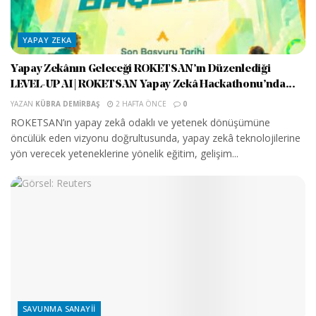
YAPAY ZEKA
Yapay Zekânın Geleceği ROKETSAN’ın Düzenlediği
LEVEL-UP AI | ROKETSAN Yapay Zekâ Hackathonu’nda...
YAZAN
KÜBRA DEMIRBAŞ
2 HAFTA ÖNCE
0
ROKETSAN’ın yapay zekâ odaklı ve yetenek dönüşümüne
öncülük eden vizyonu doğrultusunda, yapay zekâ teknolojilerine
yön verecek yeteneklerine yönelik eğitim, gelişim...
SAVUNMA SANAYII