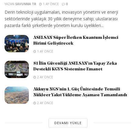
YAZAN
SAVUNMA TR
1 AY ÖNCE
0
Derin teknoloji uygulamaları, inovasyon yönetimi ve enerji
sektörlerinde yaklaşık 30 yıllık deneyime sahip; uluslararası
pazarda farklı şirketlerde yönetim kurulu üyelikleri...
ASELSAN Süper İletken Kuantum İşlemci
Birimi Geliştirecek
1 AY ÖNCE
81 İlin Güvenliği ASELSAN’ın Yapay Zeka
Destekli KGYS Sistemine Emanet
2 AY ÖNCE
Akkuyu NGS’nin 1. Güç Ünitesinde Temsili
Nükleer Yakıt Yükleme Aşaması Tamamlandı
2 AY ÖNCE
DEVAMI YÜKLE