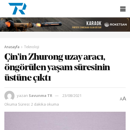
Anasayfa
Teknoloji
Çin’in Zhurong uzay aracı,
öngörülen yaşam süresinin
üstüne çıktı
yazan
Savunma TR
23/08/2021
A
A
Okuma Süresi: 2 dakika okuma