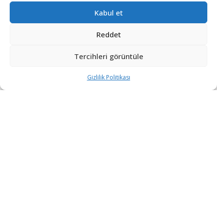
Kabul et
Reddet
Ukrayna’nın yeni Oplot ana muharebe tankı provalar
Tercihleri görüntüle
esnasında bozuldu.
Gizlilik Politikası
Yerel kaynaklardan edinilen bilgilere ve sosyal medyada
yapılan paylaşımlara göre, 24 Ağustos’ta
gerçekleştirilecek Ukrayna Bağımsızlık Günü askeri
geçit töreni provaları esnasında 3 adet Oplot ana
muharebe tankından biri aniden bozuldu.