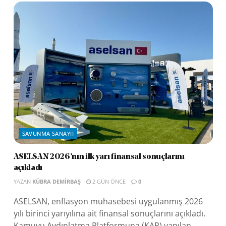
SAVUNMA SANAYII
ASELSAN 2026’nın ilk yarı finansal sonuçlarını
açıkladı
YAZAN
KÜBRA DEMIRBAŞ
2 GÜN ÖNCE
0
ASELSAN, enflasyon muhasebesi uygulanmış 2026
yılı birinci yarıyılına ait finansal sonuçlarını açıkladı.
Kamuyu Aydınlatma Platformuna (KAP) yapılan...