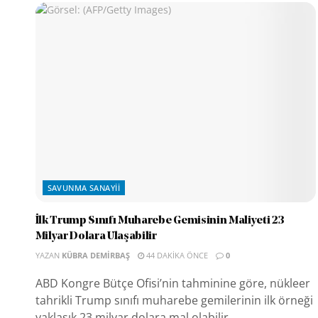
SAVUNMA SANAYII
İlk Trump Sınıfı Muharebe Gemisinin Maliyeti 23
Milyar Dolara Ulaşabilir
YAZAN
KÜBRA DEMIRBAŞ
44 DAKIKA ÖNCE
0
ABD Kongre Bütçe Ofisi’nin tahminine göre, nükleer
tahrikli Trump sınıfı muharebe gemilerinin ilk örneği
yaklaşık 23 milyar dolara mal olabilir....