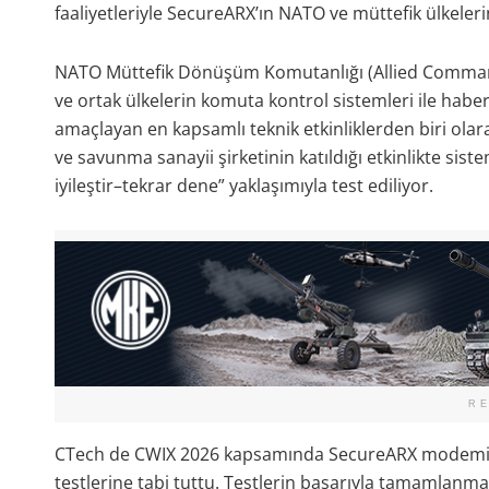
faaliyetleriyle SecureARX’ın NATO ve müttefik ülkelerin 
NATO Müttefik Dönüşüm Komutanlığı (Allied Comman
ve ortak ülkelerin komuta kontrol sistemleri ile haberl
amaçlayan en kapsamlı teknik etkinliklerden biri olar
ve savunma sanayii şirketinin katıldığı etkinlikte si
iyileştir–tekrar dene” yaklaşımıyla test ediliyor.
R
CTech de CWIX 2026 kapsamında SecureARX modemini fark
testlerine tabi tuttu. Testlerin başarıyla tamamlanm