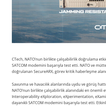
CTech, NATO’nun birlikte çalışabilirlik doğrulama etk
SATCOM modemini başarıyla test etti. NATO ve müttefik ü
doğrulanan SecureARX, görev kritik haberleşme alanın
Savunma ve havacılık alanlarında uydu ve görüş hattı 
NATO’nun birlikte çalışabilirlik alanındaki en önemli e
Interoperability eXploration, eXperimentation, eXam
dayanıklı SATCOM modemini başarıyla test etti. Etkin