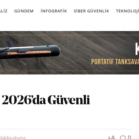
LIZ
GÜNDEM
İNFOGRAFIK
SIBER GÜVENLIK
TEKNOLOJ
2026’da Güvenli
0
A
 dakika okuma
A