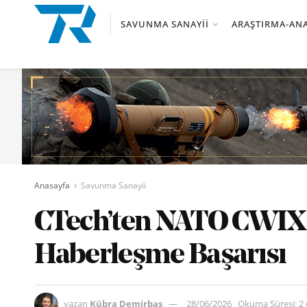
SAVUNMA SANAYII
ARAŞTIRMA-ANA
Anasayfa
Savunma Sanayii
CTech’ten NATO CWIX 
Haberleşme Başarısı
yazan
Kübra Demirbaş
28/06/2026
Okuma Süresi: 2