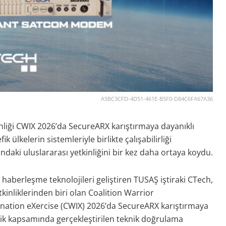
A5BC3CFD-4D51-461E-B5F0-D84C6FA67A36
inliği CWIX 2026’da SecureARX karıştırmaya dayanıklı
lkelerin sistemleriyle birlikte çalışabilirliği
daki uluslararası yetkinliğini bir kez daha ortaya koydu.
haberleşme teknolojileri geliştiren TUSAŞ iştiraki CTech,
tkinliklerinden biri olan Coalition Warrior
ination eXercise (CWIX) 2026’da SecureARX karıştırmaya
lik kapsamında gerçekleştirilen teknik doğrulama