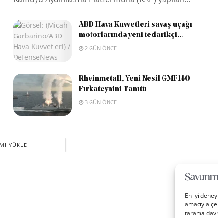
ABD Hava Kuvvetleri savaş uçağı
motorlarında yeni tedarikçi...
2 GÜN ÖNCE
Rheinmetall, Yeni Nesil GMF140
Fırkateynini Tanıttı
3 GÜN ÖNCE
MI YÜKLE
En iyi deney
amacıyla çer
tarama davra