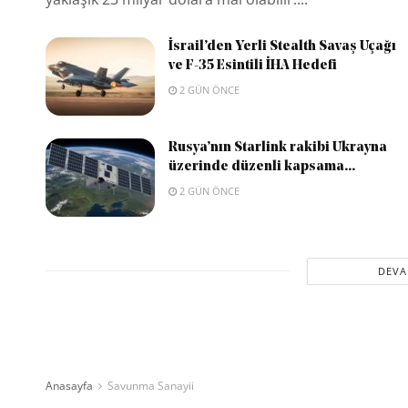
İsrail’den Yerli Stealth Savaş Uçağı
ve F-35 Esintili İHA Hedefi
2 GÜN ÖNCE
Rusya’nın Starlink rakibi Ukrayna
üzerinde düzenli kapsama...
2 GÜN ÖNCE
DEVA
Anasayfa
Savunma Sanayii