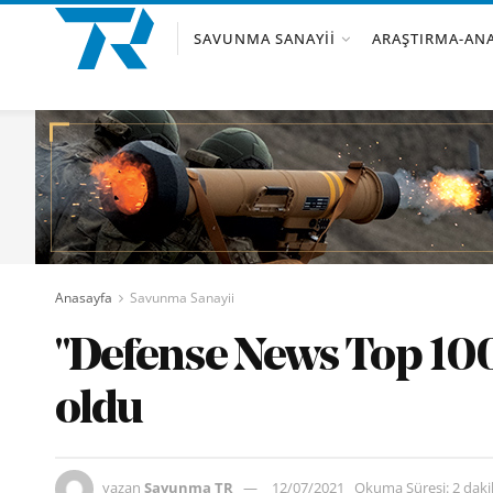
SAVUNMA SANAYII
ARAŞTIRMA-ANA
Anasayfa
Savunma Sanayii
"Defense News Top 100 f
oldu
yazan
Savunma TR
12/07/2021
Okuma Süresi: 2 dak