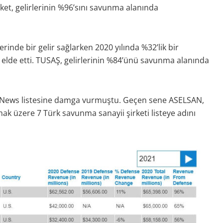
rket, gelirlerinin %96’sını savunma alanında
rinde bir gelir sağlarken 2020 yılında %32’lik bir
r elde etti. TUSAŞ, gelirlerinin %84’ünü savunma alanında
se News listesine damga vurmuştu. Geçen sene ASELSAN,
üzere 7 Türk savunma sanayii şirketi listeye adını