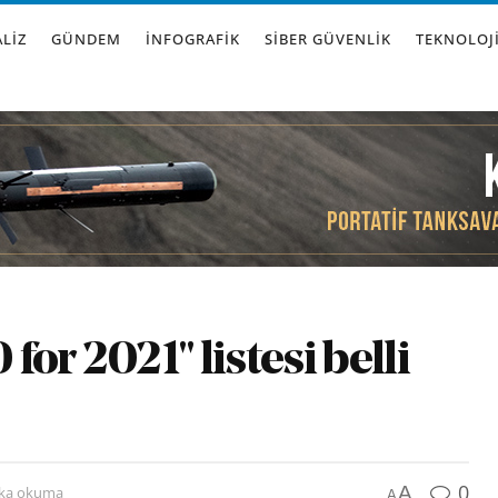
LIZ
GÜNDEM
İNFOGRAFIK
SIBER GÜVENLIK
TEKNOLOJ
or 2021" listesi belli
0
A
ika okuma
A