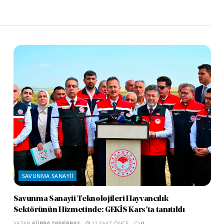
SAVUNMA SANAYII
Savunma Sanayii Teknolojileri Hayvancılık
Sektörünün Hizmetinde: GEKİS Kars’ta tanıtıldı
YAZAN
KÜBRA DEMIRBAŞ
11 SAAT ÖNCE
0