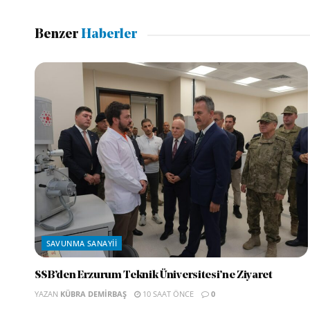
Benzer
Haberler
SAVUNMA SANAYII
SSB’den Erzurum Teknik Üniversitesi’ne Ziyaret
YAZAN
KÜBRA DEMIRBAŞ
10 SAAT ÖNCE
0