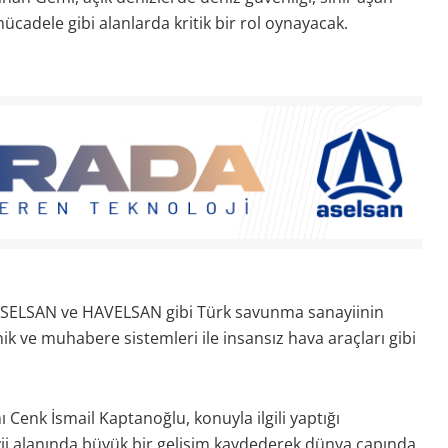
mücadele gibi alanlarda kritik bir rol oynayacak.
, ASELSAN ve HAVELSAN gibi Türk savunma sanayiinin
onik ve muhabere sistemleri ile insansız hava araçları gibi
enk İsmail Kaptanoğlu, konuyla ilgili yaptığı
yii alanında büyük bir gelişim kaydederek dünya çapında