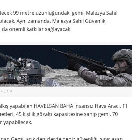
ilecek 99 metre uzunluğundaki gemi, Malezya Sahil
olacak. Aynı zamanda, Malezya Sahil Güvenlik
 da önemli katkılar sağlayacak.
EKLAM
-kalkış yapabilen HAVELSAN BAHA İnsansız Hava Aracı, 11
etleri, 45 kişilik gözaltı kapasitesine sahip gemi, 70
ir yapabilecek.
nan Gemi, açık denizlerde deniz güvenliği, sınır aşan