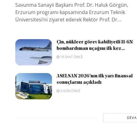
Savunma Sanayii Başkanı Prof. Dr. Haluk Görgün,
Erzurum programı kapsamında Erzurum Teknik
Üniversitesi’ni ziyaret ederek Rektör Prof. Dr...
Çin, nükleer görev kabiliyetli H-6N
bombardıman uçağını ilk kez...
19 SAAT ÖNCE
ASELSAN 2026’nın ilk yarı finansal
sonuçlarını açıkladı
3 GÜN ÖNCE
DEVA