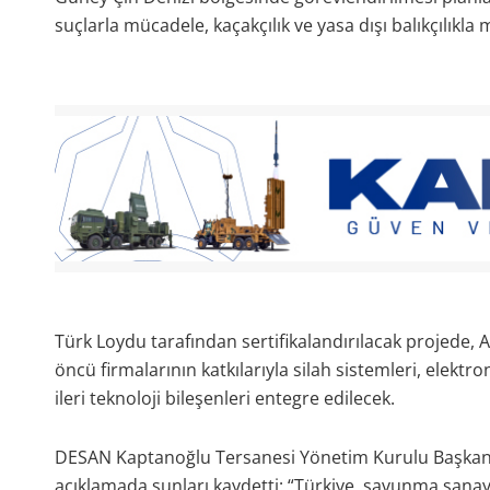
suçlarla mücadele, kaçakçılık ve yasa dışı balıkçılıkla 
Türk Loydu tarafından sertifikalandırılacak projede
öncü firmalarının katkılarıyla silah sistemleri, elektr
ileri teknoloji bileşenleri entegre edilecek.
DESAN Kaptanoğlu Tersanesi Yönetim Kurulu Başkanı C
açıklamada şunları kaydetti: “Türkiye, savunma sana