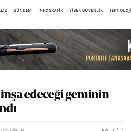
LIZ
GÜNDEM
İNFOGRAFIK
SIBER GÜVENLIK
TEKNOLOJ
 inşa edeceği geminin
ndı
0
A
 dakika okuma
A