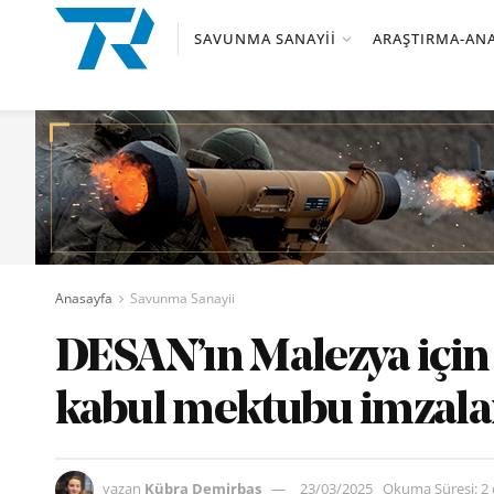
SAVUNMA SANAYII
ARAŞTIRMA-ANA
Anasayfa
Savunma Sanayii
DESAN’ın Malezya için
kabul mektubu imzala
yazan
Kübra Demirbaş
23/03/2025
Okuma Süresi: 2