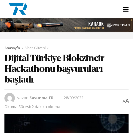
Anasayfa
Siber Güvenlik
Dijital Türkiye Blokzincir
Hackathonu başvuruları
başladı
yazan
Savunma TR
28/09/2022
A
A
Okuma Süresi: 2 dakika okuma