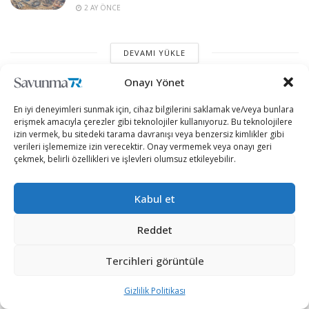
2 AY ÖNCE
DEVAMI YÜKLE
Onayı Yönet
En iyi deneyimleri sunmak için, cihaz bilgilerini saklamak ve/veya bunlara
erişmek amacıyla çerezler gibi teknolojiler kullanıyoruz. Bu teknolojilere
izin vermek, bu sitedeki tarama davranışı veya benzersiz kimlikler gibi
verileri işlememize izin verecektir. Onay vermemek veya onayı geri
çekmek, belirli özellikleri ve işlevleri olumsuz etkileyebilir.
“Etkin, Güvenilir, Haberdar”
Kabul et
Reddet
+90 530 308 17 96
Tercihleri görüntüle
iletisim@savunmatr.com
Gizlilik Politikası