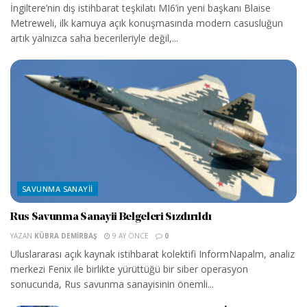
İngiltere’nin dış istihbarat teşkilatı MI6’in yeni başkanı Blaise
Metreweli, ilk kamuya açık konuşmasında modern casusluğun
artık yalnızca saha becerileriyle değil,...
SAVUNMA SANAYII
Rus Savunma Sanayii Belgeleri Sızdırıldı
YAZAN
KÜBRA DEMIRBAŞ
9 AY ÖNCE
0
Uluslararası açık kaynak istihbarat kolektifi InformNapalm, analiz
merkezi Fenix ile birlikte yürüttüğü bir siber operasyon
sonucunda, Rus savunma sanayisinin önemli...