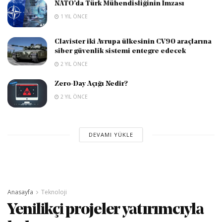
NATO’da Türk Mühendisliğinin İmzası
1 YIL ÖNCE
Clavister iki Avrupa ülkesinin CV90 araçlarına
siber güvenlik sistemi entegre edecek
2 YIL ÖNCE
Zero-Day Açığı Nedir?
2 YIL ÖNCE
DEVAMI YÜKLE
Anasayfa
Teknoloji
Yenilikçi projeler yatırımcıyla