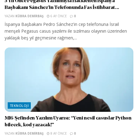
5 Yıl Önce Pegasus Yazılımıyla Hacklenen İspanya
Başbakanı Sánchez’in Telefonunda Fas İstihbarat...
YAZAN
KÜBRA DEMIRBAŞ
6 AY ÖNCE
0
İspanya Başbakanı Pedro Sánchez'in cep telefonuna İsrail
menşeli Pegasus casus yazılımı ile sızılması olayının üzerinden
yaklaşık beş yıl geçmesine rağmen,...
TEKNOLOJI
MI6 Şefinden Yazılım Uyarısı: “Yeni nesil casuslar Python
bilecek, kod yazacak!”
YAZAN
KÜBRA DEMIRBAŞ
8 AY ÖNCE
0