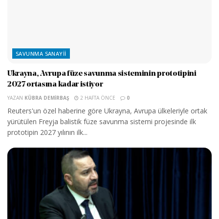
SAVUNMA SANAYII
Ukrayna, Avrupa füze savunma sisteminin prototipini
2027 ortasına kadar istiyor
YAZAN
KÜBRA DEMIRBAŞ
2 HAFTA ÖNCE
0
Reuters'un özel haberine göre Ukrayna, Avrupa ülkeleriyle ortak
yürütülen Freyja balistik füze savunma sistemi projesinde ilk
prototipin 2027 yılının ilk...