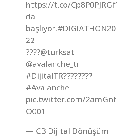
https://t.co/Cp8P0PJRGf’
da
başlıyor.#DIGIATHON20
22
????@turksat
@avalanche_tr
#DijitalTR????????
#Avalanche
pic.twitter.com/2amGnf
O001
— CB Dijital Dönüşüm