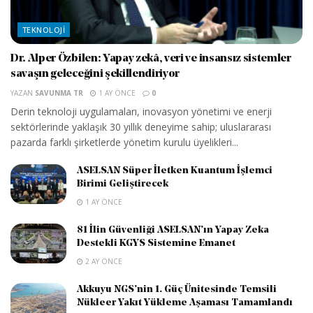
TEKNOLOJI
Dr. Alper Özbilen: Yapay zekâ, veri ve insansız sistemler
savaşın geleceğini şekillendiriyor
YAZAN
SAVUNMA TR
1 AY ÖNCE
0
Derin teknoloji uygulamaları, inovasyon yönetimi ve enerji
sektörlerinde yaklaşık 30 yıllık deneyime sahip; uluslararası
pazarda farklı şirketlerde yönetim kurulu üyelikleri...
ASELSAN Süper İletken Kuantum İşlemci
Birimi Geliştirecek
1 AY ÖNCE
81 İlin Güvenliği ASELSAN’ın Yapay Zeka
Destekli KGYS Sistemine Emanet
2 AY ÖNCE
Akkuyu NGS’nin 1. Güç Ünitesinde Temsili
Nükleer Yakıt Yükleme Aşaması Tamamlandı