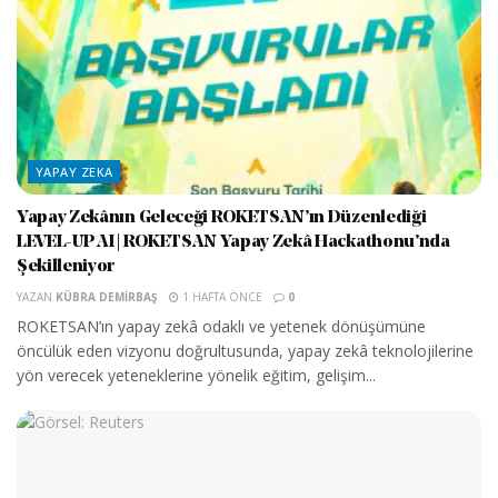
YAPAY ZEKA
Yapay Zekânın Geleceği ROKETSAN’ın Düzenlediği
LEVEL-UP AI | ROKETSAN Yapay Zekâ Hackathonu’nda
Şekilleniyor
YAZAN
KÜBRA DEMIRBAŞ
1 HAFTA ÖNCE
0
ROKETSAN’ın yapay zekâ odaklı ve yetenek dönüşümüne
öncülük eden vizyonu doğrultusunda, yapay zekâ teknolojilerine
yön verecek yeteneklerine yönelik eğitim, gelişim...