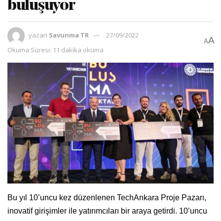
buluşuyor
yazan
Savunma TR
27/09/2022
A
A
Okuma Süresi: 11 dakika okuma
Bu yıl 10’uncu kez düzenlenen TechAnkara Proje Pazarı,
inovatif girişimler ile yatırımcıları bir araya getirdi. 10’uncu