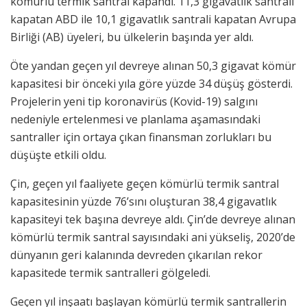
kömürlü termik santral kapandı. 11,3 gigavatlık santrali
kapatan ABD ile 10,1 gigavatlık santrali kapatan Avrupa
Birliği (AB) üyeleri, bu ülkelerin başında yer aldı.
Öte yandan geçen yıl devreye alınan 50,3 gigavat kömür
kapasitesi bir önceki yıla göre yüzde 34 düşüş gösterdi.
Projelerin yeni tip koronavirüs (Kovid-19) salgını
nedeniyle ertelenmesi ve planlama aşamasındaki
santraller için ortaya çıkan finansman zorlukları bu
düşüşte etkili oldu.
Çin, geçen yıl faaliyete geçen kömürlü termik santral
kapasitesinin yüzde 76’sını oluşturan 38,4 gigavatlık
kapasiteyi tek başına devreye aldı. Çin’de devreye alınan
kömürlü termik santral sayısındaki ani yükseliş, 2020’de
dünyanın geri kalanında devreden çıkarılan rekor
kapasitede termik santralleri gölgeledi.
Geçen yıl inşaatı başlayan kömürlü termik santrallerin