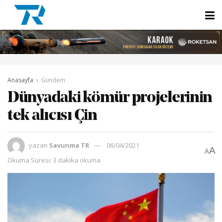
Anasayfa
Gündem
Dünyadaki kömür projelerinin
tek alıcısı Çin
yazan
Savunma TR
06/04/2021
A
A
Okuma Süresi: 3 dakika okuma