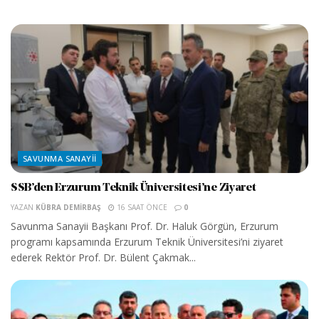
SAVUNMA SANAYII
SSB’den Erzurum Teknik Üniversitesi’ne Ziyaret
YAZAN
KÜBRA DEMIRBAŞ
16 SAAT ÖNCE
0
Savunma Sanayii Başkanı Prof. Dr. Haluk Görgün, Erzurum
programı kapsamında Erzurum Teknik Üniversitesi’ni ziyaret
ederek Rektör Prof. Dr. Bülent Çakmak...