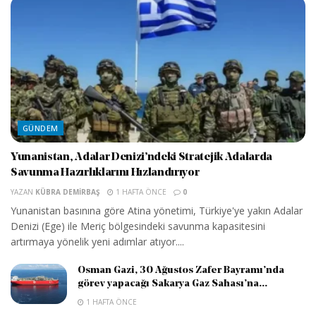
GÜNDEM
Yunanistan, Adalar Denizi’ndeki Stratejik Adalarda
Savunma Hazırlıklarını Hızlandırıyor
YAZAN
KÜBRA DEMIRBAŞ
1 HAFTA ÖNCE
0
Yunanistan basınına göre Atina yönetimi, Türkiye'ye yakın Adalar
Denizi (Ege) ile Meriç bölgesindeki savunma kapasitesini
artırmaya yönelik yeni adımlar atıyor....
Osman Gazi, 30 Ağustos Zafer Bayramı’nda
görev yapacağı Sakarya Gaz Sahası’na...
1 HAFTA ÖNCE