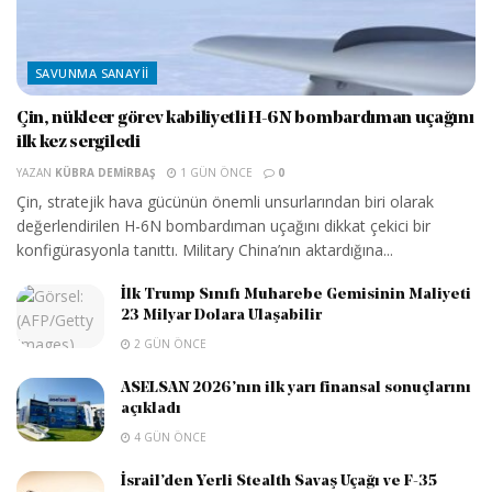
SAVUNMA SANAYII
Çin, nükleer görev kabiliyetli H-6N bombardıman uçağını
ilk kez sergiledi
YAZAN
KÜBRA DEMIRBAŞ
1 GÜN ÖNCE
0
Çin, stratejik hava gücünün önemli unsurlarından biri olarak
değerlendirilen H-6N bombardıman uçağını dikkat çekici bir
konfigürasyonla tanıttı. Military China’nın aktardığına...
İlk Trump Sınıfı Muharebe Gemisinin Maliyeti
23 Milyar Dolara Ulaşabilir
2 GÜN ÖNCE
ASELSAN 2026’nın ilk yarı finansal sonuçlarını
açıkladı
4 GÜN ÖNCE
İsrail’den Yerli Stealth Savaş Uçağı ve F-35