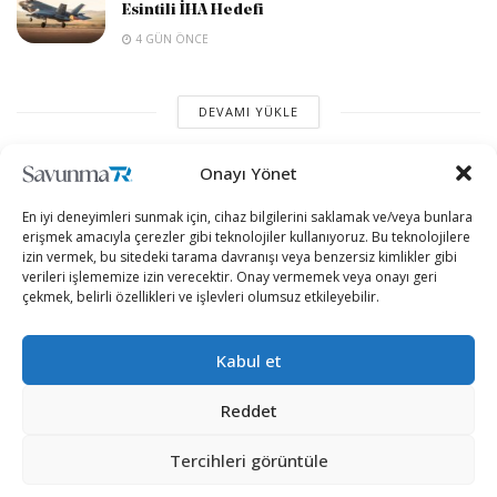
Esintili İHA Hedefi
4 GÜN ÖNCE
DEVAMI YÜKLE
Onayı Yönet
En iyi deneyimleri sunmak için, cihaz bilgilerini saklamak ve/veya bunlara
erişmek amacıyla çerezler gibi teknolojiler kullanıyoruz. Bu teknolojilere
izin vermek, bu sitedeki tarama davranışı veya benzersiz kimlikler gibi
verileri işlememize izin verecektir. Onay vermemek veya onayı geri
çekmek, belirli özellikleri ve işlevleri olumsuz etkileyebilir.
“Etkin, Güvenilir, Haberdar”
Kabul et
+90 530 308 17 96
Reddet
Tercihleri görüntüle
iletisim@savunmatr.com