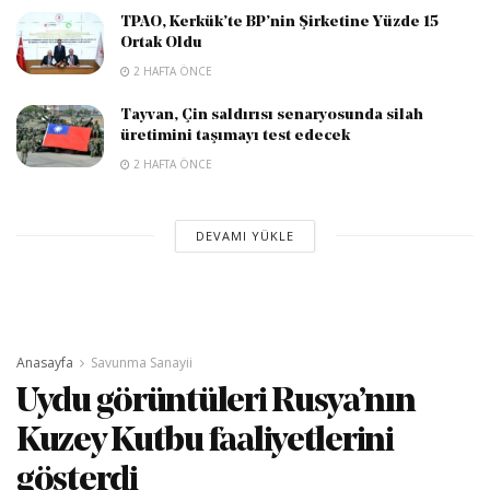
TPAO, Kerkük’te BP’nin Şirketine Yüzde 15
Ortak Oldu
2 HAFTA ÖNCE
Tayvan, Çin saldırısı senaryosunda silah
üretimini taşımayı test edecek
2 HAFTA ÖNCE
DEVAMI YÜKLE
Anasayfa
Savunma Sanayii
Uydu görüntüleri Rusya’nın
Kuzey Kutbu faaliyetlerini
gösterdi