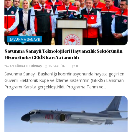
SAVUNMA SANAYII
Savunma Sanayii Teknolojileri Hayvancılık Sektörünün
Hizmetinde: GEKİS Kars’ta tanıtıldı
YAZAN
KÜBRA DEMIRBAŞ
16 SAAT ÖNCE
0
Savunma Sanayii Başkanlığı koordinasyonunda hayata geçirilen
Güvenli Elektronik Küpe ve İzleme Sistemi’nin (GEKİS) Lansman
Programı Kars’ta gerçekleştirildi. Programa Tarım ve...