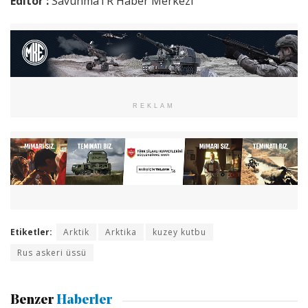
Editör :
SavunmaTR Haber Merkezi
REKLAM
Etiketler:
Arktik
Arktika
kuzey kutbu
Rus askeri üssü
Benzer
Haberler