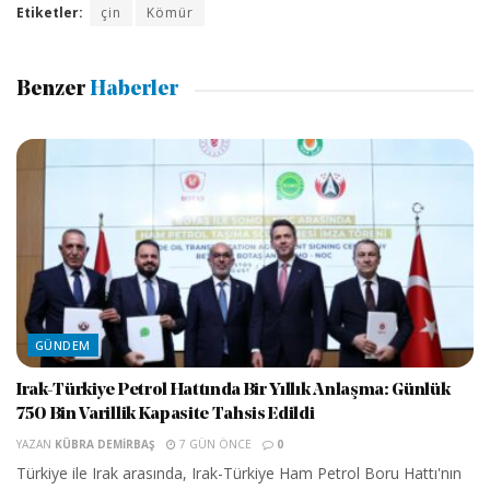
Etiketler:
çin
Kömür
Benzer
Haberler
GÜNDEM
Irak-Türkiye Petrol Hattında Bir Yıllık Anlaşma: Günlük
750 Bin Varillik Kapasite Tahsis Edildi
YAZAN
KÜBRA DEMIRBAŞ
7 GÜN ÖNCE
0
Türkiye ile Irak arasında, Irak-Türkiye Ham Petrol Boru Hattı'nın