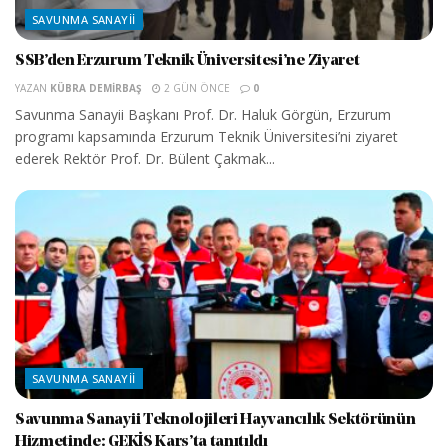
SAVUNMA SANAYII
SSB’den Erzurum Teknik Üniversitesi’ne Ziyaret
YAZAN
KÜBRA DEMIRBAŞ
2 GÜN ÖNCE
0
Savunma Sanayii Başkanı Prof. Dr. Haluk Görgün, Erzurum
programı kapsamında Erzurum Teknik Üniversitesi’ni ziyaret
ederek Rektör Prof. Dr. Bülent Çakmak...
SAVUNMA SANAYII
Savunma Sanayii Teknolojileri Hayvancılık Sektörünün
Hizmetinde: GEKİS Kars’ta tanıtıldı