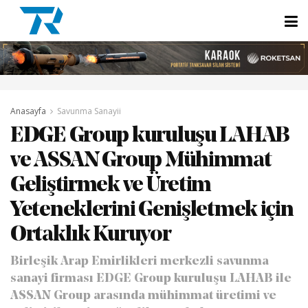
Anasayfa
Savunma Sanayii
EDGE Group kuruluşu LAHAB
ve ASSAN Group Mühimmat
Geliştirmek ve Üretim
Yeteneklerini Genişletmek için
Ortaklık Kuruyor
Birleşik Arap Emirlikleri merkezli savunma
sanayi firması EDGE Group kuruluşu LAHAB ile
ASSAN Group arasında mühimmat üretimi ve