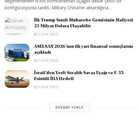
değerlendirilen H-6N bombardıman uçağını dikkat çekici bir
konfigürasyonla tanıttı. Military China’nın aktardığına...
İlk Trump Sınıfı Muharebe Gemisinin Maliyeti
23 Milyar Dolara Ulaşabilir
3 GÜN ÖNCE
ASELSAN 2026’nın ilk yarı finansal sonuçlarını
açıkladı
5 GÜN ÖNCE
İsrail’den Yerli Stealth Savaş Uçağı ve F-35
Esintili İHA Hedefi
5 GÜN ÖNCE
DEVAMI YÜKLE