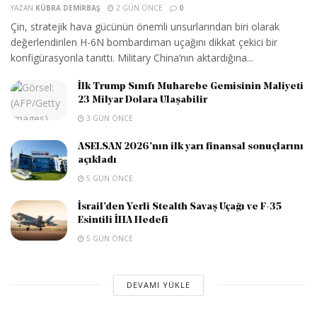
YAZAN
KÜBRA DEMIRBAŞ
2 GÜN ÖNCE
0
Çin, stratejik hava gücünün önemli unsurlarından biri olarak
değerlendirilen H-6N bombardıman uçağını dikkat çekici bir
konfigürasyonla tanıttı. Military China’nın aktardığına...
İlk Trump Sınıfı Muharebe Gemisinin Maliyeti
23 Milyar Dolara Ulaşabilir
3 GÜN ÖNCE
ASELSAN 2026’nın ilk yarı finansal sonuçlarını
açıkladı
5 GÜN ÖNCE
İsrail’den Yerli Stealth Savaş Uçağı ve F-35
Esintili İHA Hedefi
5 GÜN ÖNCE
DEVAMI YÜKLE