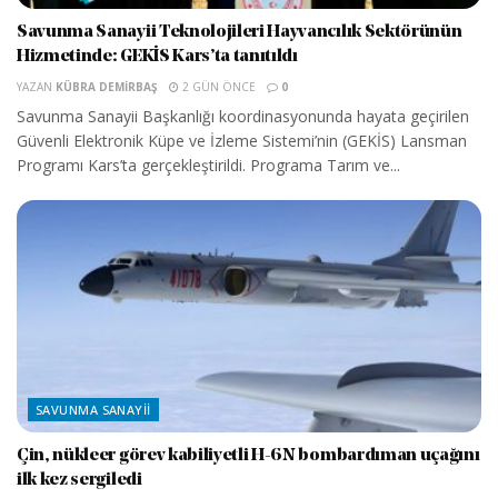
Savunma Sanayii Teknolojileri Hayvancılık Sektörünün
Hizmetinde: GEKİS Kars’ta tanıtıldı
YAZAN
KÜBRA DEMIRBAŞ
2 GÜN ÖNCE
0
Savunma Sanayii Başkanlığı koordinasyonunda hayata geçirilen
Güvenli Elektronik Küpe ve İzleme Sistemi’nin (GEKİS) Lansman
Programı Kars’ta gerçekleştirildi. Programa Tarım ve...
SAVUNMA SANAYII
Çin, nükleer görev kabiliyetli H-6N bombardıman uçağını
ilk kez sergiledi