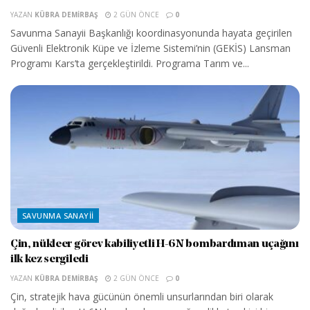
YAZAN
KÜBRA DEMIRBAŞ
2 GÜN ÖNCE
0
Savunma Sanayii Başkanlığı koordinasyonunda hayata geçirilen
Güvenli Elektronik Küpe ve İzleme Sistemi’nin (GEKİS) Lansman
Programı Kars’ta gerçekleştirildi. Programa Tarım ve...
SAVUNMA SANAYII
Çin, nükleer görev kabiliyetli H-6N bombardıman uçağını
ilk kez sergiledi
YAZAN
KÜBRA DEMIRBAŞ
2 GÜN ÖNCE
0
Çin, stratejik hava gücünün önemli unsurlarından biri olarak