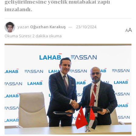
geliştirilmesine yönelik mutabakat zaptı
imzalandı.
yazan
Oğuzhan Karakuş
23/10/2024
A
A
Okuma Süresi: 2 dakika okuma