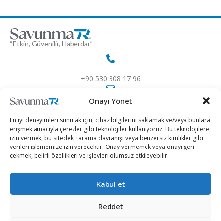
“Etkin, Güvenilir, Haberdar”
+90 530 308 17 96
Onayı Yönet
iletisim@savunmatr.com
En iyi deneyimleri sunmak için, cihaz bilgilerini saklamak ve/veya bunlara
erişmek amacıyla çerezler gibi teknolojiler kullanıyoruz. Bu teknolojilere
izin vermek, bu sitedeki tarama davranışı veya benzersiz kimlikler gibi
verileri işlememize izin verecektir. Onay vermemek veya onayı geri
2026 © Savunma TR. Tüm Hakları Saklıdır.
çekmek, belirli özellikleri ve işlevleri olumsuz etkileyebilir.
Savunma Sanayii
Kategoriler
SavunmaTR
Kabul et
Hava Platformları
Siber Güvenlik
Hakkımızda
Kara Platformları
Teknoloji
Kariyer
Reddet
Deniz Platformları
Röportajlar
Gizlilik Politikası