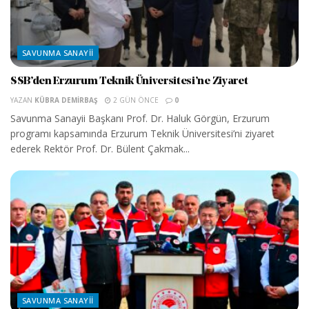
SAVUNMA SANAYII
SSB’den Erzurum Teknik Üniversitesi’ne Ziyaret
YAZAN
KÜBRA DEMIRBAŞ
2 GÜN ÖNCE
0
Savunma Sanayii Başkanı Prof. Dr. Haluk Görgün, Erzurum
programı kapsamında Erzurum Teknik Üniversitesi’ni ziyaret
ederek Rektör Prof. Dr. Bülent Çakmak...
SAVUNMA SANAYII