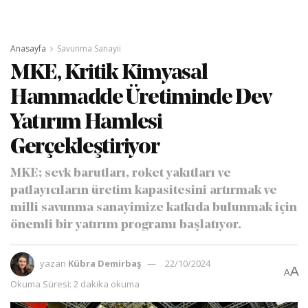
Anasayfa
Savunma Sanayii
MKE, Kritik Kimyasal
Hammadde Üretiminde Dev
Yatırım Hamlesi
Gerçekleştiriyor
MKE; sevk barutları, roket yakıtları ve
patlayıcıların üretim kapasitesini artırmak ve
milli savunma sanayimize katkıda bulunmak için
önemli bir yatırım programı başlatıyor.
yazan
Kübra Demirbaş
22/10/2024
A
A
Okuma Süresi: 2 dakika okuma