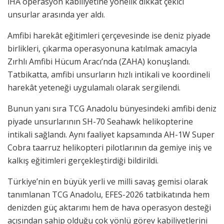
İHA operasyon kabiliyetine yönelik dikkat çekici
unsurlar arasında yer aldı.
Amfibi harekât eğitimleri çerçevesinde ise deniz piyade
birlikleri, çıkarma operasyonuna katılmak amacıyla
Zırhlı Amfibi Hücum Aracı’nda (ZAHA) konuşlandı.
Tatbikatta, amfibi unsurların hızlı intikali ve koordineli
harekât yeteneği uygulamalı olarak sergilendi.
Bunun yanı sıra TCG Anadolu bünyesindeki amfibi deniz
piyade unsurlarının SH-70 Seahawk helikopterine
intikali sağlandı. Aynı faaliyet kapsamında AH-1W Super
Cobra taarruz helikopteri pilotlarının da gemiye iniş ve
kalkış eğitimleri gerçekleştirdiği bildirildi.
Türkiye’nin en büyük yerli ve milli savaş gemisi olarak
tanımlanan TCG Anadolu, EFES-2026 tatbikatında hem
denizden güç aktarımı hem de hava operasyon desteği
açısından sahip olduğu çok yönlü görev kabiliyetlerini