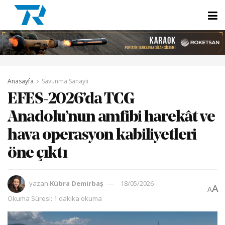
Anasayfa
Savunma Sanayii
EFES-2026’da TCG
Anadolu’nun amfibi harekât ve
hava operasyon kabiliyetleri
öne çıktı
yazan
Kübra Demirbaş
18/05/2026
A
A
Okuma Süresi: 1 dakika okuma