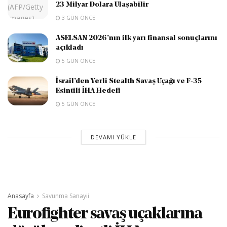
23 Milyar Dolara Ulaşabilir
3 GÜN ÖNCE
ASELSAN 2026’nın ilk yarı finansal sonuçlarını
açıkladı
5 GÜN ÖNCE
İsrail’den Yerli Stealth Savaş Uçağı ve F-35
Esintili İHA Hedefi
5 GÜN ÖNCE
DEVAMI YÜKLE
Anasayfa
Savunma Sanayii
Eurofighter savaş uçaklarına