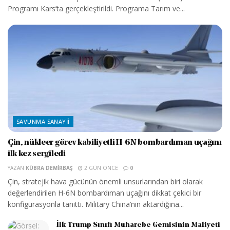
Programı Kars’ta gerçekleştirildi. Programa Tarım ve...
SAVUNMA SANAYII
Çin, nükleer görev kabiliyetli H-6N bombardıman uçağını
ilk kez sergiledi
YAZAN
KÜBRA DEMIRBAŞ
2 GÜN ÖNCE
0
Çin, stratejik hava gücünün önemli unsurlarından biri olarak
değerlendirilen H-6N bombardıman uçağını dikkat çekici bir
konfigürasyonla tanıttı. Military China’nın aktardığına...
İlk Trump Sınıfı Muharebe Gemisinin Maliyeti