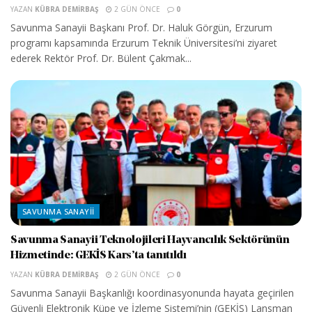
YAZAN
KÜBRA DEMIRBAŞ
2 GÜN ÖNCE
0
Savunma Sanayii Başkanı Prof. Dr. Haluk Görgün, Erzurum
programı kapsamında Erzurum Teknik Üniversitesi’ni ziyaret
ederek Rektör Prof. Dr. Bülent Çakmak...
SAVUNMA SANAYII
Savunma Sanayii Teknolojileri Hayvancılık Sektörünün
Hizmetinde: GEKİS Kars’ta tanıtıldı
YAZAN
KÜBRA DEMIRBAŞ
2 GÜN ÖNCE
0
Savunma Sanayii Başkanlığı koordinasyonunda hayata geçirilen
Güvenli Elektronik Küpe ve İzleme Sistemi’nin (GEKİS) Lansman