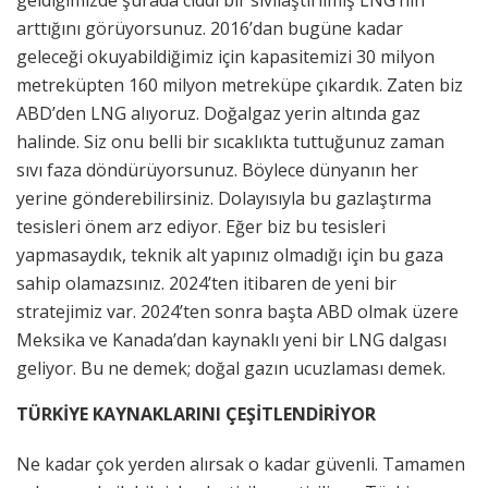
geldiğimizde şurada ciddi bir sıvılaştırılmış LNG’nin
arttığını görüyorsunuz. 2016’dan bugüne kadar
geleceği okuyabildiğimiz için kapasitemizi 30 milyon
metreküpten 160 milyon metreküpe çıkardık. Zaten biz
ABD’den LNG alıyoruz. Doğalgaz yerin altında gaz
halinde. Siz onu belli bir sıcaklıkta tuttuğunuz zaman
sıvı faza döndürüyorsunuz. Böylece dünyanın her
yerine gönderebilirsiniz. Dolayısıyla bu gazlaştırma
tesisleri önem arz ediyor. Eğer biz bu tesisleri
yapmasaydık, teknik alt yapınız olmadığı için bu gaza
sahip olamazsınız. 2024’ten itibaren de yeni bir
stratejimiz var. 2024’ten sonra başta ABD olmak üzere
Meksika ve Kanada’dan kaynaklı yeni bir LNG dalgası
geliyor. Bu ne demek; doğal gazın ucuzlaması demek.
TÜRKİYE KAYNAKLARINI ÇEŞİTLENDİRİYOR
Ne kadar çok yerden alırsak o kadar güvenli. Tamamen