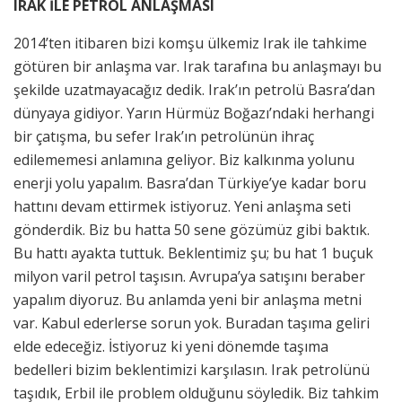
IRAK İLE PETROL ANLAŞMASI
2014’ten itibaren bizi komşu ülkemiz Irak ile tahkime
götüren bir anlaşma var. Irak tarafına bu anlaşmayı bu
şekilde uzatmayacağız dedik. Irak’ın petrolü Basra’dan
dünyaya gidiyor. Yarın Hürmüz Boğazı’ndaki herhangi
bir çatışma, bu sefer Irak’ın petrolünün ihraç
edilememesi anlamına geliyor. Biz kalkınma yolunu
enerji yolu yapalım. Basra’dan Türkiye’ye kadar boru
hattını devam ettirmek istiyoruz. Yeni anlaşma seti
gönderdik. Biz bu hatta 50 sene gözümüz gibi baktık.
Bu hattı ayakta tuttuk. Beklentimiz şu; bu hat 1 buçuk
milyon varil petrol taşısın. Avrupa’ya satışını beraber
yapalım diyoruz. Bu anlamda yeni bir anlaşma metni
var. Kabul ederlerse sorun yok. Buradan taşıma geliri
elde edeceğiz. İstiyoruz ki yeni dönemde taşıma
bedelleri bizim beklentimizi karşılasın. Irak petrolünü
taşıdık, Erbil ile problem olduğunu söyledik. Biz tahkim