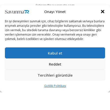
iletisim@savunmatr.com
Onayı Yönet
En iyi deneyimleri sunmak için, cihaz bilgilerini saklamak ve/veya bunlara
erişmek amacıyla çerezler gibi teknolojiler kullanıyoruz. Bu teknolojilere
2026 © Savunma TR. Tüm Hakları Saklıdır.
izin vermek, bu sitedeki tarama davranışı veya benzersiz kimlikler gibi
verileri işlememize izin verecektir. Onay vermemek veya onayı geri
çekmek, belirli özellikleri ve işlevleri olumsuz etkileyebilir.
Savunma Sanayii
Kategoriler
SavunmaTR
Hava Platformları
Siber Güvenlik
Hakkımızda
Kara Platformları
Teknoloji
Kariyer
Kabul et
Deniz Platformları
Röportajlar
Gizlilik Politikası
Reddet
İnsansız Sistemler
Politika
Künye
Silah Sistemleri
Dosya Haber
İletişim
Tercihleri görüntüle
Radar ve
Rapor & İnfografik
Gizlilik Politikası
Elektronik Harp
SavunmaTR Plus
Sistemleri
Hava Savunma
Sistemleri