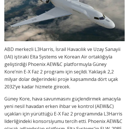
ABD merkezli L3Harris, İsrail Havacılık ve Uzay Sanayii
(IAI) iştiraki Elta Systems ve Korean Air ortaklığıyla
geliştirdiği Phoenix AEW&C platformuyla Güney
Kore’nin E-X Faz 2 programı için seçildi. Yaklaşık 2,2
milyar dolar değerindeki proje kapsamında dört uçak
2032’ye kadar hizmete girecek.
Güney Kore, hava savunmasını güçlendirmek amacıyla
yeni nesil havadan erken ihbar ve kontrol (AEW&C)
uçakları için yürüttüğü E-X Faz 2 programında L3Harris
liderliğindeki konsorsiyumu tercih etti. Phoenix AEW&C
olarak adlandırılan platform, Elta Systems’in ELW-2085