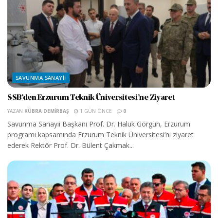
SAVUNMA SANAYII
SSB’den Erzurum Teknik Üniversitesi’ne Ziyaret
YAZAN
KÜBRA DEMIRBAŞ
1 GÜN ÖNCE
0
Savunma Sanayii Başkanı Prof. Dr. Haluk Görgün, Erzurum
programı kapsamında Erzurum Teknik Üniversitesi’ni ziyaret
ederek Rektör Prof. Dr. Bülent Çakmak...