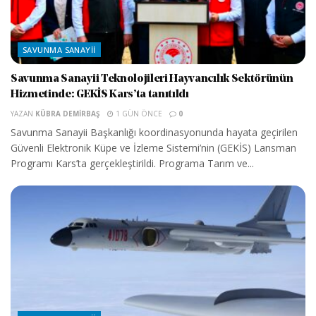
SAVUNMA SANAYII
Savunma Sanayii Teknolojileri Hayvancılık Sektörünün
Hizmetinde: GEKİS Kars’ta tanıtıldı
YAZAN
KÜBRA DEMIRBAŞ
1 GÜN ÖNCE
0
Savunma Sanayii Başkanlığı koordinasyonunda hayata geçirilen
Güvenli Elektronik Küpe ve İzleme Sistemi’nin (GEKİS) Lansman
Programı Kars’ta gerçekleştirildi. Programa Tarım ve...