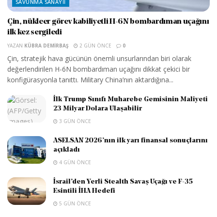
SAVUNMA SANAYII
Çin, nükleer görev kabiliyetli H-6N bombardıman uçağını
ilk kez sergiledi
YAZAN
KÜBRA DEMIRBAŞ
2 GÜN ÖNCE
0
Çin, stratejik hava gücünün önemli unsurlarından biri olarak
değerlendirilen H-6N bombardıman uçağını dikkat çekici bir
konfigürasyonla tanıttı. Military China’nın aktardığına...
İlk Trump Sınıfı Muharebe Gemisinin Maliyeti
23 Milyar Dolara Ulaşabilir
3 GÜN ÖNCE
ASELSAN 2026’nın ilk yarı finansal sonuçlarını
açıkladı
4 GÜN ÖNCE
İsrail’den Yerli Stealth Savaş Uçağı ve F-35
Esintili İHA Hedefi
5 GÜN ÖNCE