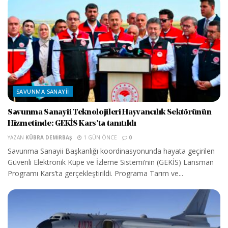
SAVUNMA SANAYII
Savunma Sanayii Teknolojileri Hayvancılık Sektörünün
Hizmetinde: GEKİS Kars’ta tanıtıldı
YAZAN
KÜBRA DEMIRBAŞ
1 GÜN ÖNCE
0
Savunma Sanayii Başkanlığı koordinasyonunda hayata geçirilen
Güvenli Elektronik Küpe ve İzleme Sistemi’nin (GEKİS) Lansman
Programı Kars’ta gerçekleştirildi. Programa Tarım ve...