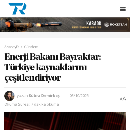
Anasayfa
Gündem
Enerji Bakanı Bayraktar:
Türkiye kaynaklarını
çeşitlendiriyor
yazan
Kübra Demirbaş
03/10/2025
A
A
Okuma Süresi: 7 dakika okuma