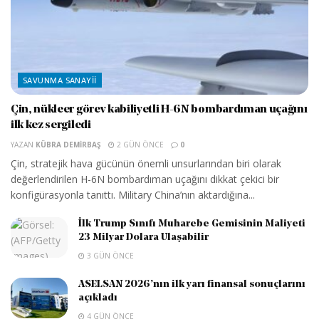
SAVUNMA SANAYII
Çin, nükleer görev kabiliyetli H-6N bombardıman uçağını
ilk kez sergiledi
YAZAN
KÜBRA DEMIRBAŞ
2 GÜN ÖNCE
0
Çin, stratejik hava gücünün önemli unsurlarından biri olarak
değerlendirilen H-6N bombardıman uçağını dikkat çekici bir
konfigürasyonla tanıttı. Military China’nın aktardığına...
İlk Trump Sınıfı Muharebe Gemisinin Maliyeti
23 Milyar Dolara Ulaşabilir
3 GÜN ÖNCE
ASELSAN 2026’nın ilk yarı finansal sonuçlarını
açıkladı
4 GÜN ÖNCE