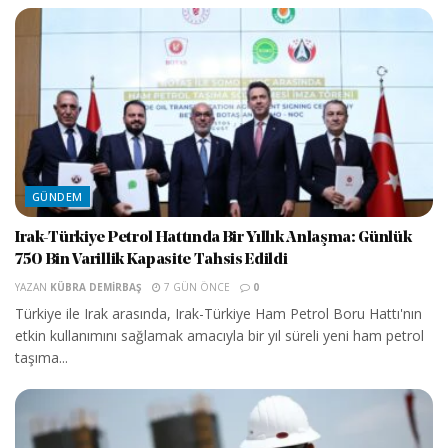
GÜNDEM
Irak-Türkiye Petrol Hattında Bir Yıllık Anlaşma: Günlük
750 Bin Varillik Kapasite Tahsis Edildi
YAZAN
KÜBRA DEMIRBAŞ
7 GÜN ÖNCE
0
Türkiye ile Irak arasında, Irak-Türkiye Ham Petrol Boru Hattı'nın
etkin kullanımını sağlamak amacıyla bir yıl süreli yeni ham petrol
taşıma...