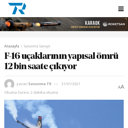
Anasayfa
Savunma Sanayii
F-16 uçaklarının yapısal ömrü
12 bin saate çıkıyor
yazan
Savunma TR
31/01/2021
A
A
Okuma Süresi: 2 dakika okuma