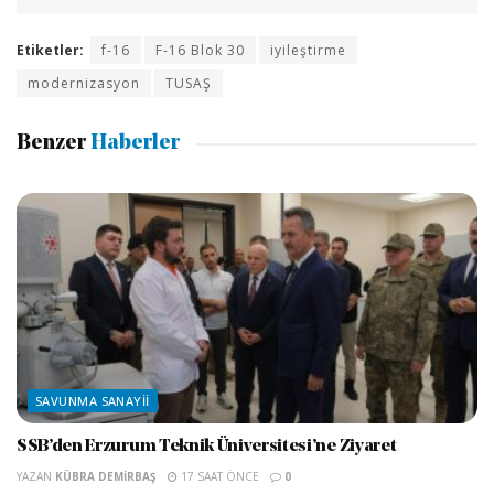
Etiketler:
f-16
F-16 Blok 30
iyileştirme
modernizasyon
TUSAŞ
Benzer
Haberler
SAVUNMA SANAYII
SSB’den Erzurum Teknik Üniversitesi’ne Ziyaret
YAZAN
KÜBRA DEMIRBAŞ
17 SAAT ÖNCE
0