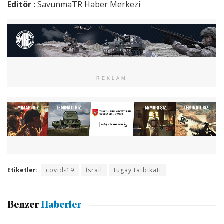
Editör :
SavunmaTR Haber Merkezi
REKLAM
Etiketler:
covid-19
İsrail
tugay tatbikatı
Benzer
Haberler