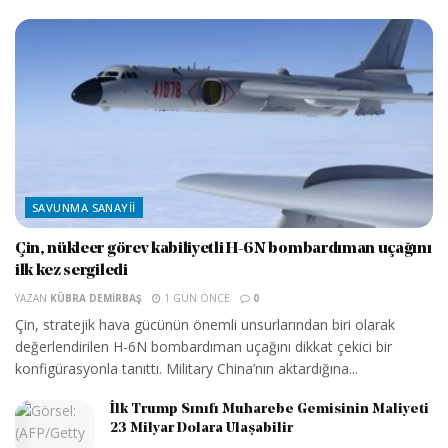
SAVUNMA SANAYII
Çin, nükleer görev kabiliyetli H-6N bombardıman uçağını
ilk kez sergiledi
YAZAN
KÜBRA DEMIRBAŞ
1 GÜN ÖNCE
0
Çin, stratejik hava gücünün önemli unsurlarından biri olarak
değerlendirilen H-6N bombardıman uçağını dikkat çekici bir
konfigürasyonla tanıttı. Military China’nın aktardığına...
İlk Trump Sınıfı Muharebe Gemisinin Maliyeti
23 Milyar Dolara Ulaşabilir