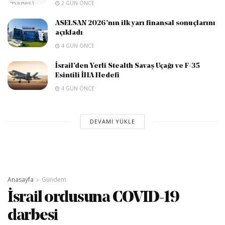
2 GÜN ÖNCE
ASELSAN 2026’nın ilk yarı finansal sonuçlarını
açıkladı
4 GÜN ÖNCE
İsrail’den Yerli Stealth Savaş Uçağı ve F-35
Esintili İHA Hedefi
4 GÜN ÖNCE
DEVAMI YÜKLE
Anasayfa
Gündem
İsrail ordusuna COVID-19
darbesi