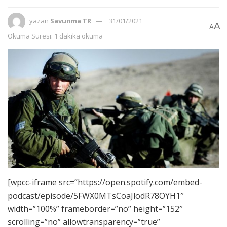
yazan
Savunma TR
31/01/2021
A
A
Okuma Süresi: 1 dakika okuma
[wpcc-iframe src=”https://open.spotify.com/embed-
podcast/episode/5FWX0MTsCoaJlodR78OYH1″
width=”100%” frameborder=”no” height=”152″
scrolling=”no” allowtransparency=”true”