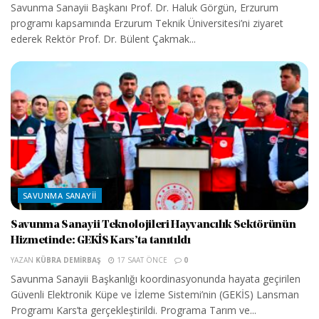
Savunma Sanayii Başkanı Prof. Dr. Haluk Görgün, Erzurum
programı kapsamında Erzurum Teknik Üniversitesi’ni ziyaret
ederek Rektör Prof. Dr. Bülent Çakmak...
SAVUNMA SANAYII
Savunma Sanayii Teknolojileri Hayvancılık Sektörünün
Hizmetinde: GEKİS Kars’ta tanıtıldı
YAZAN
KÜBRA DEMIRBAŞ
17 SAAT ÖNCE
0
Savunma Sanayii Başkanlığı koordinasyonunda hayata geçirilen
Güvenli Elektronik Küpe ve İzleme Sistemi’nin (GEKİS) Lansman
Programı Kars’ta gerçekleştirildi. Programa Tarım ve...