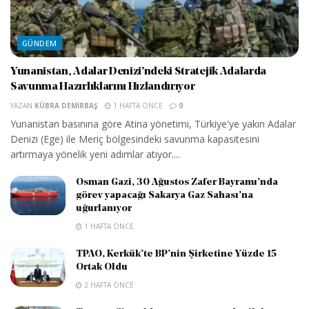
GÜNDEM
Yunanistan, Adalar Denizi’ndeki Stratejik Adalarda
Savunma Hazırlıklarını Hızlandırıyor
YAZAN
KÜBRA DEMIRBAŞ
1 HAFTA ÖNCE
0
Yunanistan basınına göre Atina yönetimi, Türkiye'ye yakın Adalar
Denizi (Ege) ile Meriç bölgesindeki savunma kapasitesini
artırmaya yönelik yeni adımlar atıyor....
Osman Gazi, 30 Ağustos Zafer Bayramı’nda
görev yapacağı Sakarya Gaz Sahası’na
uğurlanıyor
1 HAFTA ÖNCE
TPAO, Kerkük’te BP’nin Şirketine Yüzde 15
Ortak Oldu
2 HAFTA ÖNCE