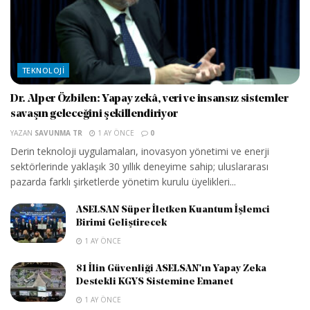
TEKNOLOJI
Dr. Alper Özbilen: Yapay zekâ, veri ve insansız sistemler
savaşın geleceğini şekillendiriyor
YAZAN
SAVUNMA TR
1 AY ÖNCE
0
Derin teknoloji uygulamaları, inovasyon yönetimi ve enerji
sektörlerinde yaklaşık 30 yıllık deneyime sahip; uluslararası
pazarda farklı şirketlerde yönetim kurulu üyelikleri...
ASELSAN Süper İletken Kuantum İşlemci
Birimi Geliştirecek
1 AY ÖNCE
81 İlin Güvenliği ASELSAN’ın Yapay Zeka
Destekli KGYS Sistemine Emanet
1 AY ÖNCE