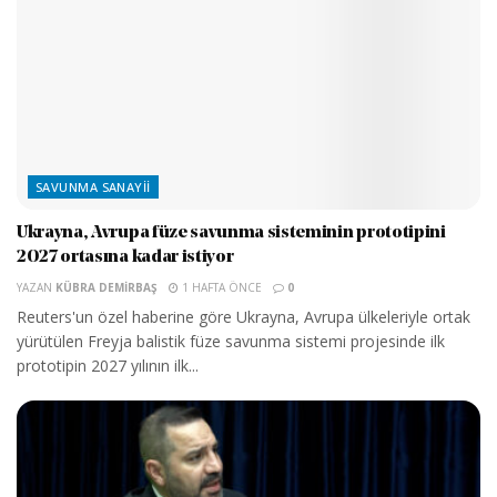
SAVUNMA SANAYII
Ukrayna, Avrupa füze savunma sisteminin prototipini
2027 ortasına kadar istiyor
YAZAN
KÜBRA DEMIRBAŞ
1 HAFTA ÖNCE
0
Reuters'un özel haberine göre Ukrayna, Avrupa ülkeleriyle ortak
yürütülen Freyja balistik füze savunma sistemi projesinde ilk
prototipin 2027 yılının ilk...