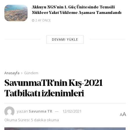
Akkuyu NGS’nin 1. Güç Ünitesinde Temsili
Nükleer Yakıt Yükleme Aşaması Tamamlandı
2 AY ÖNCE
DEVAMI YÜKLE
Anasayfa
Gündem
SavunmaTR’nin Kış-2021
Tatbikatı izlenimleri
yazan
Savunma TR
12/02/2021
A
A
Okuma Süresi: 5 dakika okuma