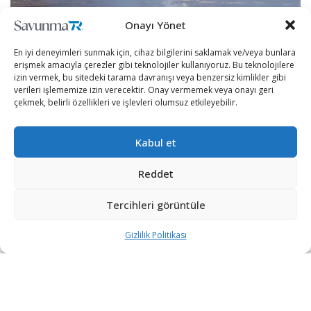
Onayı Yönet
En iyi deneyimleri sunmak için, cihaz bilgilerini saklamak ve/veya bunlara
erişmek amacıyla çerezler gibi teknolojiler kullanıyoruz. Bu teknolojilere
izin vermek, bu sitedeki tarama davranışı veya benzersiz kimlikler gibi
verileri işlememize izin verecektir. Onay vermemek veya onayı geri
çekmek, belirli özellikleri ve işlevleri olumsuz etkileyebilir.
Kabul et
Reddet
[wpcc-iframe src=”https://open.spotify.com/embed-
Tercihleri görüntüle
podcast/episode/6AJ068B024AAupVufU4884″
width=”100%” frameborder=”no” height=”152″
Gizlilik Politikası
scrolling=”no” allowtransparency=”true”
allow=”encrypted-media”]
Türk askerinin gücünü ön plana çıkaran ve nefesleri
kesen Kış-2021 Tatbikatı tamamlandı.