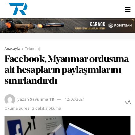
Anasayfa
Teknoloji
Facebook, Myanmar ordusuna
ait hesapların paylaşımlarını
sınırlandırdı
yazan
Savunma TR
12/02/2021
A
A
Okuma Süresi: 2 dakika okuma