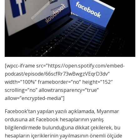
[wpcc-iframe src=”https://open.spotify.com/embed-
podcast/episode/66scfRr73wBwgzVEqrD3dv”
width=”100%” frameborder=”no” height=”152″
scrolling=”no” allowtransparency=”true”
allow=”encrypted-media”]
Facebook’tan yapılan yazılı açıklamada, Myanmar
ordusuna ait Facebook hesaplarının yanlış
bilgilendirmede bulunduğuna dikkat çekilerek, bu
hesapların içeriklerinin yayılmasının önemli ölçüde