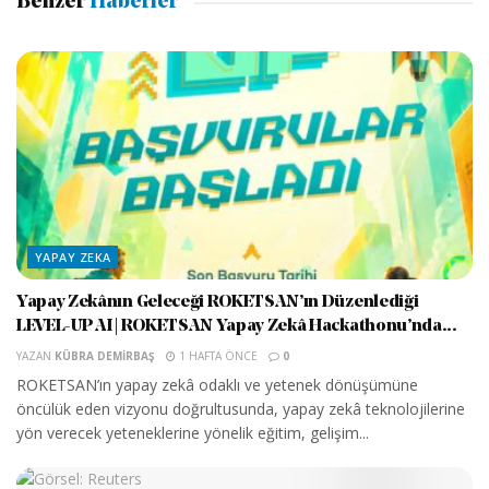
Benzer
Haberler
YAPAY ZEKA
Yapay Zekânın Geleceği ROKETSAN’ın Düzenlediği
LEVEL-UP AI | ROKETSAN Yapay Zekâ Hackathonu’nda...
YAZAN
KÜBRA DEMIRBAŞ
1 HAFTA ÖNCE
0
ROKETSAN’ın yapay zekâ odaklı ve yetenek dönüşümüne
öncülük eden vizyonu doğrultusunda, yapay zekâ teknolojilerine
yön verecek yeteneklerine yönelik eğitim, gelişim...