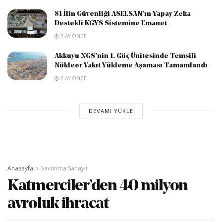
81 İlin Güvenliği ASELSAN’ın Yapay Zeka
Destekli KGYS Sistemine Emanet
2 AY ÖNCE
Akkuyu NGS’nin 1. Güç Ünitesinde Temsili
Nükleer Yakıt Yükleme Aşaması Tamamlandı
2 AY ÖNCE
DEVAMI YÜKLE
Anasayfa
Savunma Sanayii
Katmerciler’den 40 milyon
avroluk ihracat