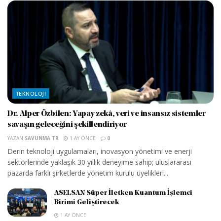
TEKNOLOJI
Dr. Alper Özbilen: Yapay zekâ, veri ve insansız sistemler
savaşın geleceğini şekillendiriyor
YAZAN
SAVUNMA TR
1 AY ÖNCE
0
Derin teknoloji uygulamaları, inovasyon yönetimi ve enerji
sektörlerinde yaklaşık 30 yıllık deneyime sahip; uluslararası
pazarda farklı şirketlerde yönetim kurulu üyelikleri...
ASELSAN Süper İletken Kuantum İşlemci
Birimi Geliştirecek
1 AY ÖNCE