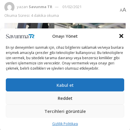
yazan
Savunma TR
01/02/2021
A
A
Okuma Süresi: 4 dakika okuma
Onayı Yönet
En iyi deneyimleri sunmak için, cihaz bilgilerini saklamak ve/veya bunlara
erişmek amacıyla çerezler gibi teknolojiler kullanıyoruz. Bu teknolojilere
izin vermek, bu sitedeki tarama davranışı veya benzersiz kimlikler gibi
verileri işlememize izin verecektir. Onay vermemek veya onayı geri
çekmek, belirli özellikleri ve işlevleri olumsuz etkileyebilir.
Kabul et
Reddet
[wpcc-iframe src=”https://open.spotify.com/embed-
podcast/episode/3yc9XtzMulb3OtFwaeNC1m”
Tercihleri görüntüle
width=”100%” frameborder=”no” height=”152″
Gizlilik Politikası
scrolling=”no” allowtransparency=”true”