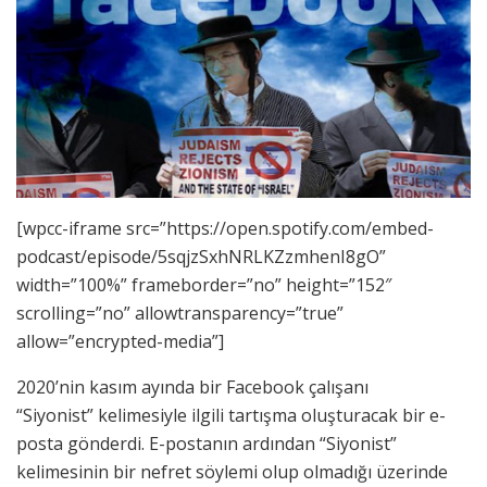
[wpcc-iframe src=”https://open.spotify.com/embed-
podcast/episode/5sqjzSxhNRLKZzmhenI8gO”
width=”100%” frameborder=”no” height=”152″
scrolling=”no” allowtransparency=”true”
allow=”encrypted-media”]
2020’nin kasım ayında bir Facebook çalışanı
“Siyonist” kelimesiyle ilgili tartışma oluşturacak bir e-
posta gönderdi. E-postanın ardından “Siyonist”
kelimesinin bir nefret söylemi olup olmadığı üzerinde