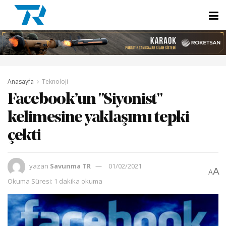
Anasayfa
Teknoloji
Facebook’un "Siyonist"
kelimesine yaklaşımı tepki
çekti
yazan
Savunma TR
01/02/2021
A
A
Okuma Süresi: 1 dakika okuma