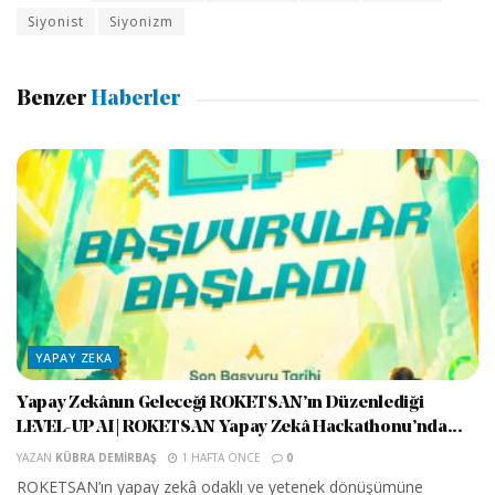
Siyonist
Siyonizm
Benzer
Haberler
YAPAY ZEKA
Yapay Zekânın Geleceği ROKETSAN’ın Düzenlediği
LEVEL-UP AI | ROKETSAN Yapay Zekâ Hackathonu’nda...
YAZAN
KÜBRA DEMIRBAŞ
1 HAFTA ÖNCE
0
ROKETSAN’ın yapay zekâ odaklı ve yetenek dönüşümüne