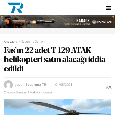
Anasayfa
Savunma Sanayii
Fas’ın 22 adet T-129 ATAK
helikopteri satın alacağı iddia
edildi
yazan
Savunma TR
01/08/2021
A
A
Okuma Süresi: 1 dakika okuma