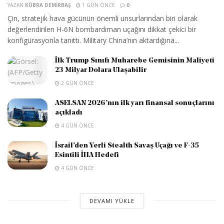
YAZAN
KÜBRA DEMIRBAŞ
1 GÜN ÖNCE
0
Çin, stratejik hava gücünün önemli unsurlarından biri olarak
değerlendirilen H-6N bombardıman uçağını dikkat çekici bir
konfigürasyonla tanıttı. Military China’nın aktardığına...
İlk Trump Sınıfı Muharebe Gemisinin Maliyeti
23 Milyar Dolara Ulaşabilir
2 GÜN ÖNCE
ASELSAN 2026’nın ilk yarı finansal sonuçlarını
açıkladı
4 GÜN ÖNCE
İsrail’den Yerli Stealth Savaş Uçağı ve F-35
Esintili İHA Hedefi
4 GÜN ÖNCE
DEVAMI YÜKLE