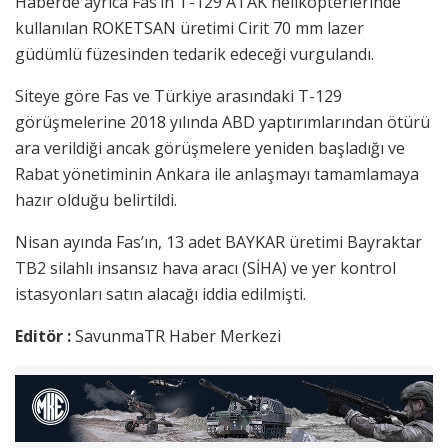
Haberde ayrıca Fas’ın T-129 ATAK helikopterlerinde
kullanılan ROKETSAN üretimi Cirit 70 mm lazer
güdümlü füzesinden tedarik edeceği vurgulandı.
Siteye göre Fas ve Türkiye arasındaki T-129
görüşmelerine 2018 yılında ABD yaptırımlarından ötürü
ara verildiği ancak görüşmelere yeniden başladığı ve
Rabat yönetiminin Ankara ile anlaşmayı tamamlamaya
hazır olduğu belirtildi.
Nisan ayında Fas’ın, 13 adet BAYKAR üretimi Bayraktar
TB2 silahlı insansız hava aracı (SİHA) ve yer kontrol
istasyonları satın alacağı iddia edilmişti.
Editör :
SavunmaTR Haber Merkezi