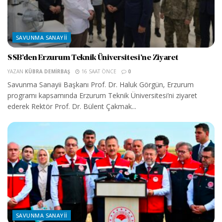
SAVUNMA SANAYII
SSB’den Erzurum Teknik Üniversitesi’ne Ziyaret
YAZAN
KÜBRA DEMIRBAŞ
16 SAAT ÖNCE
0
Savunma Sanayii Başkanı Prof. Dr. Haluk Görgün, Erzurum
programı kapsamında Erzurum Teknik Üniversitesi’ni ziyaret
ederek Rektör Prof. Dr. Bülent Çakmak...
SAVUNMA SANAYII