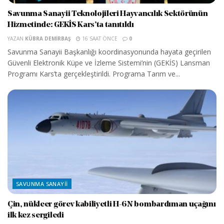
Savunma Sanayii Teknolojileri Hayvancılık Sektörünün
Hizmetinde: GEKİS Kars’ta tanıtıldı
YAZAN
KÜBRA DEMIRBAŞ
16 SAAT ÖNCE
0
Savunma Sanayii Başkanlığı koordinasyonunda hayata geçirilen
Güvenli Elektronik Küpe ve İzleme Sistemi’nin (GEKİS) Lansman
Programı Kars’ta gerçekleştirildi. Programa Tarım ve...
SAVUNMA SANAYII
Çin, nükleer görev kabiliyetli H-6N bombardıman uçağını
ilk kez sergiledi