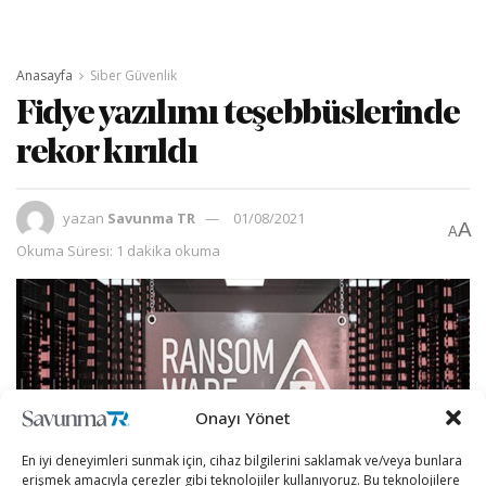
Anasayfa
Siber Güvenlik
Fidye yazılımı teşebbüslerinde
rekor kırıldı
yazan
Savunma TR
01/08/2021
A
A
Okuma Süresi: 1 dakika okuma
Onayı Yönet
En iyi deneyimleri sunmak için, cihaz bilgilerini saklamak ve/veya bunlara
erişmek amacıyla çerezler gibi teknolojiler kullanıyoruz. Bu teknolojilere