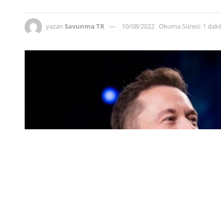
yazan
Savunma TR
10/08/2022
Okuma Süresi: 1 dak