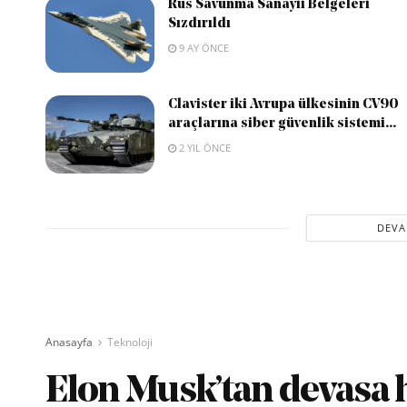
Rus Savunma Sanayii Belgeleri
Sızdırıldı
9 AY ÖNCE
Clavister iki Avrupa ülkesinin CV90
araçlarına siber güvenlik sistemi...
2 YIL ÖNCE
DEVA
Anasayfa
Teknoloji
Elon Musk’tan devasa h