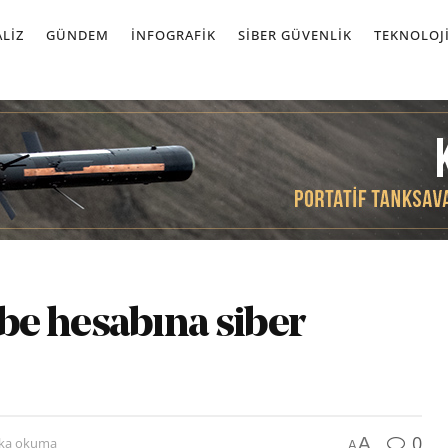
LIZ
GÜNDEM
İNFOGRAFIK
SIBER GÜVENLIK
TEKNOLOJ
be hesabına siber
0
A
ika okuma
A