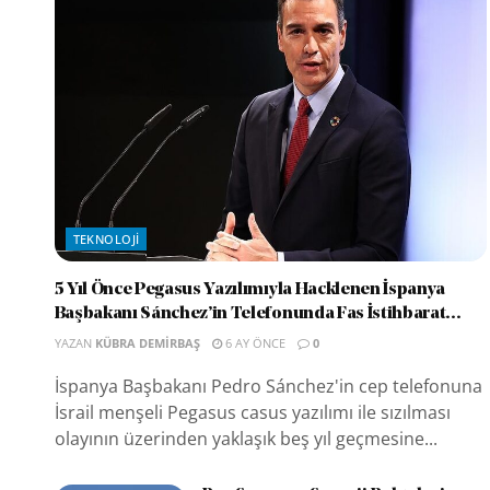
TEKNOLOJI
5 Yıl Önce Pegasus Yazılımıyla Hacklenen İspanya
Başbakanı Sánchez’in Telefonunda Fas İstihbarat...
YAZAN
KÜBRA DEMIRBAŞ
6 AY ÖNCE
0
İspanya Başbakanı Pedro Sánchez'in cep telefonuna
İsrail menşeli Pegasus casus yazılımı ile sızılması
olayının üzerinden yaklaşık beş yıl geçmesine...