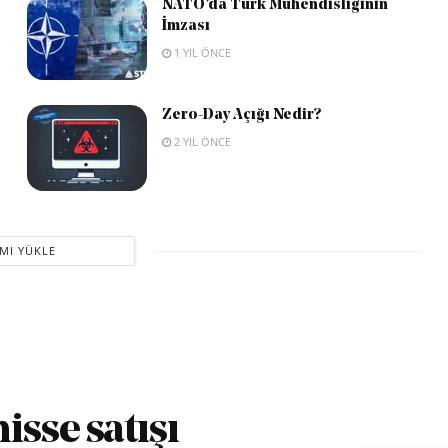
NATO’da Türk Mühendisliğinin
İmzası
1 YIL ÖNCE
Zero-Day Açığı Nedir?
2 YIL ÖNCE
MI YÜKLE
isse satışı