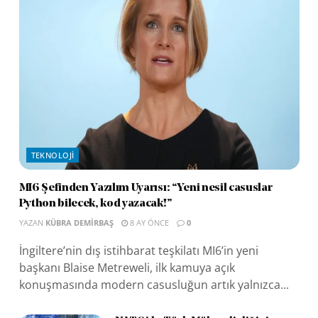
TEKNOLOJI
MI6 Şefinden Yazılım Uyarısı: “Yeni nesil casuslar
Python bilecek, kod yazacak!”
YAZAN
KÜBRA DEMIRBAŞ
8 AY ÖNCE
0
İngiltere’nin dış istihbarat teşkilatı MI6’in yeni
başkanı Blaise Metreweli, ilk kamuya açık
konuşmasında modern casusluğun artık yalnızca...