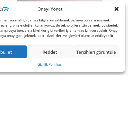
Onayı Yönet
imleri sunmak için, cihaz bilgilerini saklamak ve/veya bunlara erişmek
ezler gibi teknolojiler kullanıyoruz. Bu teknolojilere izin vermek, bu sitedeki
nışı veya benzersiz kimlikler gibi verileri işlememize izin verecektir. Onay
a onayı geri çekmek, belirli özellikleri ve işlevleri olumsuz etkileyebilir.
bul et
Reddet
Tercihleri görüntüle
Gizlilik Politikası