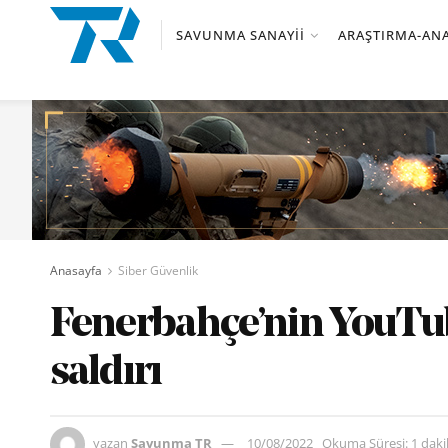
SAVUNMA SANAYII
ARAŞTIRMA-ANA
Anasayfa
Siber Güvenlik
Fenerbahçe’nin YouTu
saldırı
yazan
Savunma TR
10/08/2022
Okuma Süresi: 1 dak