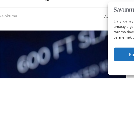
0
A
ika okuma
A
En iyi deney
amacıyla çer
tarama davra
vermemek vey
Ka