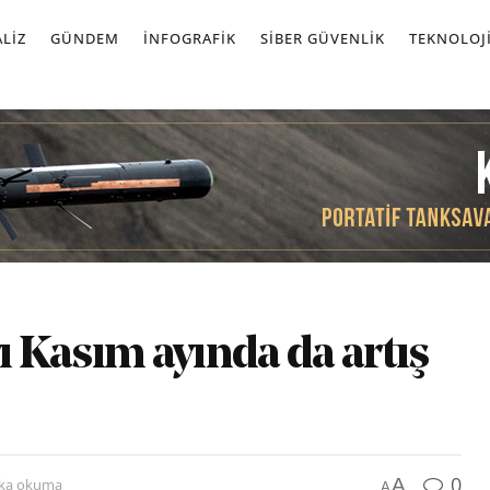
LIZ
GÜNDEM
İNFOGRAFIK
SIBER GÜVENLIK
TEKNOLOJ
rı Kasım ayında da artış
0
A
ika okuma
A