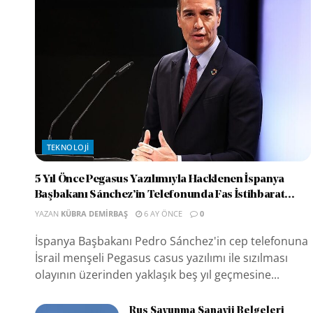
TEKNOLOJI
5 Yıl Önce Pegasus Yazılımıyla Hacklenen İspanya
Başbakanı Sánchez’in Telefonunda Fas İstihbarat...
YAZAN
KÜBRA DEMIRBAŞ
6 AY ÖNCE
0
İspanya Başbakanı Pedro Sánchez'in cep telefonuna
İsrail menşeli Pegasus casus yazılımı ile sızılması
olayının üzerinden yaklaşık beş yıl geçmesine...
Rus Savunma Sanayii Belgeleri