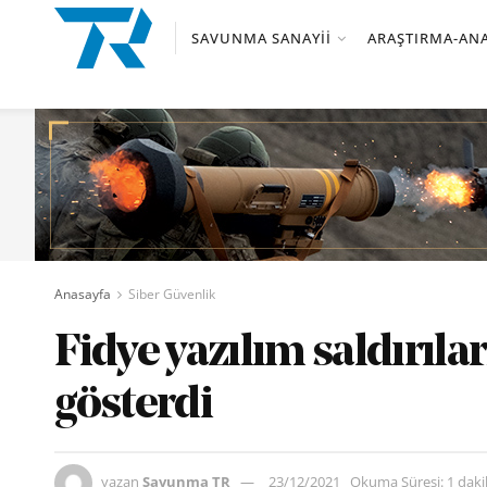
SAVUNMA SANAYII
ARAŞTIRMA-ANA
Anasayfa
Siber Güvenlik
Fidye yazılım saldırıla
gösterdi
yazan
Savunma TR
23/12/2021
Okuma Süresi: 1 dak