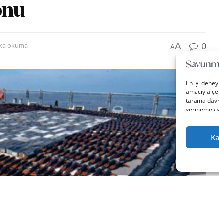
onu
0
A
ika okuma
A
En iyi deney
amacıyla çer
tarama davra
vermemek vey
Ka