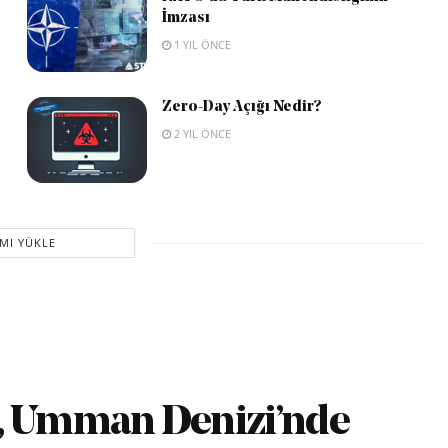
İmzası
1 YIL ÖNCE
Zero-Day Açığı Nedir?
2 YIL ÖNCE
MI YÜKLE
 Umman Denizi’nde