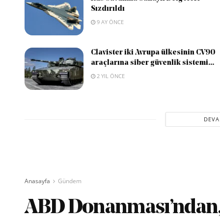
Sızdırıldı
9 AY ÖNCE
Clavister iki Avrupa ülkesinin CV90
araçlarına siber güvenlik sistemi...
2 YIL ÖNCE
DEVA
Anasayfa
Gündem
ABD Donanması’ndan,