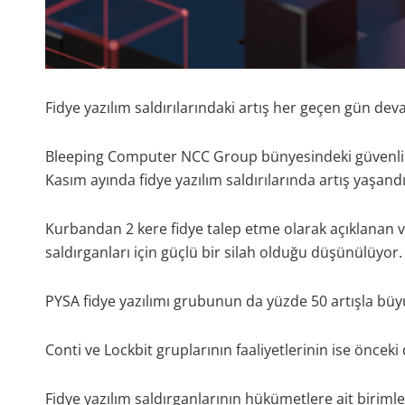
Fidye yazılım saldırılarındaki artış her geçen gün de
Bleeping Computer NCC Group bünyesindeki güvenlik a
Kasım ayında fidye yazılım saldırılarında artış yaşandı
Kurbandan 2 kere fidye talep etme olarak açıklanan v
saldırganları için güçlü bir silah olduğu düşünülüyor.
PYSA fidye yazılımı grubunun da yüzde 50 artışla büyük
Conti ve Lockbit gruplarının faaliyetlerinin ise önceki
Fidye yazılım saldırganlarının hükümetlere ait biriml