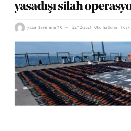
yasadışı silah operasy
yazan
Savunma TR
23/12/2021
Okuma Süresi: 1 dak