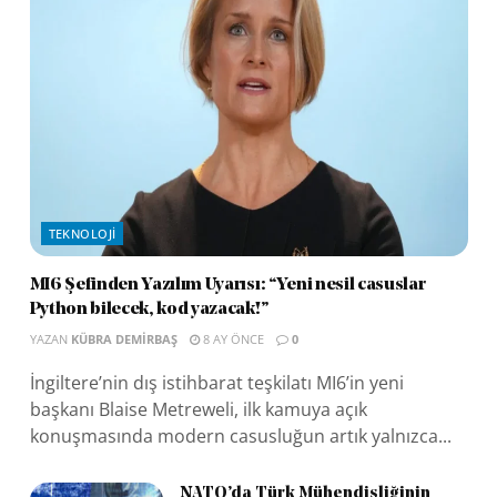
TEKNOLOJI
MI6 Şefinden Yazılım Uyarısı: “Yeni nesil casuslar
Python bilecek, kod yazacak!”
YAZAN
KÜBRA DEMIRBAŞ
8 AY ÖNCE
0
İngiltere’nin dış istihbarat teşkilatı MI6’in yeni
başkanı Blaise Metreweli, ilk kamuya açık
konuşmasında modern casusluğun artık yalnızca...
NATO’da Türk Mühendisliğinin