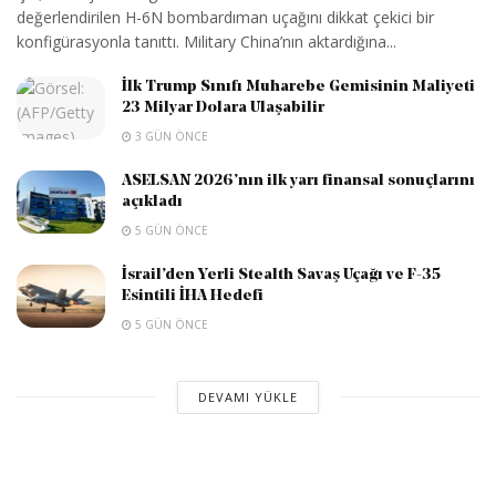
değerlendirilen H-6N bombardıman uçağını dikkat çekici bir
konfigürasyonla tanıttı. Military China’nın aktardığına...
İlk Trump Sınıfı Muharebe Gemisinin Maliyeti
23 Milyar Dolara Ulaşabilir
3 GÜN ÖNCE
ASELSAN 2026’nın ilk yarı finansal sonuçlarını
açıkladı
5 GÜN ÖNCE
İsrail’den Yerli Stealth Savaş Uçağı ve F-35
Esintili İHA Hedefi
5 GÜN ÖNCE
DEVAMI YÜKLE