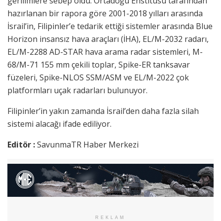
gerilimlere sebep oldu. Ortadoğu Enstitüsü tarafından
hazırlanan bir rapora göre 2001-2018 yılları arasında
İsrail’in, Filipinler’e tedarik ettiği sistemler arasında Blue
Horizon insansız hava araçları (İHA), EL/M-2032 radarı,
EL/M-2288 AD-STAR hava arama radar sistemleri, M-
68/M-71 155 mm çekili toplar, Spike-ER tanksavar
füzeleri, Spike-NLOS SSM/ASM ve EL/M-2022 çok
platformları uçak radarları bulunuyor.
Filipinler’in yakın zamanda İsrail’den daha fazla silah
sistemi alacağı ifade ediliyor.
Editör :
SavunmaTR Haber Merkezi
REKLAM