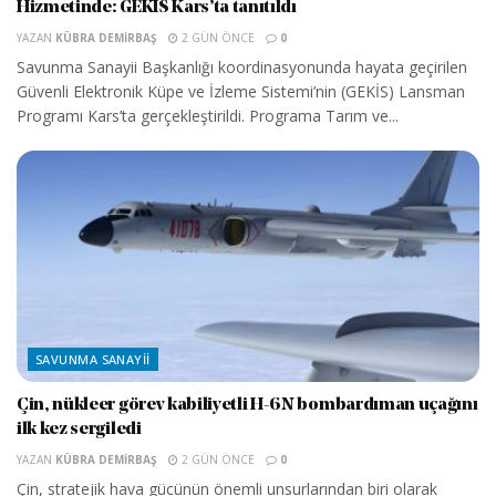
Hizmetinde: GEKİS Kars’ta tanıtıldı
YAZAN
KÜBRA DEMIRBAŞ
2 GÜN ÖNCE
0
Savunma Sanayii Başkanlığı koordinasyonunda hayata geçirilen
Güvenli Elektronik Küpe ve İzleme Sistemi’nin (GEKİS) Lansman
Programı Kars’ta gerçekleştirildi. Programa Tarım ve...
SAVUNMA SANAYII
Çin, nükleer görev kabiliyetli H-6N bombardıman uçağını
ilk kez sergiledi
YAZAN
KÜBRA DEMIRBAŞ
2 GÜN ÖNCE
0
Çin, stratejik hava gücünün önemli unsurlarından biri olarak