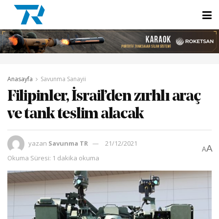
Anasayfa
Savunma Sanayii
Filipinler, İsrail’den zırhlı araç
ve tank teslim alacak
yazan
Savunma TR
21/12/2021
A
A
Okuma Süresi: 1 dakika okuma