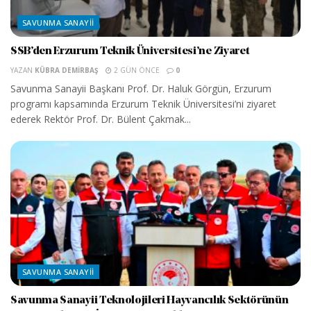
SAVUNMA SANAYII
SSB’den Erzurum Teknik Üniversitesi’ne Ziyaret
YAZAN
KÜBRA DEMIRBAŞ
2 GÜN ÖNCE
0
Savunma Sanayii Başkanı Prof. Dr. Haluk Görgün, Erzurum
programı kapsamında Erzurum Teknik Üniversitesi’ni ziyaret
ederek Rektör Prof. Dr. Bülent Çakmak...
SAVUNMA SANAYII
Savunma Sanayii Teknolojileri Hayvancılık Sektörünün