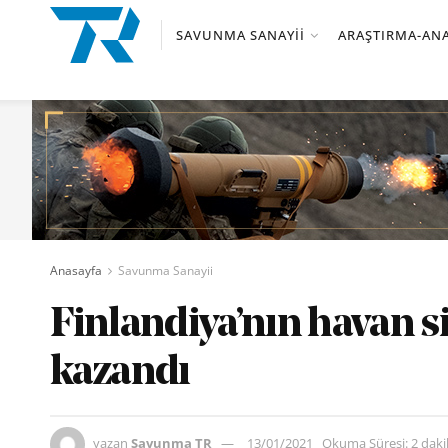
SAVUNMA SANAYII
ARAŞTIRMA-ANA
Anasayfa
Savunma Sanayii
Finlandiya’nın havan si
kazandı
yazan
Savunma TR
13/01/2021
Okuma Süresi: 2 dak