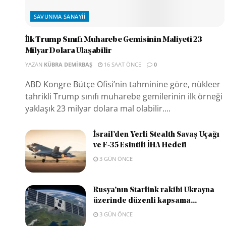
SAVUNMA SANAYII
İlk Trump Sınıfı Muharebe Gemisinin Maliyeti 23
Milyar Dolara Ulaşabilir
YAZAN
KÜBRA DEMIRBAŞ
16 SAAT ÖNCE
0
ABD Kongre Bütçe Ofisi’nin tahminine göre, nükleer
tahrikli Trump sınıfı muharebe gemilerinin ilk örneği
yaklaşık 23 milyar dolara mal olabilir....
İsrail’den Yerli Stealth Savaş Uçağı
ve F-35 Esintili İHA Hedefi
3 GÜN ÖNCE
Rusya’nın Starlink rakibi Ukrayna
üzerinde düzenli kapsama...
3 GÜN ÖNCE