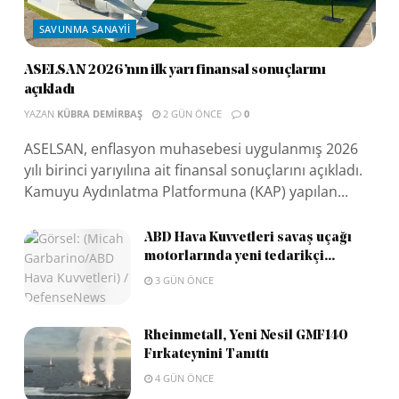
SAVUNMA SANAYII
ASELSAN 2026’nın ilk yarı finansal sonuçlarını
açıkladı
YAZAN
KÜBRA DEMIRBAŞ
2 GÜN ÖNCE
0
ASELSAN, enflasyon muhasebesi uygulanmış 2026
yılı birinci yarıyılına ait finansal sonuçlarını açıkladı.
Kamuyu Aydınlatma Platformuna (KAP) yapılan...
ABD Hava Kuvvetleri savaş uçağı
motorlarında yeni tedarikçi...
3 GÜN ÖNCE
Rheinmetall, Yeni Nesil GMF140
Fırkateynini Tanıttı
4 GÜN ÖNCE