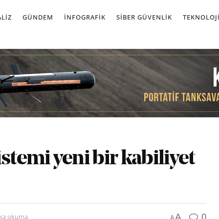
LIZ
GÜNDEM
İNFOGRAFIK
SIBER GÜVENLIK
TEKNOLOJ
stemi yeni bir kabiliyet
0
A
ika okuma
A