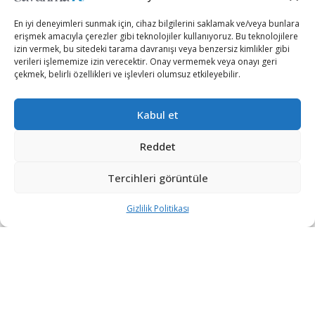
En iyi deneyimleri sunmak için, cihaz bilgilerini saklamak ve/veya bunlara
erişmek amacıyla çerezler gibi teknolojiler kullanıyoruz. Bu teknolojilere
izin vermek, bu sitedeki tarama davranışı veya benzersiz kimlikler gibi
verileri işlememize izin verecektir. Onay vermemek veya onayı geri
çekmek, belirli özellikleri ve işlevleri olumsuz etkileyebilir.
Kabul et
ASELSAN ile Motor-Rich ve Defense Technologies
arasında imzalanan anlaşma kapsamında Ukrayna’nın
Reddet
Mi-8 helikopterleri ASELSAN’ın tedarik edeceği CATS
Tercihleri görüntüle
elektro-optik keşif, gözetleme ve hedefleme sistemi ile
donatılacak.
Gizlilik Politikası
İmzalanan anlaşmaya göre söz konusu sistem, Mi-8
helikopter modernizasyon paketinin bir parçası olarak
sağlanacak.
Ayrıca ASELSAN, Ukraynalı şirketlerle Mi-8
helikopterlerindeki silah paketine entegrasyon için