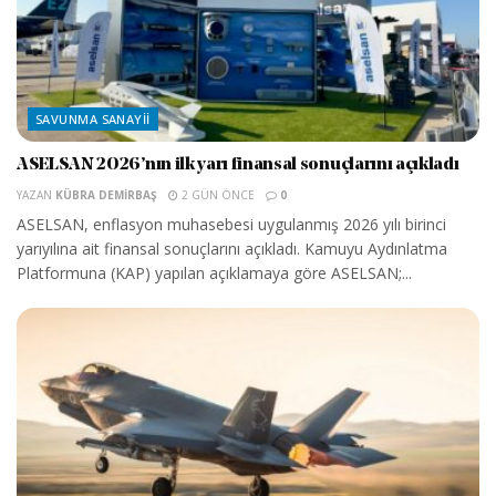
SAVUNMA SANAYII
ASELSAN 2026’nın ilk yarı finansal sonuçlarını açıkladı
YAZAN
KÜBRA DEMIRBAŞ
2 GÜN ÖNCE
0
ASELSAN, enflasyon muhasebesi uygulanmış 2026 yılı birinci
yarıyılına ait finansal sonuçlarını açıkladı. Kamuyu Aydınlatma
Platformuna (KAP) yapılan açıklamaya göre ASELSAN;...