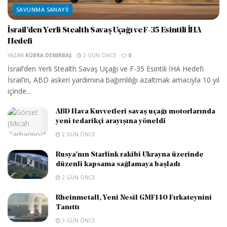
SAVUNMA SANAYII
İsrail’den Yerli Stealth Savaş Uçağı ve F-35 Esintili İHA
Hedefi
YAZAN
KÜBRA DEMIRBAŞ
2 GÜN ÖNCE
0
İsrail’den Yerli Stealth Savaş Uçağı ve F-35 Esintili İHA Hedefi
İsrail’in, ABD askeri yardımına bağımlılığı azaltmak amacıyla 10 yıl
içinde...
ABD Hava Kuvvetleri savaş uçağı motorlarında
yeni tedarikçi arayışına yöneldi
2 GÜN ÖNCE
Rusya’nın Starlink rakibi Ukrayna üzerinde
düzenli kapsama sağlamaya başladı
2 GÜN ÖNCE
Rheinmetall, Yeni Nesil GMF140 Fırkateynini
Tanıttı
3 GÜN ÖNCE