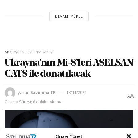
DEVAMI YÜKLE
Anasayfa
Savunma Sanayii
Ukrayna’nın Mi-8’leri ASELSAN
CATS ile donatılacak
yazan
Savunma TR
18/11/2021
A
A
Okuma Süresi: 6 dakika okuma
Onayı Yönet