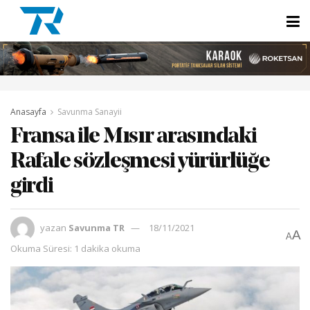
Anasayfa
Savunma Sanayii
Fransa ile Mısır arasındaki
Rafale sözleşmesi yürürlüğe
girdi
yazan
Savunma TR
18/11/2021
A
A
Okuma Süresi: 1 dakika okuma