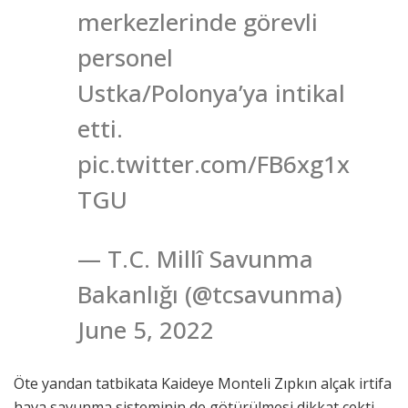
merkezlerinde görevli
personel
Ustka/Polonya’ya intikal
etti.
pic.twitter.com/FB6xg1x
TGU
— T.C. Millî Savunma
Bakanlığı (@tcsavunma)
June 5, 2022
Öte yandan tatbikata Kaideye Monteli Zıpkın alçak irtifa
hava savunma sisteminin de götürülmesi dikkat çekti.