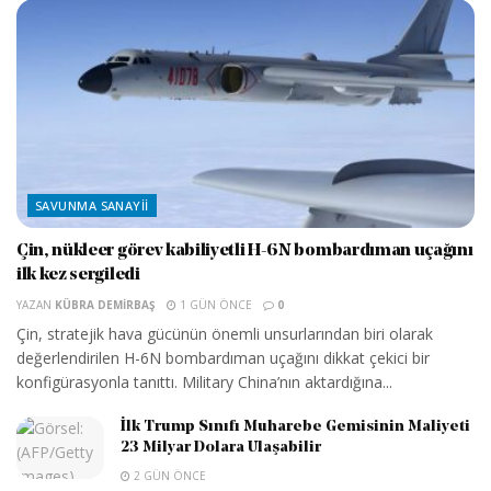
SAVUNMA SANAYII
Çin, nükleer görev kabiliyetli H-6N bombardıman uçağını
ilk kez sergiledi
YAZAN
KÜBRA DEMIRBAŞ
1 GÜN ÖNCE
0
Çin, stratejik hava gücünün önemli unsurlarından biri olarak
değerlendirilen H-6N bombardıman uçağını dikkat çekici bir
konfigürasyonla tanıttı. Military China’nın aktardığına...
İlk Trump Sınıfı Muharebe Gemisinin Maliyeti
23 Milyar Dolara Ulaşabilir
2 GÜN ÖNCE