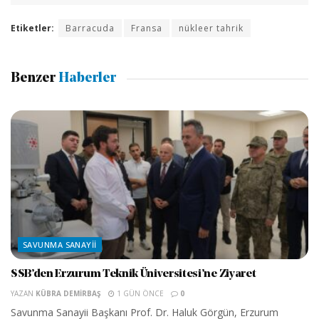
Etiketler:
Barracuda
Fransa
nükleer tahrik
Benzer
Haberler
SAVUNMA SANAYII
SSB’den Erzurum Teknik Üniversitesi’ne Ziyaret
YAZAN
KÜBRA DEMIRBAŞ
1 GÜN ÖNCE
0
Savunma Sanayii Başkanı Prof. Dr. Haluk Görgün, Erzurum