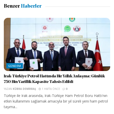
Benzer
Haberler
GÜNDEM
Irak-Türkiye Petrol Hattında Bir Yıllık Anlaşma: Günlük
750 Bin Varillik Kapasite Tahsis Edildi
YAZAN
KÜBRA DEMIRBAŞ
1 HAFTA ÖNCE
0
Türkiye ile Irak arasında, Irak-Türkiye Ham Petrol Boru Hattı'nın
etkin kullanımını sağlamak amacıyla bir yıl süreli yeni ham petrol
taşıma...