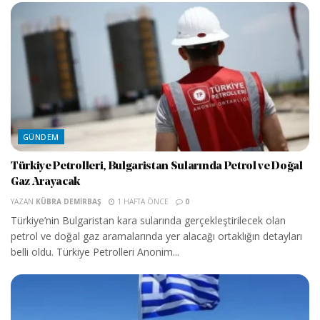
GÜNDEM
Türkiye Petrolleri, Bulgaristan Sularında Petrol ve Doğal
Gaz Arayacak
YAZAN
KÜBRA DEMIRBAŞ
1 HAFTA ÖNCE
0
Türkiye’nin Bulgaristan kara sularında gerçekleştirilecek olan
petrol ve doğal gaz aramalarında yer alacağı ortaklığın detayları
belli oldu. Türkiye Petrolleri Anonim...