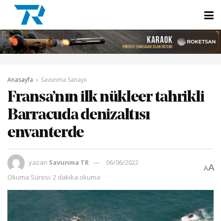
Anasayfa
Savunma Sanayii
Fransa’nın ilk nükleer tahrikli
Barracuda denizaltısı
envanterde
yazan
Savunma TR
06/06/2022
A
A
Okuma Süresi: 2 dakika okuma