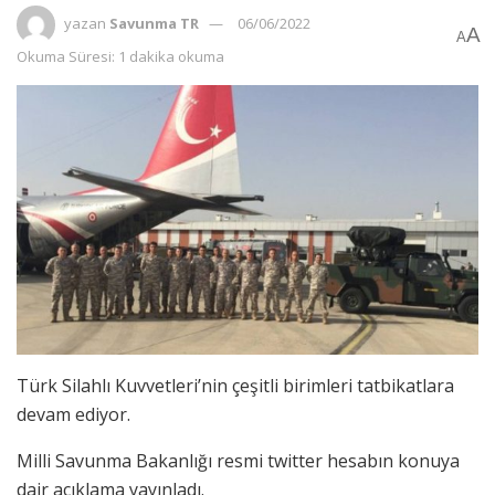
yazan
Savunma TR
06/06/2022
A
A
Okuma Süresi: 1 dakika okuma
Türk Silahlı Kuvvetleri’nin çeşitli birimleri tatbikatlara
devam ediyor.
Milli Savunma Bakanlığı resmi twitter hesabın konuya
dair açıklama yayınladı.