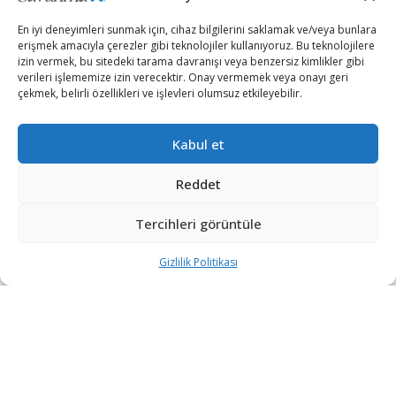
En iyi deneyimleri sunmak için, cihaz bilgilerini saklamak ve/veya bunlara
erişmek amacıyla çerezler gibi teknolojiler kullanıyoruz. Bu teknolojilere
iletisim@savunmatr.com
izin vermek, bu sitedeki tarama davranışı veya benzersiz kimlikler gibi
verileri işlememize izin verecektir. Onay vermemek veya onayı geri
çekmek, belirli özellikleri ve işlevleri olumsuz etkileyebilir.
2026 © Savunma TR. Tüm Hakları Saklıdır.
Kabul et
Savunma Sanayii
Kategoriler
SavunmaTR
Reddet
Hava Platformları
Siber Güvenlik
Hakkımızda
Kara Platformları
Teknoloji
Kariyer
Tercihleri görüntüle
Deniz Platformları
Röportajlar
Gizlilik Politikası
Gizlilik Politikası
İnsansız Sistemler
Politika
Künye
Silah Sistemleri
Dosya Haber
İletişim
Radar ve
Rapor & İnfografik
Elektronik Harp
SavunmaTR Plus
Sistemleri
Hava Savunma