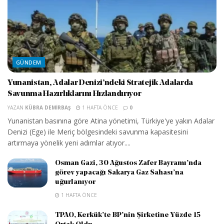
GÜNDEM
Yunanistan, Adalar Denizi’ndeki Stratejik Adalarda
Savunma Hazırlıklarını Hızlandırıyor
YAZAN
KÜBRA DEMIRBAŞ
1 HAFTA ÖNCE
0
Yunanistan basınına göre Atina yönetimi, Türkiye'ye yakın Adalar
Denizi (Ege) ile Meriç bölgesindeki savunma kapasitesini
artırmaya yönelik yeni adımlar atıyor....
Osman Gazi, 30 Ağustos Zafer Bayramı’nda
görev yapacağı Sakarya Gaz Sahası’na
uğurlanıyor
1 HAFTA ÖNCE
TPAO, Kerkük’te BP’nin Şirketine Yüzde 15