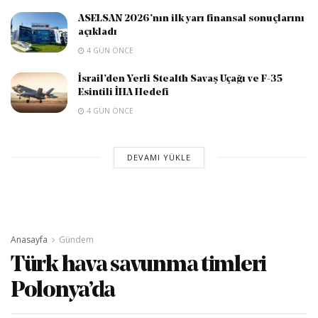
ASELSAN 2026’nın ilk yarı finansal sonuçlarını
açıkladı
4 GÜN ÖNCE
İsrail’den Yerli Stealth Savaş Uçağı ve F-35
Esintili İHA Hedefi
4 GÜN ÖNCE
DEVAMI YÜKLE
Anasayfa
Gündem
Türk hava savunma timleri
Polonya’da