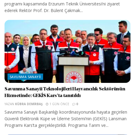
programı kapsamında Erzurum Teknik Üniversitesi’ni ziyaret
ederek Rektör Prof. Dr. Bülent Çakmak...
SAVUNMA SANAYII
Savunma Sanayii Teknolojileri Hayvancılık Sektörünün
Hizmetinde: GEKİS Kars’ta tanıtıldı
YAZAN
KÜBRA DEMIRBAŞ
1 GÜN ÖNCE
0
Savunma Sanayii Başkanlığı koordinasyonunda hayata geçirilen
Güvenli Elektronik Küpe ve İzleme Sistemi’nin (GEKİS) Lansman
Programı Kars’ta gerçekleştirildi. Programa Tarım ve...