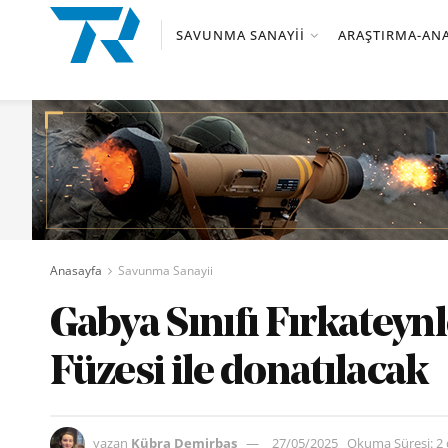
SAVUNMA SANAYII
ARAŞTIRMA-ANA
Anasayfa
Savunma Sanayii
Gabya Sınıfı Fırkatey
Füzesi ile donatılacak
yazan
Kübra Demirbaş
27/05/2025
Okuma Süresi: 2