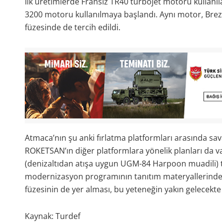
İlk üretimlerde Fransız TR40 turbojet motoru kullanı
3200 motoru kullanılmaya başlandı. Aynı motor, Brez
füzesinde de tercih edildi.
Atmaca’nın şu anki fırlatma platformları arasında sav
ROKETSAN’ın diğer platformlara yönelik planları da v
(denizaltıdan atışa uygun UGM-84 Harpoon muadili) tes
modernizasyon programının tanıtım materyallerinde h
füzesinin de yer alması, bu yeteneğin yakın gelecekte
Kaynak: Turdef