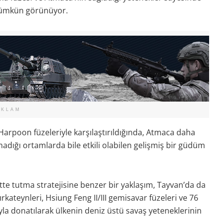
mümkün görünüyor.
EKLAM
l Harpoon füzeleriyle karşılaştırıldığında, Atmaca daha
dığı ortamlarda bile etkili olabilen gelişmiş bir güdüm
ette tutma stratejisine benzer bir yaklaşım, Tayvan’da da
kateynleri, Hsiung Feng II/III gemisavar füzeleri ve 76
yla donatılarak ülkenin deniz üstü savaş yeteneklerinin