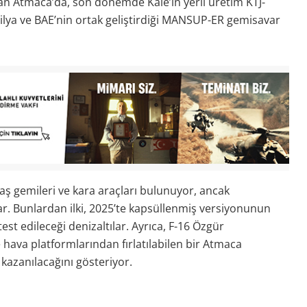
lan Atmaca’da, son dönemde Kale’in yerli üretim KTJ-
ilya ve BAE’nin ortak geliştirdiği MANSUP-ER gemisavar
aş gemileri ve kara araçları bulunuyor, ancak
ar. Bunlardan ilki, 2025’te kapsüllenmiş versiyonunun
t edileceği denizaltılar. Ayrıca, F-16 Özgür
ava platformlarından fırlatılabilen bir Atmaca
 kazanılacağını gösteriyor.