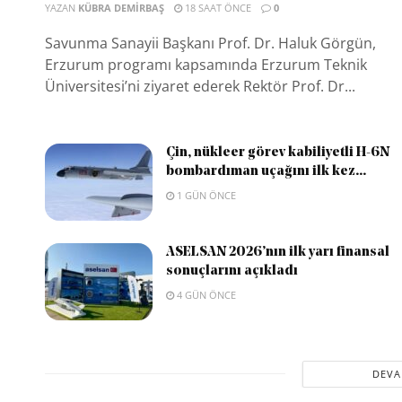
YAZAN
KÜBRA DEMIRBAŞ
18 SAAT ÖNCE
0
Savunma Sanayii Başkanı Prof. Dr. Haluk Görgün,
Erzurum programı kapsamında Erzurum Teknik
Üniversitesi’ni ziyaret ederek Rektör Prof. Dr...
Çin, nükleer görev kabiliyetli H-6N
bombardıman uçağını ilk kez...
1 GÜN ÖNCE
ASELSAN 2026’nın ilk yarı finansal
sonuçlarını açıkladı
4 GÜN ÖNCE
DEVA