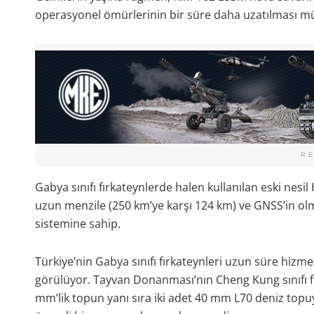
operasyonel ömürlerinin bir süre daha uzatılması 
R
Gabya sınıfı fırkateynlerde halen kullanılan eski nesi
uzun menzile (250 km’ye karşı 124 km) ve GNSS’in olma
sistemine sahip.
Türkiye’nin Gabya sınıfı fırkateynleri uzun süre hizm
görülüyor. Tayvan Donanması’nın Cheng Kung sınıfı fır
mm’lik topun yanı sıra iki adet 40 mm L70 deniz topu