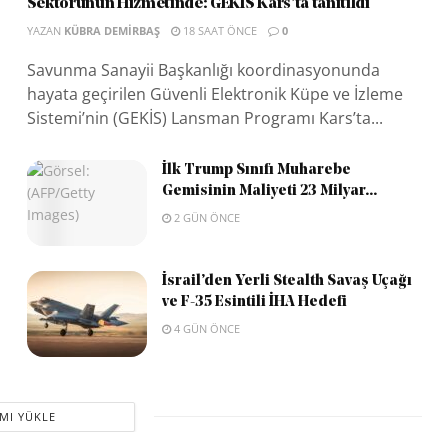
Sektörünün Hizmetinde: GEKİS Kars’ta tanıtıldı
YAZAN
KÜBRA DEMIRBAŞ
18 SAAT ÖNCE
0
Savunma Sanayii Başkanlığı koordinasyonunda
hayata geçirilen Güvenli Elektronik Küpe ve İzleme
Sistemi’nin (GEKİS) Lansman Programı Kars’ta...
İlk Trump Sınıfı Muharebe
Gemisinin Maliyeti 23 Milyar...
2 GÜN ÖNCE
İsrail’den Yerli Stealth Savaş Uçağı
ve F-35 Esintili İHA Hedefi
4 GÜN ÖNCE
MI YÜKLE