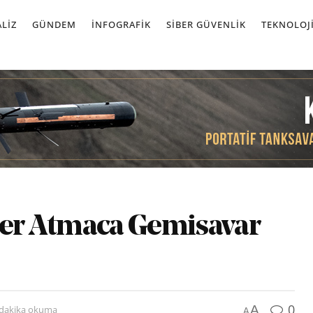
LIZ
GÜNDEM
İNFOGRAFIK
SIBER GÜVENLIK
TEKNOLOJ
nler Atmaca Gemisavar
0
A
 dakika okuma
A