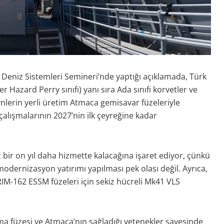
Deniz Sistemleri Semineri’nde yaptığı açıklamada, Türk
r Hazard Perry sınıfı) yanı sıra Ada sınıfı korvetler ve
lerin yerli üretim Atmaca gemisavar füzeleriyle
lışmalarının 2027’nin ilk çeyreğine kadar
z bir on yıl daha hizmette kalacağına işaret ediyor, çünkü
modernizasyon yatırımı yapılması pek olası değil. Ayrıca,
RIM-162 ESSM füzeleri için sekiz hücreli Mk41 VLS
 füzesi ve Atmaca’nın sağladığı yetenekler sayesinde