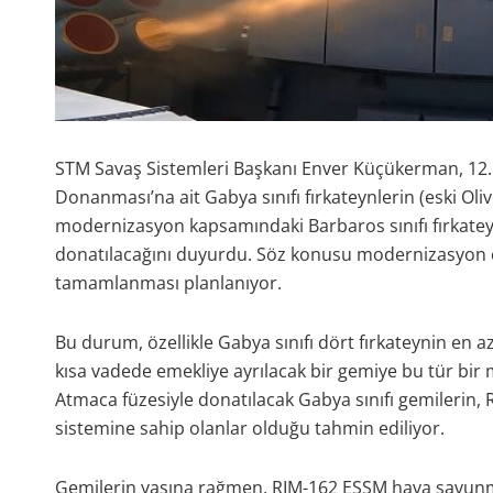
STM Savaş Sistemleri Başkanı Enver Küçükerman, 12. 
Donanması’na ait Gabya sınıfı fırkateynlerin (eski Olive
modernizasyon kapsamındaki Barbaros sınıfı fırkateyn
donatılacağını duyurdu. Söz konusu modernizasyon ça
tamamlanması planlanıyor.
Bu durum, özellikle Gabya sınıfı dört fırkateynin en a
kısa vadede emekliye ayrılacak bir gemiye bu tür bir 
Atmaca füzesiyle donatılacak Gabya sınıfı gemilerin, 
sistemine sahip olanlar olduğu tahmin ediliyor.
Gemilerin yaşına rağmen, RIM-162 ESSM hava savunma