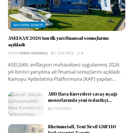
SAVUNMA SANAYII
ASELSAN 2026’nın ilk yarı finansal sonuçlarını
açıkladı
YAZAN
KÜBRA DEMIRBAŞ
2 GÜN ÖNCE
0
ASELSAN, enflasyon muhasebesi uygulanmış 2026
yılı birinci yarıyılına ait finansal sonuçlarını açıkladı.
Kamuyu Aydınlatma Platformuna (KAP) yapılan...
ABD Hava Kuvvetleri savaş uçağı
motorlarında yeni tedarikçi...
2 GÜN ÖNCE
Rheinmetall, Yeni Nesil GMF140