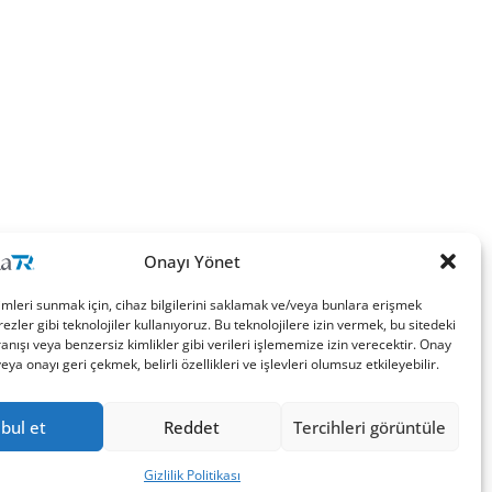
Onayı Yönet
imleri sunmak için, cihaz bilgilerini saklamak ve/veya bunlara erişmek
ezler gibi teknolojiler kullanıyoruz. Bu teknolojilere izin vermek, bu sitedeki
nışı veya benzersiz kimlikler gibi verileri işlememize izin verecektir. Onay
a onayı geri çekmek, belirli özellikleri ve işlevleri olumsuz etkileyebilir.
bul et
Reddet
Tercihleri görüntüle
Gizlilik Politikası