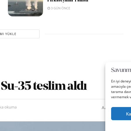
Fırkateynini Tanıttı
3 GÜN ÖNCE
MI YÜKLE
En iyi deney
 Su-35 teslim aldı
amacıyla çer
tarama davra
vermemek vey
0
A
ika okuma
A
Ka