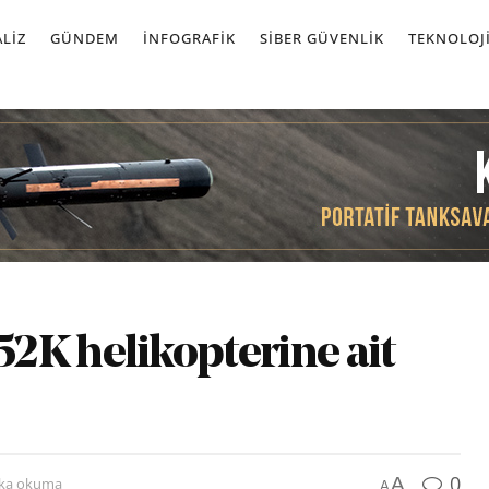
LIZ
GÜNDEM
İNFOGRAFIK
SIBER GÜVENLIK
TEKNOLOJ
2K helikopterine ait
0
A
ika okuma
A