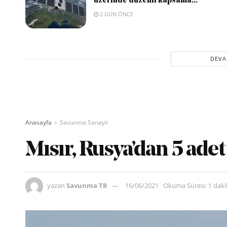
üzerinde düzenli kapsama...
2 GÜN ÖNCE
DEVA
Anasayfa
Savunma Sanayii
Mısır, Rusya’dan 5 adet
yazan
Savunma TR
16/06/2021
Okuma Süresi: 1 dak