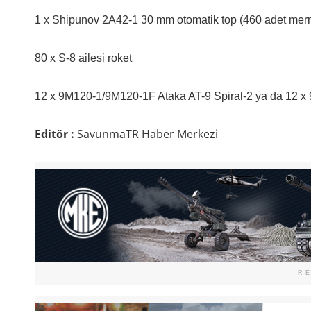
1 x Shipunov 2A42-1 30 mm otomatik top (460 adet mermi
80 x S-8 ailesi roket
12 x 9M120-1/9M120-1F Ataka AT-9 Spiral-2 ya da 12 x 
Editör :
SavunmaTR Haber Merkezi
R