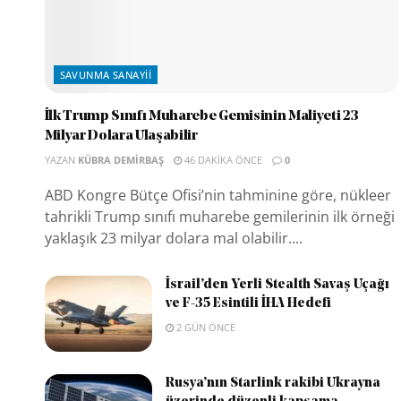
SAVUNMA SANAYII
İlk Trump Sınıfı Muharebe Gemisinin Maliyeti 23
Milyar Dolara Ulaşabilir
YAZAN
KÜBRA DEMIRBAŞ
46 DAKIKA ÖNCE
0
ABD Kongre Bütçe Ofisi’nin tahminine göre, nükleer
tahrikli Trump sınıfı muharebe gemilerinin ilk örneği
yaklaşık 23 milyar dolara mal olabilir....
İsrail’den Yerli Stealth Savaş Uçağı
ve F-35 Esintili İHA Hedefi
2 GÜN ÖNCE
Rusya’nın Starlink rakibi Ukrayna