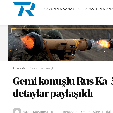
SAVUNMA SANAYII
ARAŞTIRMA-ANA
Anasayfa
Savunma Sanayii
Gemi konuşlu Rus Ka-5
detaylar paylaşıldı
yazan
Savunma TR
16/06/2021
Okuma Süresi: 2 dak