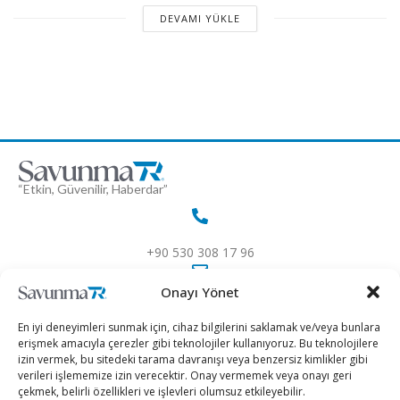
DEVAMI YÜKLE
“Etkin, Güvenilir, Haberdar”
+90 530 308 17 96
Onayı Yönet
iletisim@savunmatr.com
En iyi deneyimleri sunmak için, cihaz bilgilerini saklamak ve/veya bunlara
erişmek amacıyla çerezler gibi teknolojiler kullanıyoruz. Bu teknolojilere
izin vermek, bu sitedeki tarama davranışı veya benzersiz kimlikler gibi
verileri işlememize izin verecektir. Onay vermemek veya onayı geri
2026 © Savunma TR. Tüm Hakları Saklıdır.
çekmek, belirli özellikleri ve işlevleri olumsuz etkileyebilir.