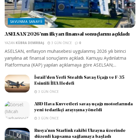
SAVUNMA SANAYII
ASELSAN 2026’nın ilk yarı finansal sonuçlarını açıkladı
YAZAN
KÜBRA DEMIRBAŞ
3 GÜN ÖNCE
0
ASELSAN, enflasyon muhasebesi uygulanmış 2026 yılı birinci
yarıyılına ait finansal sonuçlarını açıkladı. Kamuyu Aydınlatma
Platformuna (KAP) yapılan açıklamaya göre ASELSAN;...
İsrail’den Yerli Stealth Savaş Uçağı ve F-35
Esintili İHA Hedefi
3 GÜN ÖNCE
ABD Hava Kuvvetleri savaş uçağı motorlarında
yeni tedarikçi arayışına yöneldi
3 GÜN ÖNCE
Rusya’nın Starlink rakibi Ukrayna üzerinde
düzenli kapsama sağlamaya başladı