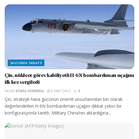
SAVUNMA SANAYII
Çin, nükleer görev kabiliyetli H-6N bombardıman uçağını
ilk kez sergiledi
YAZAN
KÜBRA DEMIRBAŞ
8 SAAT ÖNCE
0
Çin, stratejik hava gücünün önemli unsurlarından biri olarak
değerlendirilen H-6N bombardıman uçağını dikkat çekici bir
konfigürasyonla tanıttı. Military China’nın aktardığına...