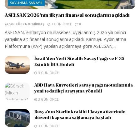
SAVUNMA SANAYII
ASELSAN 2026’nın ilk yarı finansal sonuçlarını açıkladı
YAZAN
KÜBRA DEMIRBAŞ
3 GÜN ÖNCE
0
ASELSAN, enflasyon muhasebesi uygulanmış 2026 yılı birinci
yarıyılına ait finansal sonuçlarını açıkladı. Kamuyu Aydınlatma
Platformuna (KAP) yapılan açıklamaya göre ASELSAN;...
İsrail’den Yerli Stealth Savaş Uçağı ve F-35
Esintili İHA Hedefi
3 GÜN ÖNCE
ABD Hava Kuvvetleri savaş uçağı motorlarında
yeni tedarikçi arayışına yöneldi
3 GÜN ÖNCE
Rusya’nın Starlink rakibi Ukrayna üzerinde
düzenli kapsama sağlamaya başladı
3 GÜN ÖNCE