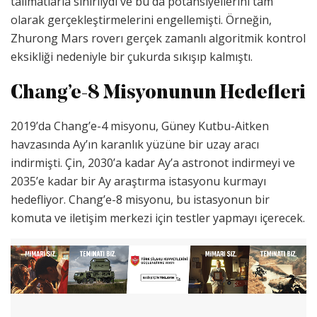
talimatlarla sınırlıydı ve bu da potansiyellerini tam
olarak gerçekleştirmelerini engellemişti. Örneğin,
Zhurong Mars roverı gerçek zamanlı algoritmik kontrol
eksikliği nedeniyle bir çukurda sıkışıp kalmıştı.
Chang’e-8 Misyonunun Hedefleri
2019’da Chang’e-4 misyonu, Güney Kutbu-Aitken
havzasında Ay’ın karanlık yüzüne bir uzay aracı
indirmişti. Çin, 2030’a kadar Ay’a astronot indirmeyi ve
2035’e kadar bir Ay araştırma istasyonu kurmayı
hedefliyor. Chang’e-8 misyonu, bu istasyonun bir
komuta ve iletişim merkezi için testler yapmayı içerecek.