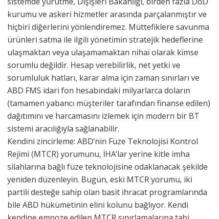
sistemde yürütme, Dışişleri Bakanlığı, birden fazla DoD
kurumu ve askeri hizmetler arasında parçalanmıştır ve
hiçbiri diğerlerini yönlendiremez. Müttefiklere savunma
ürünleri satma ile ilgili yönetimin stratejik hedeflerine
ulaşmaktan veya ulaşamamaktan nihai olarak kimse
sorumlu değildir. Hesap verebilirlik, net yetki ve
sorumluluk hatları, karar alma için zaman sınırları ve
ABD FMS idari fon hesabındaki milyarlarca doların
(tamamen yabancı müşteriler tarafından finanse edilen)
dağıtımını ve harcamasını izlemek için modern bir BT
sistemi aracılığıyla sağlanabilir.
Kendini zincirleme: ABD’nin Füze Teknolojisi Kontrol
Rejimi (MTCR) yorumunu, İHA’lar yerine kitle imha
silahlarına bağlı füze teknolojisine odaklanacak şekilde
yeniden düzenleyin. Bugün, eski MTCR yorumu, iki
partili desteğe sahip olan basit ihracat programlarında
bile ABD hükümetinin elini kolunu bağlıyor. Kendi
kendine empoze edilen MTCR sınırlamalarına tabi