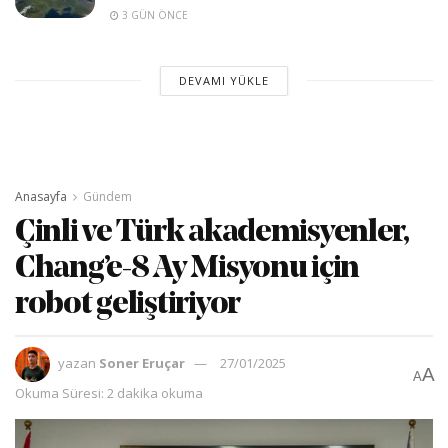
3 GÜN ÖNCE
DEVAMI YÜKLE
Anasayfa
Gündem
Çinli ve Türk akademisyenler,
Chang’e-8 Ay Misyonu için
robot geliştiriyor
yazan
Soner Eruçar
27/01/2025
A
A
Okuma Süresi: 2 dakika okuma