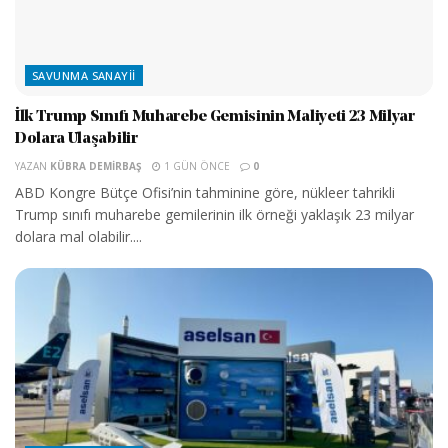
SAVUNMA SANAYII
İlk Trump Sınıfı Muharebe Gemisinin Maliyeti 23 Milyar
Dolara Ulaşabilir
YAZAN
KÜBRA DEMIRBAŞ
1 GÜN ÖNCE
0
ABD Kongre Bütçe Ofisi’nin tahminine göre, nükleer tahrikli
Trump sınıfı muharebe gemilerinin ilk örneği yaklaşık 23 milyar
dolara mal olabilir....