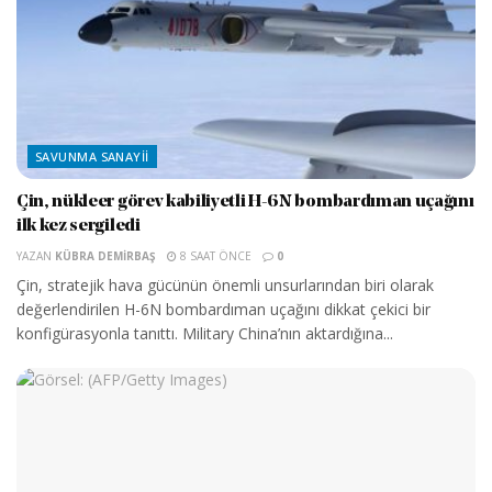
SAVUNMA SANAYII
Çin, nükleer görev kabiliyetli H-6N bombardıman uçağını
ilk kez sergiledi
YAZAN
KÜBRA DEMIRBAŞ
8 SAAT ÖNCE
0
Çin, stratejik hava gücünün önemli unsurlarından biri olarak
değerlendirilen H-6N bombardıman uçağını dikkat çekici bir
konfigürasyonla tanıttı. Military China’nın aktardığına...