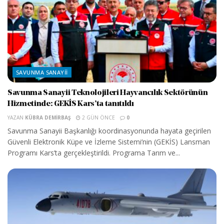
SAVUNMA SANAYII
Savunma Sanayii Teknolojileri Hayvancılık Sektörünün
Hizmetinde: GEKİS Kars’ta tanıtıldı
YAZAN
KÜBRA DEMIRBAŞ
2 GÜN ÖNCE
0
Savunma Sanayii Başkanlığı koordinasyonunda hayata geçirilen
Güvenli Elektronik Küpe ve İzleme Sistemi’nin (GEKİS) Lansman
Programı Kars’ta gerçekleştirildi. Programa Tarım ve...