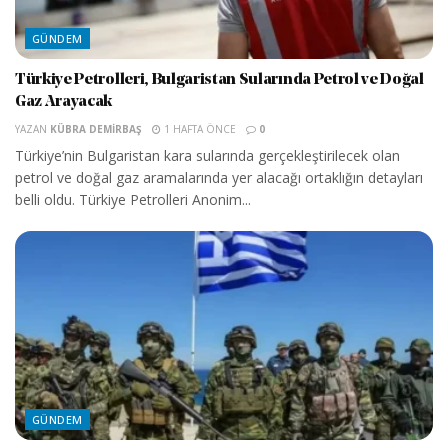
GÜNDEM
Türkiye Petrolleri, Bulgaristan Sularında Petrol ve Doğal
Gaz Arayacak
YAZAN
KÜBRA DEMIRBAŞ
1 HAFTA ÖNCE
0
Türkiye’nin Bulgaristan kara sularında gerçekleştirilecek olan
petrol ve doğal gaz aramalarında yer alacağı ortaklığın detayları
belli oldu. Türkiye Petrolleri Anonim...
GÜNDEM