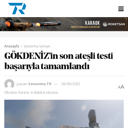
Anasayfa
Savunma Sanayii
GÖKDENİZ’in son ateşli testi
başarıyla tamamlandı
yazan
Savunma TR
03/05/2022
A
A
Okuma Süresi: 4 dakika okuma