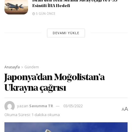
İsrail’den Yerli Stealth Savaş Uçağı ve F-35
Esintili İHA Hedefi
5 GÜN ÖNCE
DEVAMI YÜKLE
Anasayfa
Gündem
Japonya’dan Moğolistan’a
Ukrayna çağrısı
yazan
Savunma TR
03/05/2022
A
A
Okuma Süresi: 1 dakika okuma