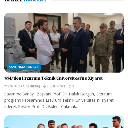
Benzer
Haberler
SAVUNMA SANAYII
SSB’den Erzurum Teknik Üniversitesi’ne Ziyaret
YAZAN
KÜBRA DEMIRBAŞ
2 GÜN ÖNCE
0
Savunma Sanayii Başkanı Prof. Dr. Haluk Görgün, Erzurum
programı kapsamında Erzurum Teknik Üniversitesi’ni ziyaret
ederek Rektör Prof. Dr. Bülent Çakmak...