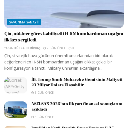
SAVUNMA SANAYII
Çin, nükleer görev kabiliyetli H-6N bombardıman uçağını
ilk kez sergiledi
YAZAN
KÜBRA DEMIRBAŞ
2 GÜN ÖNCE
0
Çin, stratejik hava gücünün önemli unsurlarından biri olarak
değerlendirilen H-6N bombardıman uçağını dikkat çekici bir
konfigürasyonla tanıttı. Military China’nın aktardığına...
İlk Trump Sınıfı Muharebe Gemisinin Maliyeti
23 Milyar Dolara Ulaşabilir
3 GÜN ÖNCE
ASELSAN 2026’nın ilk yarı finansal sonuçlarını
açıkladı
5 GÜN ÖNCE