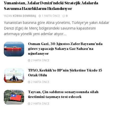
Yunanistan, Adalar Denizi’ndeki Stratejik Adalarda
Savunma Hazırlıklarını Hızlandırıyor
YAZAN
KÜBRA DEMIRBAŞ
1 HAFTA ÖNCE
0
Yunanistan basınına göre Atina yönetimi, Türkiye'ye yakın Adalar
Denizi (Ege) ile Meriç bölgesindeki savunma kapasitesini
artırmaya yönelik yeni adımlar atıyor....
Osman Gazi, 30 Ağustos Zafer Bayramı’nda
görev yapacağı Sakarya Gaz Sahası’na
uğurlanıyor
2 HAFTA ÖNCE
TPAO, Kerkük’te BP’nin Şirketine Yüzde 15
Ortak Oldu
2 HAFTA ÖNCE
Tayvan, Çin saldırısı senaryosunda silah
üretimini taşımayı test edecek
2 HAFTA ÖNCE