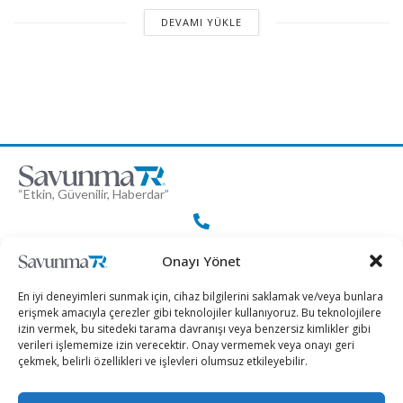
DEVAMI YÜKLE
“Etkin, Güvenilir, Haberdar”
+90 530 308 17 96
Onayı Yönet
En iyi deneyimleri sunmak için, cihaz bilgilerini saklamak ve/veya bunlara
iletisim@savunmatr.com
erişmek amacıyla çerezler gibi teknolojiler kullanıyoruz. Bu teknolojilere
izin vermek, bu sitedeki tarama davranışı veya benzersiz kimlikler gibi
verileri işlememize izin verecektir. Onay vermemek veya onayı geri
çekmek, belirli özellikleri ve işlevleri olumsuz etkileyebilir.
2026 © Savunma TR. Tüm Hakları Saklıdır.