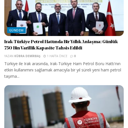
GÜNDEM
Irak-Türkiye Petrol Hattında Bir Yıllık Anlaşma: Günlük
750 Bin Varillik Kapasite Tahsis Edildi
YAZAN
KÜBRA DEMIRBAŞ
1 HAFTA ÖNCE
0
Türkiye ile Irak arasında, Irak-Türkiye Ham Petrol Boru Hattı'nın
etkin kullanımını sağlamak amacıyla bir yıl süreli yeni ham petrol
taşıma...