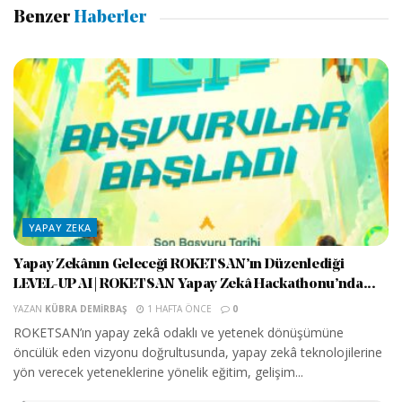
Benzer
Haberler
YAPAY ZEKA
Yapay Zekânın Geleceği ROKETSAN’ın Düzenlediği
LEVEL-UP AI | ROKETSAN Yapay Zekâ Hackathonu’nda...
YAZAN
KÜBRA DEMIRBAŞ
1 HAFTA ÖNCE
0
ROKETSAN’ın yapay zekâ odaklı ve yetenek dönüşümüne
öncülük eden vizyonu doğrultusunda, yapay zekâ teknolojilerine
yön verecek yeteneklerine yönelik eğitim, gelişim...