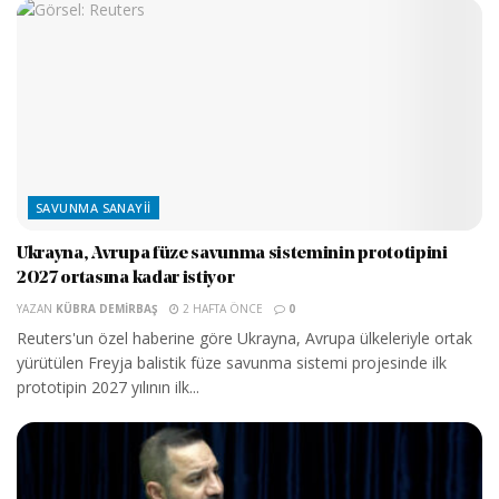
SAVUNMA SANAYII
Ukrayna, Avrupa füze savunma sisteminin prototipini
2027 ortasına kadar istiyor
YAZAN
KÜBRA DEMIRBAŞ
2 HAFTA ÖNCE
0
Reuters'un özel haberine göre Ukrayna, Avrupa ülkeleriyle ortak
yürütülen Freyja balistik füze savunma sistemi projesinde ilk
prototipin 2027 yılının ilk...