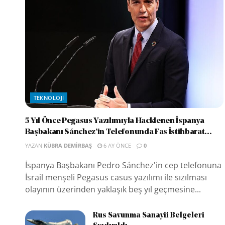
TEKNOLOJI
5 Yıl Önce Pegasus Yazılımıyla Hacklenen İspanya
Başbakanı Sánchez’in Telefonunda Fas İstihbarat...
YAZAN
KÜBRA DEMIRBAŞ
6 AY ÖNCE
0
İspanya Başbakanı Pedro Sánchez'in cep telefonuna
İsrail menşeli Pegasus casus yazılımı ile sızılması
olayının üzerinden yaklaşık beş yıl geçmesine...
Rus Savunma Sanayii Belgeleri