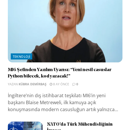
TEKNOLOJI
MI6 Şefinden Yazılım Uyarısı: “Yeni nesil casuslar
Python bilecek, kod yazacak!”
YAZAN
KÜBRA DEMIRBAŞ
8 AY ÖNCE
0
İngiltere’nin dış istihbarat teşkilatı MI6’in yeni
başkanı Blaise Metreweli, ilk kamuya açık
konuşmasında modern casusluğun artık yalnızca...
NATO’da Türk Mühendisliğinin