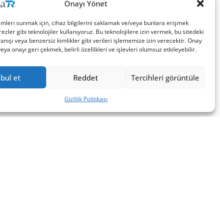
Onayı Yönet
imleri sunmak için, cihaz bilgilerini saklamak ve/veya bunlara erişmek
ezler gibi teknolojiler kullanıyoruz. Bu teknolojilere izin vermek, bu sitedeki
nışı veya benzersiz kimlikler gibi verileri işlememize izin verecektir. Onay
a onayı geri çekmek, belirli özellikleri ve işlevleri olumsuz etkileyebilir.
bul et
Reddet
Tercihleri görüntüle
Gizlilik Politikası