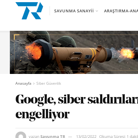
SAVUNMA SANAYII
ARAŞTIRMA-ANA
Anasayfa
Siber Güvenlik
Google, siber saldırılar
engelliyor
yazan
Savunma TR
13/02/2022
Okuma Süresi: 1 dak