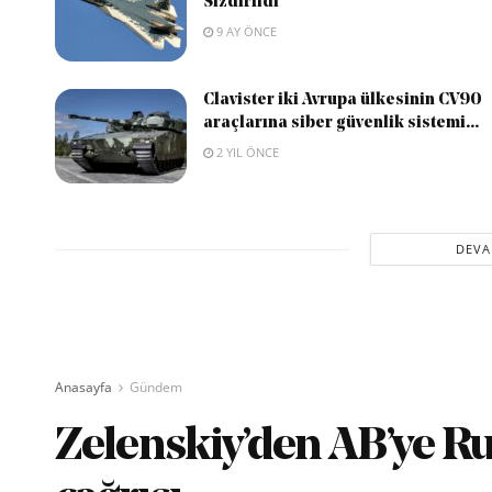
Sızdırıldı
9 AY ÖNCE
Clavister iki Avrupa ülkesinin CV90
araçlarına siber güvenlik sistemi...
2 YIL ÖNCE
DEVA
Anasayfa
Gündem
Zelenskiy’den AB’ye Rus