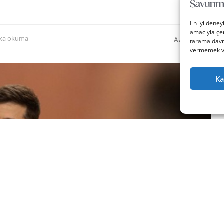
En iyi deney
amacıyla çer
0
A
ika okuma
A
tarama davra
vermemek vey
Ka