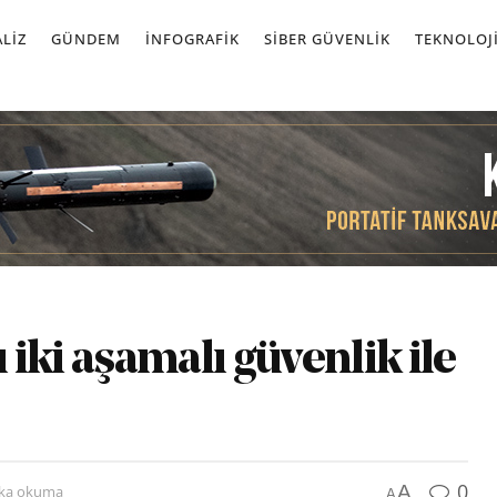
LIZ
GÜNDEM
İNFOGRAFIK
SIBER GÜVENLIK
TEKNOLOJ
ı iki aşamalı güvenlik ile
0
A
ika okuma
A