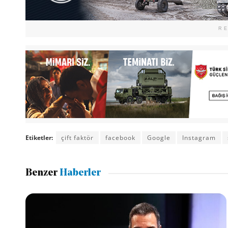
R
Etiketler:
çift faktör
facebook
Google
Instagram
Benzer
Haberler