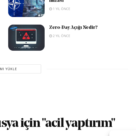
İmzası
1 YIL ÖNCE
Zero-Day Açığı Nedir?
2 YIL ÖNCE
MI YÜKLE
ya için "acil yaptırım"