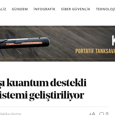
LIZ
GÜNDEM
İNFOGRAFIK
SIBER GÜVENLIK
TEKNOLOJ
ı kuantum destekli
temi geliştiriliyor
0
A
 dakika okuma
A