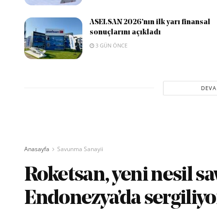
ASELSAN 2026’nın ilk yarı finansal
sonuçlarını açıkladı
3 GÜN ÖNCE
DEVA
Anasayfa
Savunma Sanayii
Roketsan, yeni nesil s
Endonezya’da sergiliyo