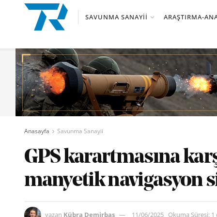
SAVUNMA SANAYII
ARAŞTIRMA-ANA
Anasayfa
Savunma Sanayii
GPS karartmasına karş
manyetik navigasyon sis
yazan
Kübra Demirbaş
11/06/2025
Okuma Süresi: 1