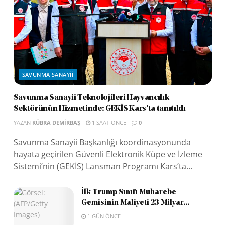
SAVUNMA SANAYII
Savunma Sanayii Teknolojileri Hayvancılık
Sektörünün Hizmetinde: GEKİS Kars’ta tanıtıldı
YAZAN
KÜBRA DEMIRBAŞ
1 SAAT ÖNCE
0
Savunma Sanayii Başkanlığı koordinasyonunda
hayata geçirilen Güvenli Elektronik Küpe ve İzleme
Sistemi’nin (GEKİS) Lansman Programı Kars’ta...
İlk Trump Sınıfı Muharebe
Gemisinin Maliyeti 23 Milyar...
1 GÜN ÖNCE