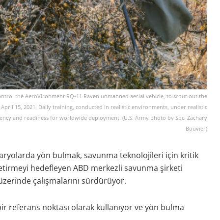
control the AeroVironment RQ-11 Raven unmanned aerial vehicle, to scout out the
ril 15, 2021. Daily training, conducted in realistic environments, under realistic
iciency and readiness for worldwide deployment. (U.S. Army photo by Spc. Zachary
Bouvier)
naryolarda yön bulmak, savunma teknolojileri için kritik
etirmeyi hedefleyen ABD merkezli savunma şirketi
 üzerinde çalışmalarını sürdürüyor.
bir referans noktası olarak kullanıyor ve yön bulma