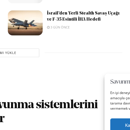
İsrail’den Yerli Stealth Savaş Uçağı
ve F-35 Esintili İHA Hedefi
3 GÜN ÖNCE
MI YÜKLE
En iyi deney
amacıyla çer
avunma sistemlerini
tarama davra
vermemek vey
r
Ka