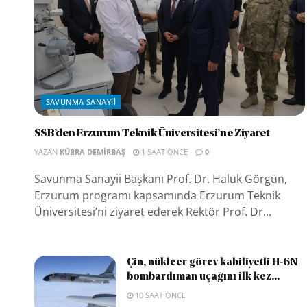
SAVUNMA SANAYII
SSB’den Erzurum Teknik Üniversitesi’ne Ziyaret
YAZAN
KÜBRA DEMIRBAŞ
1 SAAT ÖNCE
0
Savunma Sanayii Başkanı Prof. Dr. Haluk Görgün,
Erzurum programı kapsamında Erzurum Teknik
Üniversitesi’ni ziyaret ederek Rektör Prof. Dr...
Çin, nükleer görev kabiliyetli H-6N
bombardıman uçağını ilk kez...
10 SAAT ÖNCE