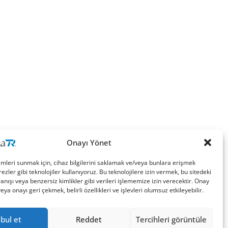
Onayı Yönet
imleri sunmak için, cihaz bilgilerini saklamak ve/veya bunlara erişmek
ezler gibi teknolojiler kullanıyoruz. Bu teknolojilere izin vermek, bu sitedeki
nışı veya benzersiz kimlikler gibi verileri işlememize izin verecektir. Onay
a onayı geri çekmek, belirli özellikleri ve işlevleri olumsuz etkileyebilir.
bul et
Reddet
Tercihleri görüntüle