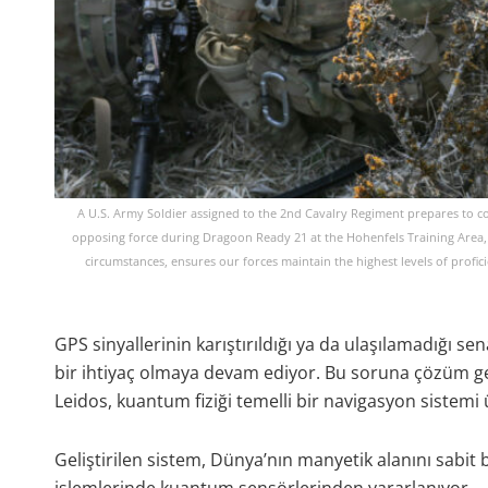
A U.S. Army Soldier assigned to the 2nd Cavalry Regiment prepares to 
opposing force during Dragoon Ready 21 at the Hohenfels Training Area, Ap
circumstances, ensures our forces maintain the highest levels of prof
GPS sinyallerinin karıştırıldığı ya da ulaşılamadığı se
bir ihtiyaç olmaya devam ediyor. Bu soruna çözüm g
Leidos, kuantum fiziği temelli bir navigasyon sistemi
Geliştirilen sistem, Dünya’nın manyetik alanını sabit 
işlemlerinde kuantum sensörlerinden yararlanıyor.