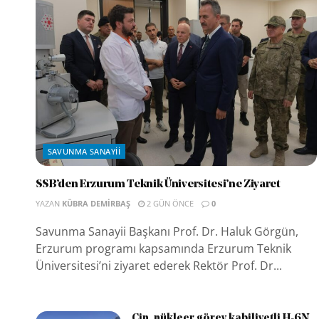
SAVUNMA SANAYII
SSB’den Erzurum Teknik Üniversitesi’ne Ziyaret
YAZAN
KÜBRA DEMIRBAŞ
2 GÜN ÖNCE
0
Savunma Sanayii Başkanı Prof. Dr. Haluk Görgün,
Erzurum programı kapsamında Erzurum Teknik
Üniversitesi’ni ziyaret ederek Rektör Prof. Dr...
Çin, nükleer görev kabiliyetli H-6N