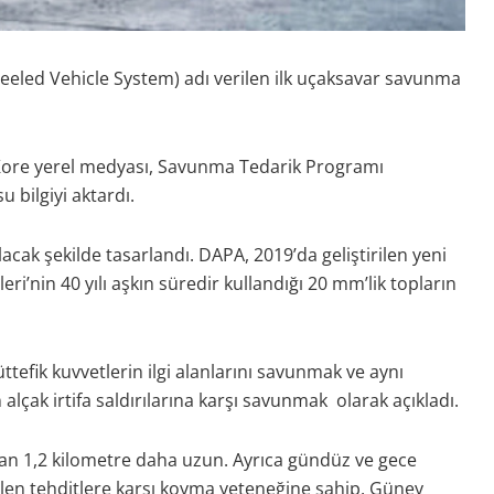
led Vehicle System) adı verilen ilk uçaksavar savunma
Kore yerel medyası, Savunma Tedarik Programı
 bilgiyi aktardı.
ak şekilde tasarlandı. DAPA, 2019’da geliştirilen yeni
eri’nin 40 yılı aşkın süredir kullandığı 20 mm’lik topların
efik kuvvetlerin ilgi alanlarını savunmak ve aynı
alçak irtifa saldırılarına karşı savunmak olarak açıkladı.
rdan 1,2 kilometre daha uzun. Ayrıca gündüz ve gece
elen tehditlere karşı koyma yeteneğine sahip. Güney