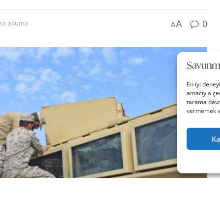
0
A
ika okuma
A
En iyi deney
amacıyla çer
tarama davra
vermemek vey
Ka