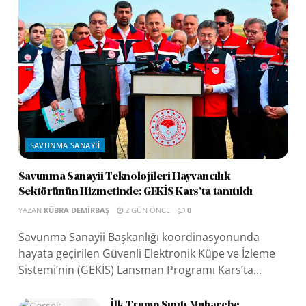
SAVUNMA SANAYII
Savunma Sanayii Teknolojileri Hayvancılık
Sektörünün Hizmetinde: GEKİS Kars’ta tanıtıldı
YAZAN
KÜBRA DEMIRBAŞ
2 GÜN ÖNCE
0
Savunma Sanayii Başkanlığı koordinasyonunda
hayata geçirilen Güvenli Elektronik Küpe ve İzleme
Sistemi’nin (GEKİS) Lansman Programı Kars’ta...
İlk Trump Sınıfı Muharebe