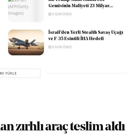
Gemisinin Maliyeti 23 Milyar...
3 GÜN ÖNCE
İsrail’den Yerli Stealth Savaş Uçağı
ve F-35 Esintili İHA Hedefi
5 GÜN ÖNCE
MI YÜKLE
n zırhlı araç teslim aldı