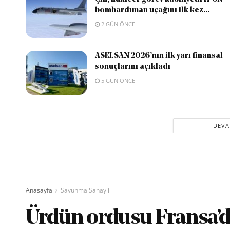
bombardıman uçağını ilk kez...
2 GÜN ÖNCE
ASELSAN 2026’nın ilk yarı finansal
sonuçlarını açıkladı
5 GÜN ÖNCE
DEVA
Anasayfa
Savunma Sanayii
Ürdün ordusu Fransa’da