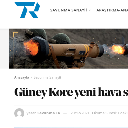
SAVUNMA SANAYII
ARAŞTIRMA-ANA
Anasayfa
Savunma Sanayii
Güney Kore yeni hava 
yazan
Savunma TR
20/12/2021
Okuma Süresi: 1 dak