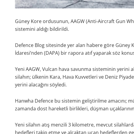
Güney Kore ordusunun, AAGW (Anti-Aircraft Gun Whee
sistemini aldığı bildirildi.
Defence Blog sitesinde yer alan habere göre Güney 
İdaresi’nden (DAPA) bir rapora atıf yaparak söz konusu
Yeni AAGW, Vulcan hava savunma sisteminin yerini alac
silahın; ülkenin Kara, Hava Kuvvetleri ve Deniz Piyadel
yerini alacağını söyledi.
Hanwha Defence bu sistemin geliştirilme amacını; mütt
zamanda dost hareketli birlikleri, düşman uçaklarının 
Yeni silahın atış menzili 3 kilometre, mevcut silahla
hedefleri takip etme ve alçaktan uçan hedeflerden g