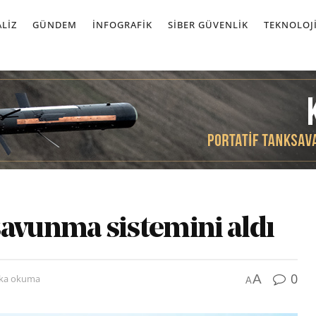
LIZ
GÜNDEM
İNFOGRAFIK
SIBER GÜVENLIK
TEKNOLOJ
savunma sistemini aldı
0
A
ika okuma
A