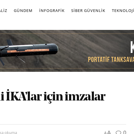
LIZ
GÜNDEM
İNFOGRAFIK
SIBER GÜVENLIK
TEKNOLOJ
 İKA’lar için imzalar
0
A
ika okuma
A