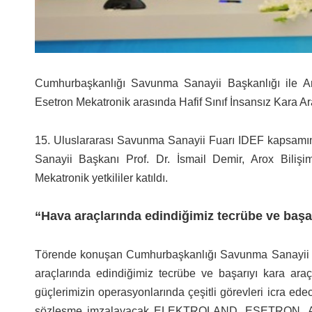
Cumhurbaşkanlığı Savunma Sanayii Başkanlığı ile Ar
Esetron Mekatronik arasında Hafif Sınıf İnsansız Kara Araç
15. Uluslararası Savunma Sanayii Fuarı IDEF kapsam
Sanayii Başkanı Prof. Dr. İsmail Demir, Arox Biliş
Mekatronik yetkililer katıldı.
“Hava araçlarında edindiğimiz tecrübe ve başar
Törende konuşan Cumhurbaşkanlığı Savunma Sanayii Baş
araçlarında edindiğimiz tecrübe ve başarıyı kara ar
güçlerimizin operasyonlarında çeşitli görevleri icra edec
sözleşme imzalayacak ELEKTROLAND, ESETRON, AROX f