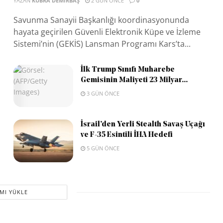
YAZAN
KÜBRA DEMIRBAŞ
2 GÜN ÖNCE
0
Savunma Sanayii Başkanlığı koordinasyonunda
hayata geçirilen Güvenli Elektronik Küpe ve İzleme
Sistemi’nin (GEKİS) Lansman Programı Kars’ta...
İlk Trump Sınıfı Muharebe
Gemisinin Maliyeti 23 Milyar...
3 GÜN ÖNCE
İsrail’den Yerli Stealth Savaş Uçağı
ve F-35 Esintili İHA Hedefi
5 GÜN ÖNCE
MI YÜKLE