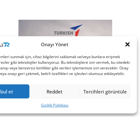
Onayı Yönet
imleri sunmak için, cihaz bilgilerini saklamak ve/veya bunlara erişmek
ezler gibi teknolojiler kullanıyoruz. Bu teknolojilere izin vermek, bu sitedeki
nışı veya benzersiz kimlikler gibi verileri işlememize izin verecektir. Onay
a onayı geri çekmek, belirli özellikleri ve işlevleri olumsuz etkileyebilir.
bul et
Reddet
Tercihleri görüntüle
Gizlilik Politikası