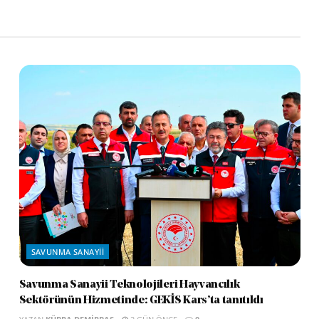
SAVUNMA SANAYII
Savunma Sanayii Teknolojileri Hayvancılık
Sektörünün Hizmetinde: GEKİS Kars’ta tanıtıldı