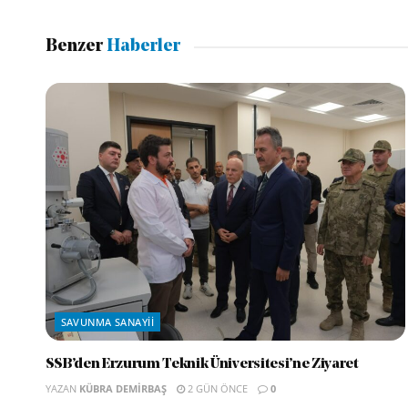
Benzer
Haberler
SAVUNMA SANAYII
SSB’den Erzurum Teknik Üniversitesi’ne Ziyaret
YAZAN
KÜBRA DEMIRBAŞ
2 GÜN ÖNCE
0