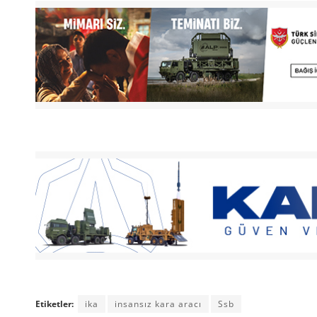
Etiketler:
ika
insansız kara aracı
Ssb