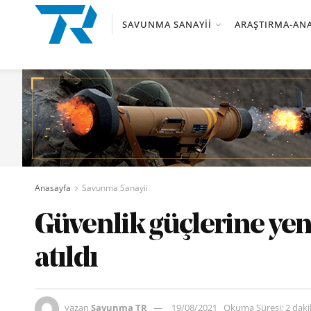
SAVUNMA SANAYII
ARAŞTIRMA-ANA
Anasayfa
Savunma Sanayii
Güvenlik güçlerine yeni
atıldı
yazan
Savunma TR
19/08/2021
Okuma Süresi: 2 dak