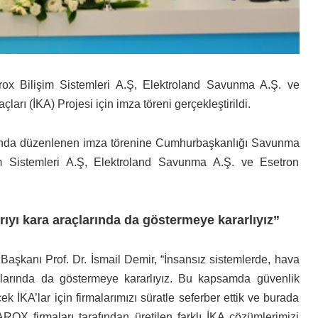
ox Bilişim Sistemleri A.Ş, Elektroland Savunma A.Ş. ve
ları (İKA) Projesi için imza töreni gerçekleştirildi.
ında düzenlenen imza törenine Cumhurbaşkanlığı Savunma
im Sistemleri A.Ş, Elektroland Savunma A.Ş. ve Esetron
ıyı kara araçlarında da göstermeye kararlıyız”
kanı Prof. Dr. İsmail Demir, “İnsansız sistemlerde, hava
açlarında da göstermeye kararlıyız. Bu kapsamda güvenlik
ek İKA’lar için firmalarımızı süratle seferber ettik ve burada
irmaları tarafından üretilen farklı İKA çözümlerimizi