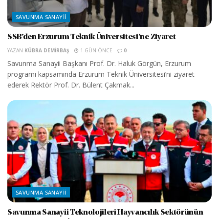
SAVUNMA SANAYII
SSB’den Erzurum Teknik Üniversitesi’ne Ziyaret
YAZAN
KÜBRA DEMIRBAŞ
1 GÜN ÖNCE
0
Savunma Sanayii Başkanı Prof. Dr. Haluk Görgün, Erzurum
programı kapsamında Erzurum Teknik Üniversitesi’ni ziyaret
ederek Rektör Prof. Dr. Bülent Çakmak...
SAVUNMA SANAYII
Savunma Sanayii Teknolojileri Hayvancılık Sektörünün