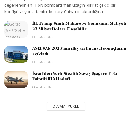
değerlendirilen H-6N bombardıman uçağını dikkat çekici bir
konfigürasyonla tanıttı. Military China’nın aktardığına...
İlk Trump Sınıfı Muharebe Gemisinin Maliyeti
23 Milyar Dolara Ulaşabilir
3 GÜN ÖNCE
ASELSAN 2026’nın ilk yarı finansal sonuçlarını
açıkladı
4 GÜN ÖNCE
İsrail’den Yerli Stealth Savaş Uçağı ve F-35
Esintili İHA Hedefi
4 GÜN ÖNCE
DEVAMI YÜKLE