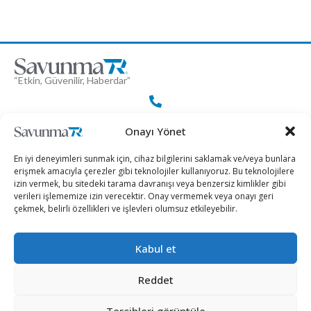
“Etkin, Güvenilir, Haberdar”
+90 530 308 17 96
Onayı Yönet
En iyi deneyimleri sunmak için, cihaz bilgilerini saklamak ve/veya bunlara
erişmek amacıyla çerezler gibi teknolojiler kullanıyoruz. Bu teknolojilere
iletisim@savunmatr.com
izin vermek, bu sitedeki tarama davranışı veya benzersiz kimlikler gibi
verileri işlememize izin verecektir. Onay vermemek veya onayı geri
çekmek, belirli özellikleri ve işlevleri olumsuz etkileyebilir.
2026 © Savunma TR. Tüm Hakları Saklıdır.
Kabul et
Savunma Sanayii
Kategoriler
SavunmaTR
Reddet
Hava Platformları
Siber Güvenlik
Hakkımızda
Kara Platformları
Teknoloji
Kariyer
Tercihleri görüntüle