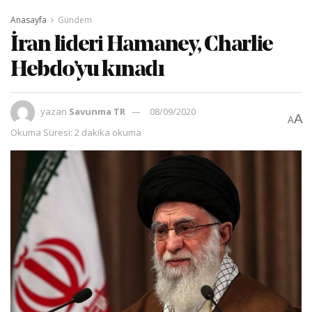
Anasayfa
Gündem
İran lideri Hamaney, Charlie
Hebdo’yu kınadı
yazan
Savunma TR
08/09/2020
A
A
Okuma Süresi: 2 dakika okuma