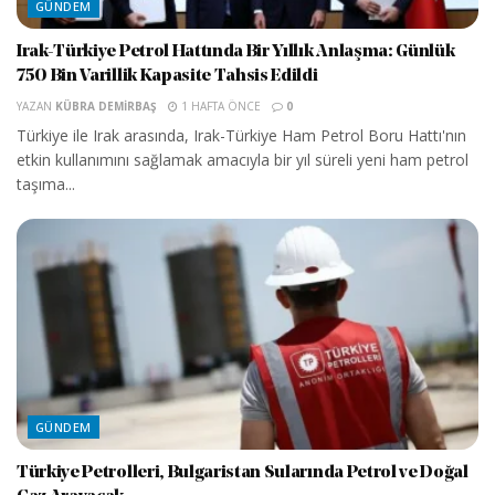
GÜNDEM
Irak-Türkiye Petrol Hattında Bir Yıllık Anlaşma: Günlük
750 Bin Varillik Kapasite Tahsis Edildi
YAZAN
KÜBRA DEMIRBAŞ
1 HAFTA ÖNCE
0
Türkiye ile Irak arasında, Irak-Türkiye Ham Petrol Boru Hattı'nın
etkin kullanımını sağlamak amacıyla bir yıl süreli yeni ham petrol
taşıma...
GÜNDEM
Türkiye Petrolleri, Bulgaristan Sularında Petrol ve Doğal