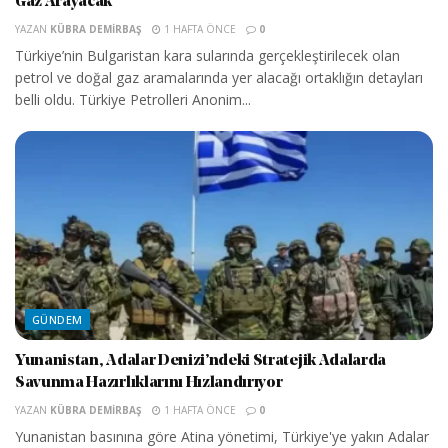
Gaz Arayacak
YAZAN
KÜBRA DEMIRBAŞ
1 HAFTA ÖNCE
0
Türkiye’nin Bulgaristan kara sularında gerçekleştirilecek olan
petrol ve doğal gaz aramalarında yer alacağı ortaklığın detayları
belli oldu. Türkiye Petrolleri Anonim...
GÜNDEM
Yunanistan, Adalar Denizi’ndeki Stratejik Adalarda
Savunma Hazırlıklarını Hızlandırıyor
YAZAN
KÜBRA DEMIRBAŞ
1 HAFTA ÖNCE
0
Yunanistan basınına göre Atina yönetimi, Türkiye'ye yakın Adalar