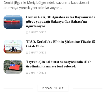
Denizi (Ege) ile Meriç bölgesindeki savunma kapasitesini
artırmaya yönelik yeni adımlar atıyor....
Osman Gazi, 30 Ağustos Zafer Bayramı’nda
görev yapacağı Sakarya Gaz Sahası’na
uğurlanıyor
1 HAFTA ÖNCE
TPAO, Kerkük’te BP’nin Şirketine Yüzde 15
Ortak Oldu
2 HAFTA ÖNCE
Tayvan, Çin saldırısı senaryosunda silah
üretimini taşımayı test edecek
2 HAFTA ÖNCE
DEVAMI YÜKLE