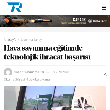
Anasayfa
Savunma Sanayii
Hava savunma eğitimde
teknolojik ihracat başarısı
yazan
Savunma TR
08/09/2020
A
A
Okuma Süresi: 4 dakika okuma