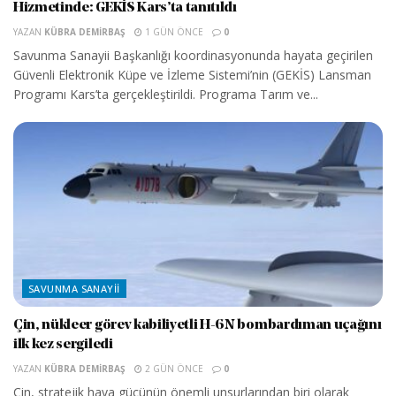
Hizmetinde: GEKİS Kars’ta tanıtıldı
YAZAN
KÜBRA DEMIRBAŞ
1 GÜN ÖNCE
0
Savunma Sanayii Başkanlığı koordinasyonunda hayata geçirilen
Güvenli Elektronik Küpe ve İzleme Sistemi’nin (GEKİS) Lansman
Programı Kars’ta gerçekleştirildi. Programa Tarım ve...
SAVUNMA SANAYII
Çin, nükleer görev kabiliyetli H-6N bombardıman uçağını
ilk kez sergiledi
YAZAN
KÜBRA DEMIRBAŞ
2 GÜN ÖNCE
0
Çin, stratejik hava gücünün önemli unsurlarından biri olarak