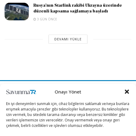
Rusya’nın Starlink rakibi Ukrayna üzerinde
düzenli kapsama sağlamaya başladı
3 GÜN ÖNCE
DEVAMI YÜKLE
Onayı Yönet
“Etkin, Güvenilir, Haberdar”
En iyi deneyimleri sunmak için, cihaz bilgilerini saklamak ve/veya bunlara
erişmek amacıyla çerezler gibi teknolojiler kullanıyoruz. Bu teknolojilere
izin vermek, bu sitedeki tarama davranışı veya benzersiz kimlikler gibi
+90 530 308 17 96
verileri işlememize izin verecektir. Onay vermemek veya onayı geri
çekmek, belirli özellikleri ve işlevleri olumsuz etkileyebilir.