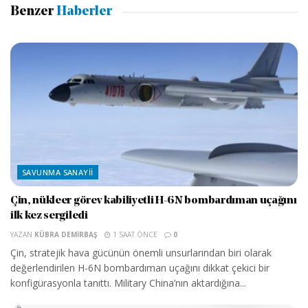
Benzer
Haberler
SAVUNMA SANAYII
Çin, nükleer görev kabiliyetli H-6N bombardıman uçağını
ilk kez sergiledi
YAZAN
KÜBRA DEMIRBAŞ
1 SAAT ÖNCE
0
Çin, stratejik hava gücünün önemli unsurlarından biri olarak
değerlendirilen H-6N bombardıman uçağını dikkat çekici bir
konfigürasyonla tanıttı. Military China’nın aktardığına...