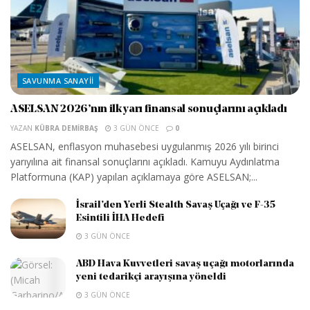
SAVUNMA SANAYII
ASELSAN 2026’nın ilk yarı finansal sonuçlarını açıkladı
YAZAN
KÜBRA DEMIRBAŞ
3 GÜN ÖNCE
0
ASELSAN, enflasyon muhasebesi uygulanmış 2026 yılı birinci
yarıyılına ait finansal sonuçlarını açıkladı. Kamuyu Aydınlatma
Platformuna (KAP) yapılan açıklamaya göre ASELSAN;...
İsrail’den Yerli Stealth Savaş Uçağı ve F-35
Esintili İHA Hedefi
3 GÜN ÖNCE
ABD Hava Kuvvetleri savaş uçağı motorlarında
yeni tedarikçi arayışına yöneldi
3 GÜN ÖNCE