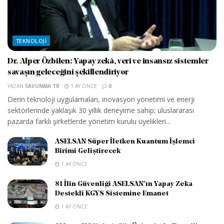
TEKNOLOJI
Dr. Alper Özbilen: Yapay zekâ, veri ve insansız sistemler
savaşın geleceğini şekillendiriyor
YAZAN
SAVUNMA TR
1 AY ÖNCE
0
Derin teknoloji uygulamaları, inovasyon yönetimi ve enerji
sektörlerinde yaklaşık 30 yıllık deneyime sahip; uluslararası
pazarda farklı şirketlerde yönetim kurulu üyelikleri...
ASELSAN Süper İletken Kuantum İşlemci
Birimi Geliştirecek
1 AY ÖNCE
81 İlin Güvenliği ASELSAN’ın Yapay Zeka
Destekli KGYS Sistemine Emanet
1 AY ÖNCE