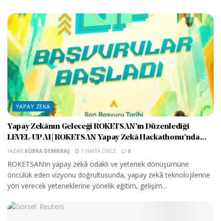
YAPAY ZEKA
Yapay Zekânın Geleceği ROKETSAN’ın Düzenlediği
LEVEL-UP AI | ROKETSAN Yapay Zekâ Hackathonu’nda...
YAZAN
KÜBRA DEMIRBAŞ
1 HAFTA ÖNCE
0
ROKETSAN’ın yapay zekâ odaklı ve yetenek dönüşümüne
öncülük eden vizyonu doğrultusunda, yapay zekâ teknolojilerine
yön verecek yeteneklerine yönelik eğitim, gelişim...