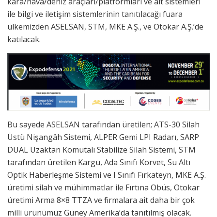
kara/hava/deniz araçları/platformları ve alt sistemleri
ile bilgi ve iletişim sistemlerinin tanıtılacağı fuara
ülkemizden ASELSAN, STM, MKE A.Ş., ve Otokar A.Ş.’de
katılacak.
Bu sayede ASELSAN tarafından üretilen; ATS-30 Silah
Üstü Nişangâh Sistemi, ALPER Gemi LPI Radarı, SARP
DUAL Uzaktan Komutalı Stabilize Silah Sistemi, STM
tarafından üretilen Kargu, Ada Sınıfı Korvet, Su Altı
Optik Haberleşme Sistemi ve I Sınıfı Fırkateyn, MKE A.Ş.
üretimi silah ve mühimmatlar ile Fırtına Obüs, Otokar
üretimi Arma 8×8 TTZA ve firmalara ait daha bir çok
milli ürünümüz Güney Amerika’da tanıtılmış olacak.