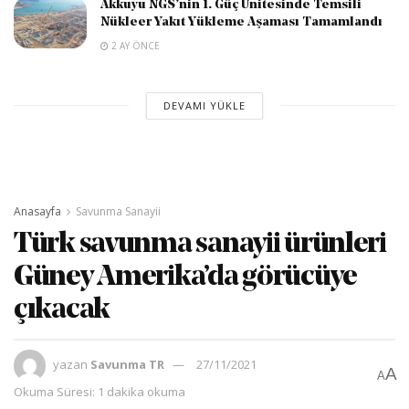
Akkuyu NGS’nin 1. Güç Ünitesinde Temsili
Nükleer Yakıt Yükleme Aşaması Tamamlandı
2 AY ÖNCE
DEVAMI YÜKLE
Anasayfa
Savunma Sanayii
Türk savunma sanayii ürünleri
Güney Amerika’da görücüye
çıkacak
yazan
Savunma TR
27/11/2021
A
A
Okuma Süresi: 1 dakika okuma