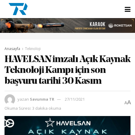
Anasayfa
Teknoloji
HAVELSAN imzalı Açık Kaynak
Teknoloji Kampı için son
başvuru tarihi 30 Kasım
yazan
Savunma TR
27/11/2021
A
A
Okuma Süresi: 3 dakika okuma