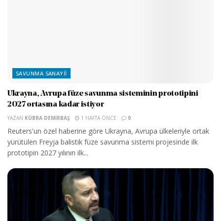
SAVUNMA SANAYII
Ukrayna, Avrupa füze savunma sisteminin prototipini
2027 ortasına kadar istiyor
YAZAN
KÜBRA DEMIRBAŞ
1 HAFTA ÖNCE
0
Reuters'un özel haberine göre Ukrayna, Avrupa ülkeleriyle ortak
yürütülen Freyja balistik füze savunma sistemi projesinde ilk
prototipin 2027 yılının ilk...