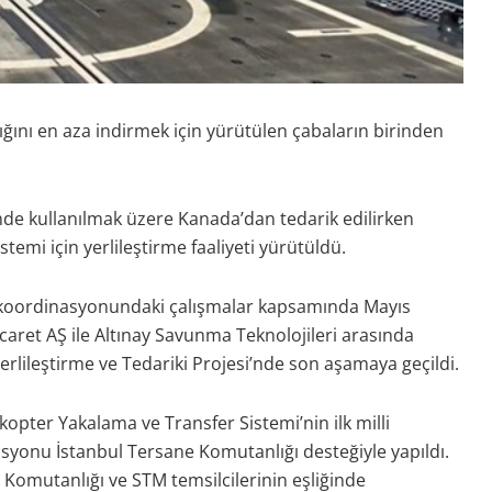
ığını en aza indirmek için yürütülen çabaların birinden
nde kullanılmak üzere Kanada’dan tedarik edilirken
temi için yerlileştirme faaliyeti yürütüldü.
 koordinasyonundaki çalışmalar kapsamında Mayıs
aret AŞ ile Altınay Savunma Teknolojileri arasında
rlileştirme ve Tedariki Projesi’nde son aşamaya geçildi.
kopter Yakalama ve Transfer Sistemi’nin ilk milli
syonu İstanbul Tersane Komutanlığı desteğiyle yapıldı.
i Komutanlığı ve STM temsilcilerinin eşliğinde