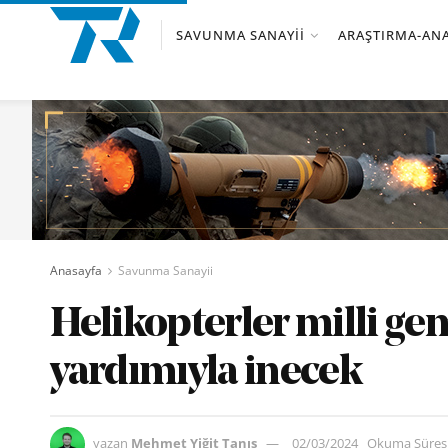
SAVUNMA SANAYII
ARAŞTIRMA-ANA
Anasayfa
Savunma Sanayii
Helikopterler milli gem
yardımıyla inecek
yazan
Mehmet Yiğit Tanış
02/03/2024
Okuma Süresi