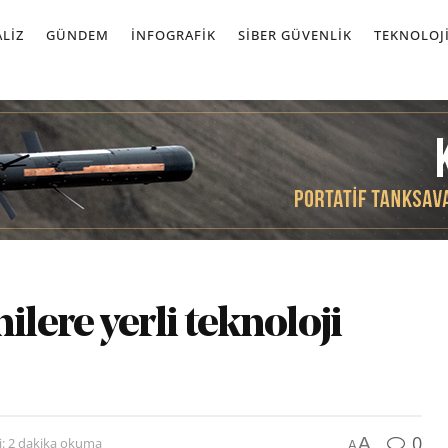
LIZ
GÜNDEM
İNFOGRAFIK
SIBER GÜVENLIK
TEKNOLOJ
ilere yerli teknoloji
0
A
: 2 dakika okuma
A