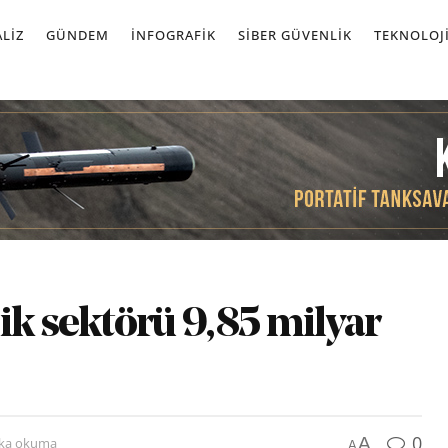
LIZ
GÜNDEM
İNFOGRAFIK
SIBER GÜVENLIK
TEKNOLOJ
ik sektörü 9,85 milyar
0
A
ika okuma
A