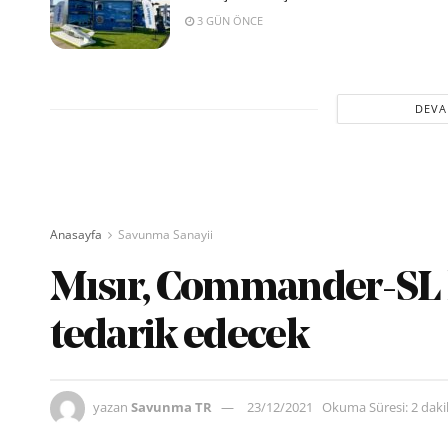
3 GÜN ÖNCE
DEVA
Anasayfa
Savunma Sanayii
Mısır, Commander-SL 
tedarik edecek
yazan
Savunma TR
23/12/2021
Okuma Süresi: 2 dak