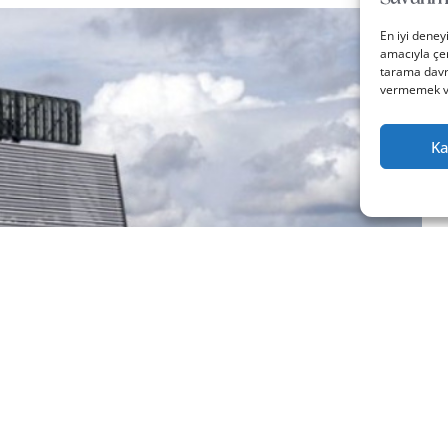
En iyi deney
amacıyla çer
tarama davra
vermemek vey
Ka