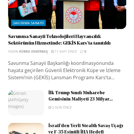
SAVUNMA SANAYII
Savunma Sanayii Teknolojileri Hayvancılık
Sektörünün Hizmetinde: GEKİS Kars’ta tanıtıldı
YAZAN
KÜBRA DEMIRBAŞ
11 SAAT ÖNCE
0
Savunma Sanayii Başkanlığı koordinasyonunda
hayata geçirilen Güvenli Elektronik Küpe ve İzleme
Sistemi’nin (GEKİS) Lansman Programı Kars’ta...
İlk Trump Sınıfı Muharebe
Gemisinin Maliyeti 23 Milyar...
2 GÜN ÖNCE
İsrail’den Yerli Stealth Savaş Uçağı
ve F-35 Esintili İHA Hedefi