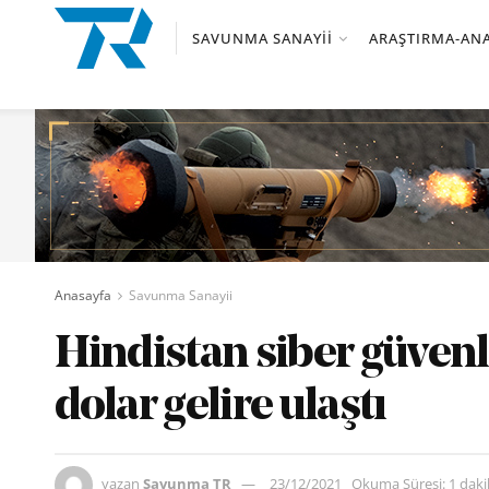
SAVUNMA SANAYII
ARAŞTIRMA-ANA
Anasayfa
Savunma Sanayii
Hindistan siber güvenl
dolar gelire ulaştı
yazan
Savunma TR
23/12/2021
Okuma Süresi: 1 dak