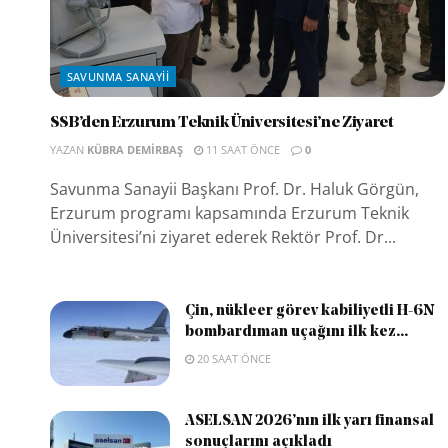
SAVUNMA SANAYII
SSB’den Erzurum Teknik Üniversitesi’ne Ziyaret
YAZAN
KÜBRA DEMIRBAŞ
11 SAAT ÖNCE
0
Savunma Sanayii Başkanı Prof. Dr. Haluk Görgün,
Erzurum programı kapsamında Erzurum Teknik
Üniversitesi’ni ziyaret ederek Rektör Prof. Dr...
Çin, nükleer görev kabiliyetli H-6N
bombardıman uçağını ilk kez...
20 SAAT ÖNCE
ASELSAN 2026’nın ilk yarı finansal
sonuçlarını açıkladı