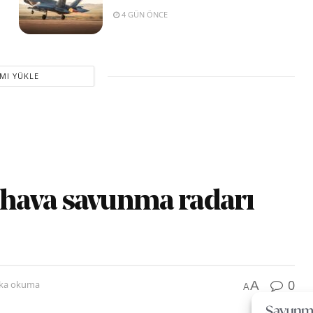
4 GÜN ÖNCE
MI YÜKLE
hava savunma radarı
0
A
ika okuma
A