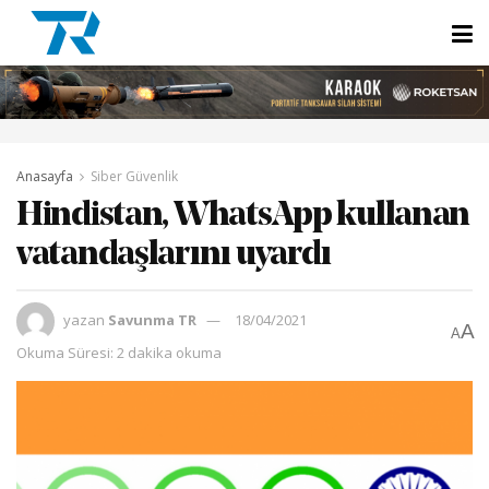
Anasayfa
Siber Güvenlik
Hindistan, WhatsApp kullanan
vatandaşlarını uyardı
yazan
Savunma TR
18/04/2021
A
A
Okuma Süresi: 2 dakika okuma