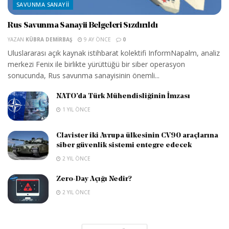
SAVUNMA SANAYII
Rus Savunma Sanayii Belgeleri Sızdırıldı
YAZAN
KÜBRA DEMIRBAŞ
9 AY ÖNCE
0
Uluslararası açık kaynak istihbarat kolektifi InformNapalm, analiz
merkezi Fenix ile birlikte yürüttüğü bir siber operasyon
sonucunda, Rus savunma sanayisinin önemli...
NATO’da Türk Mühendisliğinin İmzası
1 YIL ÖNCE
Clavister iki Avrupa ülkesinin CV90 araçlarına
siber güvenlik sistemi entegre edecek
2 YIL ÖNCE
Zero-Day Açığı Nedir?
2 YIL ÖNCE