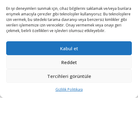
En iyi deneyimleri sunmak için, cihaz bilgilerini saklamak ve/veya bunlara
erişmek amacıyla çerezler gibi teknolojiler kullanıyoruz. Bu teknolojilere
izin vermek, bu sitedeki tarama davranışı veya benzersiz kimlikler gibi
verileri işlememize izin verecektir. Onay vermemek veya onayı geri
çekmek, belirli özellikleri ve işlevleri olumsuz etkileyebilir.
Kabul et
Kudüs İslami Vakıflar İdaresinden yapılan yazılı
açıklamada, İsrail polisi korumasındaki 108 fanatik
Reddet
Yahudi’nin Mescid-i Aksa’ya baskın düzenlediği belirtildi.
Tercihleri görüntüle
Açıklamada, İsrail polisi korumasındaki Yahudi grubun,
Harem-i Şerif’in avlularında dolaştıktan sonra kutsal
Gizlilik Politikası
mabetten ayrıldığı kaydedildi. Fanatik Yahudilerin
öğleden sonra da Mescid-i Aksa’ya girişlerini
sürdürmeleri bekleniyor.
Fanatik Yahudilerin Harem-i Şerif’e düzenlediği bu tür
baskınlar bölgede gerginliğin tırmanmasına neden