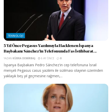
TEKNOLOJI
5 Yıl Önce Pegasus Yazılımıyla Hacklenen İspanya
Başbakanı Sánchez’in Telefonunda Fas İstihbarat...
YAZAN
KÜBRA DEMIRBAŞ
6 AY ÖNCE
0
İspanya Başbakanı Pedro Sánchez'in cep telefonuna İsrail
menşeli Pegasus casus yazılımı ile sızılması olayının üzerinden
yaklaşık beş yıl geçmesine rağmen,...