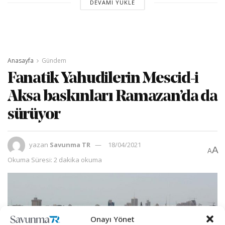
DEVAMI YÜKLE
Anasayfa
Gündem
Fanatik Yahudilerin Mescid-i
Aksa baskınları Ramazan’da da
sürüyor
yazan
Savunma TR
18/04/2021
A
A
Okuma Süresi: 2 dakika okuma
Onayı Yönet