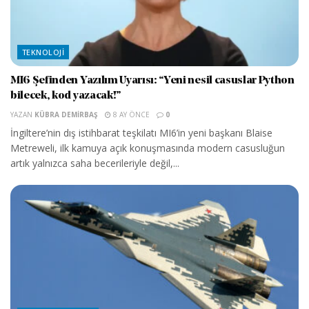
TEKNOLOJI
MI6 Şefinden Yazılım Uyarısı: “Yeni nesil casuslar Python
bilecek, kod yazacak!”
YAZAN
KÜBRA DEMIRBAŞ
8 AY ÖNCE
0
İngiltere’nin dış istihbarat teşkilatı MI6’in yeni başkanı Blaise
Metreweli, ilk kamuya açık konuşmasında modern casusluğun
artık yalnızca saha becerileriyle değil,...