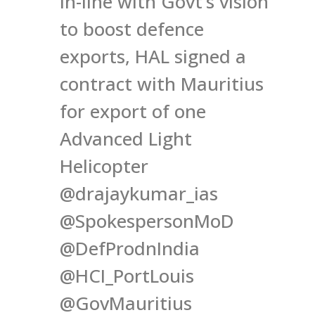
In-line with Govt’s vision
to boost defence
exports, HAL signed a
contract with Mauritius
for export of one
Advanced Light
Helicopter
@drajaykumar_ias
@SpokespersonMoD
@DefProdnIndia
@HCI_PortLouis
@GovMauritius