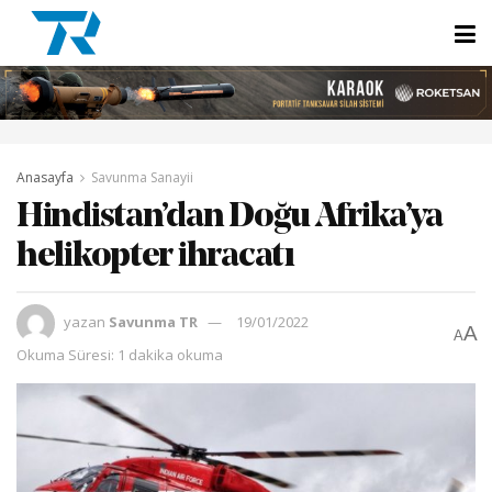
Anasayfa
Savunma Sanayii
Hindistan’dan Doğu Afrika’ya
helikopter ihracatı
yazan
Savunma TR
19/01/2022
A
A
Okuma Süresi: 1 dakika okuma