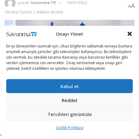
yazan
Savunma TR
19/01/2022
A
A
Okuma Süresi: 2 dakika okuma
Onayı Yönet
En iyi deneyimleri sunmak için, cihaz bilgilerini saklamak ve/veya bunlara
erişmek amacıyla çerezler gibi teknolojiler kullanıyoruz. Bu teknolojilere
izin vermek, bu sitedeki tarama davranışı veya benzersiz kimlikler gibi
verileri işlememize izin verecektir. Onay vermemek veya onayı geri
çekmek, belirli özellikleri ve işlevleri olumsuz etkileyebilir.
Kabul et
Reddet
Türk oyun şirketleri dünya pazarında her geçen gün
büyümeye devam ediyor.
Tercihleri görüntüle
2021 yılında Türkiye’nin ilk Turcorn’larından
Gizlilik Politikası
olan Dream Games şirketi, 255 milyon dolarlık yeni bir
yatırım daha alarak 2,75 milyar dolar değerlemeye