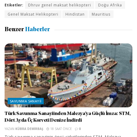
Etiketler:
Dhruv genel maksat helikopteri
Doğu Afrika
Genel Maksat Helikopteri
Hindistan
Mauritius
Benzer
Haberler
SAVUNMA SANAYII
Türk Savunma Sanayiinden Malezya’ya Güçlü İmza: STM,
Dört Ayda Üç Korveti Denize İndirdi
YAZAN
KÜBRA DEMIRBAŞ
18 SAAT ÖNCE
0
Türk savunma sanayiinin öncü şirketlerinden STM, Malezya