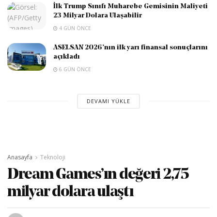
İlk Trump Sınıfı Muharebe Gemisinin Maliyeti
23 Milyar Dolara Ulaşabilir
4 GÜN ÖNCE
ASELSAN 2026’nın ilk yarı finansal sonuçlarını
açıkladı
6 GÜN ÖNCE
DEVAMI YÜKLE
Anasayfa
Teknoloji
Dream Games’ın değeri 2,75
milyar dolara ulaştı