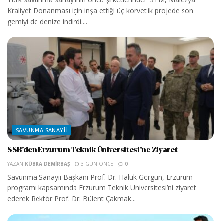
Kraliyet Donanması için inşa ettiği üç korvetlik projede son
gemiyi de denize indirdi....
SAVUNMA SANAYII
SSB’den Erzurum Teknik Üniversitesi’ne Ziyaret
YAZAN
KÜBRA DEMIRBAŞ
3 GÜN ÖNCE
0
Savunma Sanayii Başkanı Prof. Dr. Haluk Görgün, Erzurum
programı kapsamında Erzurum Teknik Üniversitesi’ni ziyaret
ederek Rektör Prof. Dr. Bülent Çakmak...