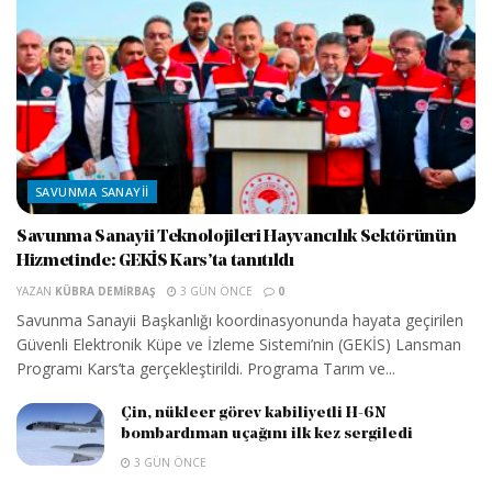
SAVUNMA SANAYII
Savunma Sanayii Teknolojileri Hayvancılık Sektörünün
Hizmetinde: GEKİS Kars’ta tanıtıldı
YAZAN
KÜBRA DEMIRBAŞ
3 GÜN ÖNCE
0
Savunma Sanayii Başkanlığı koordinasyonunda hayata geçirilen
Güvenli Elektronik Küpe ve İzleme Sistemi’nin (GEKİS) Lansman
Programı Kars’ta gerçekleştirildi. Programa Tarım ve...
Çin, nükleer görev kabiliyetli H-6N
bombardıman uçağını ilk kez sergiledi
3 GÜN ÖNCE