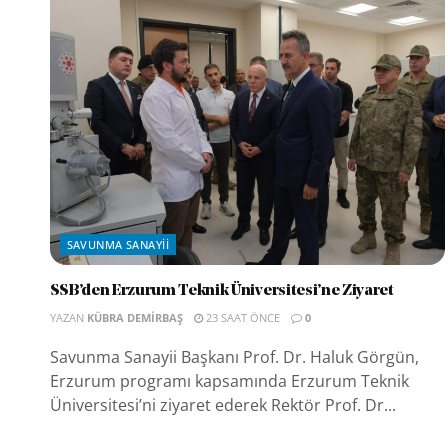
SAVUNMA SANAYII
SSB’den Erzurum Teknik Üniversitesi’ne Ziyaret
YAZAN
KÜBRA DEMIRBAŞ
23 SAAT ÖNCE
0
Savunma Sanayii Başkanı Prof. Dr. Haluk Görgün,
Erzurum programı kapsamında Erzurum Teknik
Üniversitesi’ni ziyaret ederek Rektör Prof. Dr...