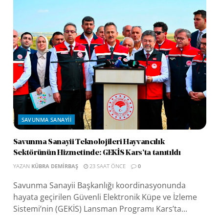
SAVUNMA SANAYII
Savunma Sanayii Teknolojileri Hayvancılık
Sektörünün Hizmetinde: GEKİS Kars’ta tanıtıldı
YAZAN
KÜBRA DEMIRBAŞ
23 SAAT ÖNCE
0
Savunma Sanayii Başkanlığı koordinasyonunda
hayata geçirilen Güvenli Elektronik Küpe ve İzleme
Sistemi’nin (GEKİS) Lansman Programı Kars’ta...