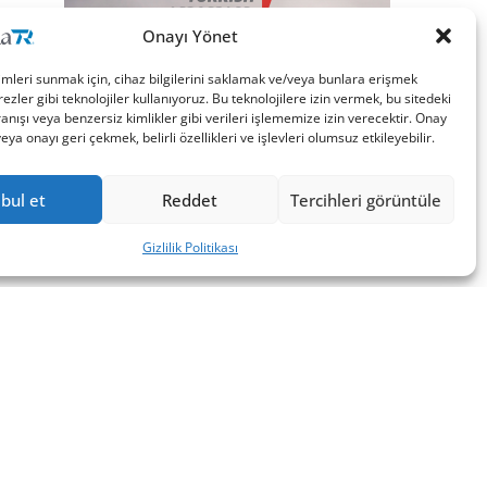
Onayı Yönet
imleri sunmak için, cihaz bilgilerini saklamak ve/veya bunlara erişmek
ezler gibi teknolojiler kullanıyoruz. Bu teknolojilere izin vermek, bu sitedeki
nışı veya benzersiz kimlikler gibi verileri işlememize izin verecektir. Onay
a onayı geri çekmek, belirli özellikleri ve işlevleri olumsuz etkileyebilir.
bul et
Reddet
Tercihleri görüntüle
Gizlilik Politikası