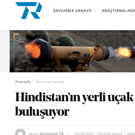
SAVUNMA SANAYII
ARAŞTIRMA-ANA
Anasayfa
Savunma Sanayii
Hindistan’ın yerli uçak
buluşuyor
yazan
Savunma TR
26/06/2021
Okuma Süresi: 1 dak