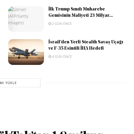
İlk Trump Sınıfı Muharebe
Gemisinin Maliyeti 23 Milyar...
2 GÜN ÖNCE
İsrail’den Yerli Stealth Savaş Uçağı
ve F-35 Esintili İHA Hedefi
4 GÜN ÖNCE
MI YÜKLE