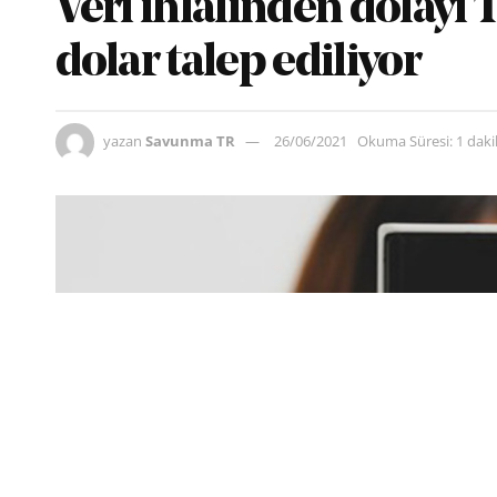
Veri ihlalinden dolayı 
dolar talep ediliyor
yazan
Savunma TR
26/06/2021
Okuma Süresi: 1 dak