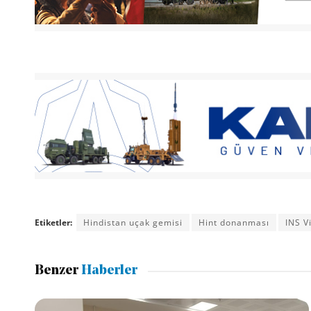
Etiketler:
Hindistan uçak gemisi
Hint donanması
INS V
Benzer
Haberler