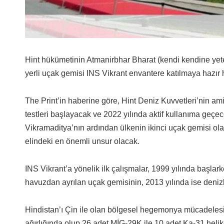
Hint hükümetinin Atmanirbhar Bharat (kendi kendine yeten
yerli uçak gemisi INS Vikrant envantere katılmaya hazır h
The Print’in haberine göre, Hint Deniz Kuvvetleri’nin am
testleri başlayacak ve 2022 yılında aktif kullanıma geçe
Vikramaditya’nın ardından ülkenin ikinci uçak gemisi ol
elindeki en önemli unsur olacak.
INS Vikrant’a yönelik ilk çalışmalar, 1999 yılında başla
havuzdan ayrılan uçak gemisinin, 2013 yılında ise deniz
Hindistan’ı Çin ile olan bölgesel hegemonya mücadelesi
ağırlığında olup 26 adet MİG-29K ile 10 adet Ka-31 heli