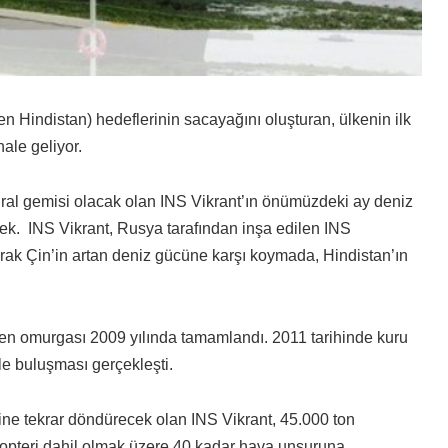
 Hindistan) hedeflerinin sacayağını oluşturan, ülkenin ilk
ale geliyor.
iral gemisi olacak olan INS Vikrant’ın önümüzdeki ay deniz
cek. INS Vikrant, Rusya tarafından inşa edilen INS
arak Çin’in artan deniz gücüne karşı koymada, Hindistan’ın
rken omurgası 2009 yılında tamamlandı. 2011 tarihinde kuru
le buluşması gerçekleşti.
ne tekrar döndürecek olan INS Vikrant, 45.000 ton
kopteri dahil olmak üzere 40 kadar hava unsuruna