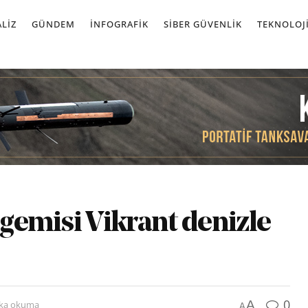
LIZ
GÜNDEM
İNFOGRAFIK
SIBER GÜVENLIK
TEKNOLOJ
 gemisi Vikrant denizle
0
A
ika okuma
A