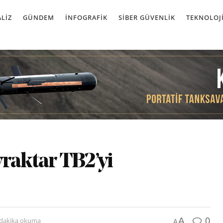
LIZ
GÜNDEM
İNFOGRAFIK
SIBER GÜVENLIK
TEKNOLOJ
raktar TB2’yi
0
A
 dakika okuma
A