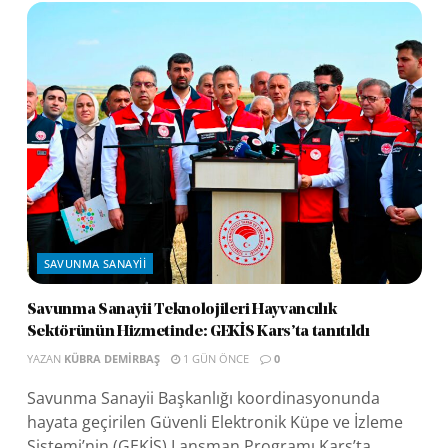
SAVUNMA SANAYII
Savunma Sanayii Teknolojileri Hayvancılık
Sektörünün Hizmetinde: GEKİS Kars’ta tanıtıldı
YAZAN
KÜBRA DEMIRBAŞ
1 GÜN ÖNCE
0
Savunma Sanayii Başkanlığı koordinasyonunda
hayata geçirilen Güvenli Elektronik Küpe ve İzleme
Sistemi’nin (GEKİS) Lansman Programı Kars’ta...