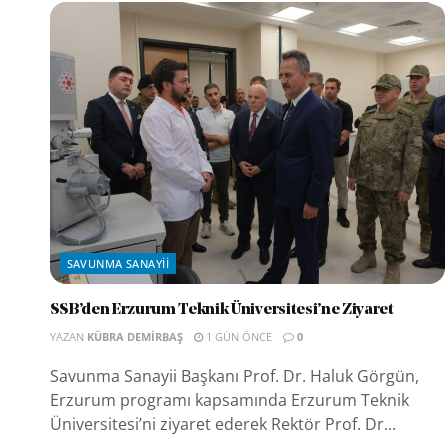
SAVUNMA SANAYII
SSB’den Erzurum Teknik Üniversitesi’ne Ziyaret
YAZAN
KÜBRA DEMIRBAŞ
1 GÜN ÖNCE
0
Savunma Sanayii Başkanı Prof. Dr. Haluk Görgün,
Erzurum programı kapsamında Erzurum Teknik
Üniversitesi’ni ziyaret ederek Rektör Prof. Dr...