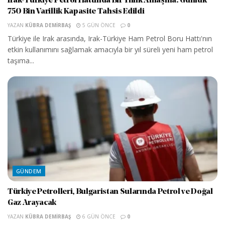
Irak-Türkiye Petrol Hattında Bir Yıllık Anlaşma: Günlük
750 Bin Varillik Kapasite Tahsis Edildi
YAZAN
KÜBRA DEMIRBAŞ
5 GÜN ÖNCE
0
Türkiye ile Irak arasında, Irak-Türkiye Ham Petrol Boru Hattı'nın
etkin kullanımını sağlamak amacıyla bir yıl süreli yeni ham petrol
taşıma...
GÜNDEM
Türkiye Petrolleri, Bulgaristan Sularında Petrol ve Doğal
Gaz Arayacak
YAZAN
KÜBRA DEMIRBAŞ
6 GÜN ÖNCE
0