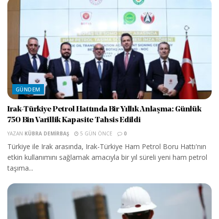
GÜNDEM
Irak-Türkiye Petrol Hattında Bir Yıllık Anlaşma: Günlük
750 Bin Varillik Kapasite Tahsis Edildi
YAZAN
KÜBRA DEMIRBAŞ
5 GÜN ÖNCE
0
Türkiye ile Irak arasında, Irak-Türkiye Ham Petrol Boru Hattı'nın
etkin kullanımını sağlamak amacıyla bir yıl süreli yeni ham petrol
taşıma...