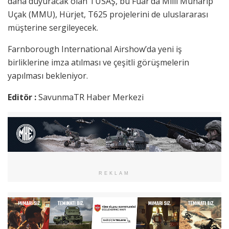
daha duyuracak olan TUSAŞ, bu Fuar’da Milli Muharip
Uçak (MMU), Hürjet, T625 projelerini de uluslararası
müşterine sergileyecek.
Farnborough International Airshow’da yeni iş
birliklerine imza atılması ve çeşitli görüşmelerin
yapılması bekleniyor.
Editör :
SavunmaTR Haber Merkezi
REKLAM