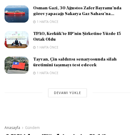
Osman Gazi, 30 Ağustos Zafer Bayramı’nda
görev yapacağı Sakarya Gaz Sahası’na...
1 HAFTA ÖNCE
TPAO, Kerkük’te BP’nin Şirketine Yüzde 15
Ortak Oldu
1 HAFTA ÖNCE
Tayvan, Çin saldırısı senaryosunda silah
üretimini taşımayı test edecek
1 HAFTA ÖNCE
DEVAMI YÜKLE
Anasayfa
Gündem