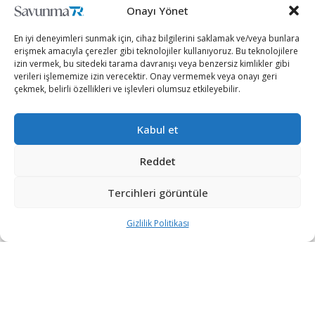
Onayı Yönet
GÜNDEM
En iyi deneyimleri sunmak için, cihaz bilgilerini saklamak ve/veya bunlara
erişmek amacıyla çerezler gibi teknolojiler kullanıyoruz. Bu teknolojilere
izin vermek, bu sitedeki tarama davranışı veya benzersiz kimlikler gibi
Yunanistan, Adalar Denizi’ndeki Stratejik Adalarda
verileri işlememize izin verecektir. Onay vermemek veya onayı geri
Savunma Hazırlıklarını Hızlandırıyor
çekmek, belirli özellikleri ve işlevleri olumsuz etkileyebilir.
YAZAN
KÜBRA DEMIRBAŞ
6 GÜN ÖNCE
0
Yunanistan basınına göre Atina yönetimi, Türkiye'ye yakın Adalar
Kabul et
Denizi (Ege) ile Meriç bölgesindeki savunma kapasitesini
artırmaya yönelik yeni adımlar atıyor....
Reddet
Osman Gazi, 30 Ağustos Zafer Bayramı’nda
görev yapacağı Sakarya Gaz Sahası’na
Tercihleri görüntüle
uğurlanıyor
1 HAFTA ÖNCE
Gizlilik Politikası
TPAO, Kerkük’te BP’nin Şirketine Yüzde 15
Ortak Oldu
1 HAFTA ÖNCE
Tayvan, Çin saldırısı senaryosunda silah