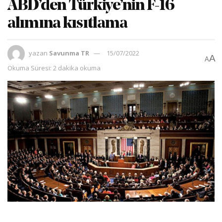
ABD’den Türkiye’nin F-16
alımına kısıtlama
yazan
Savunma TR
15/07/2022
A
A
Okuma Süresi: 2 dakika okuma