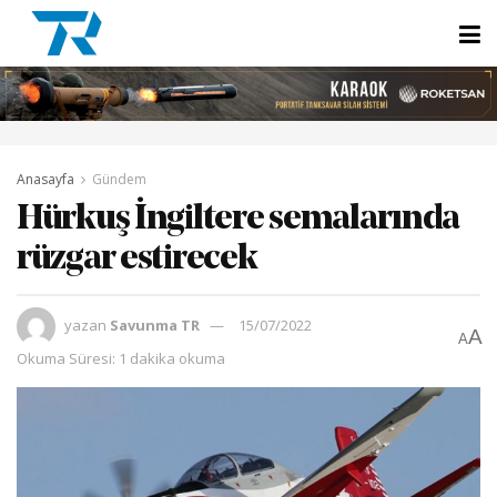
Anasayfa
Gündem
Hürkuş İngiltere semalarında
rüzgar estirecek
yazan
Savunma TR
15/07/2022
A
A
Okuma Süresi: 1 dakika okuma