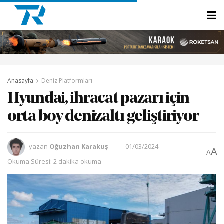
Anasayfa
Deniz Platformları
Hyundai, ihracat pazarı için
orta boy denizaltı geliştiriyor
yazan
Oğuzhan Karakuş
01/03/2024
A
A
Okuma Süresi: 2 dakika okuma