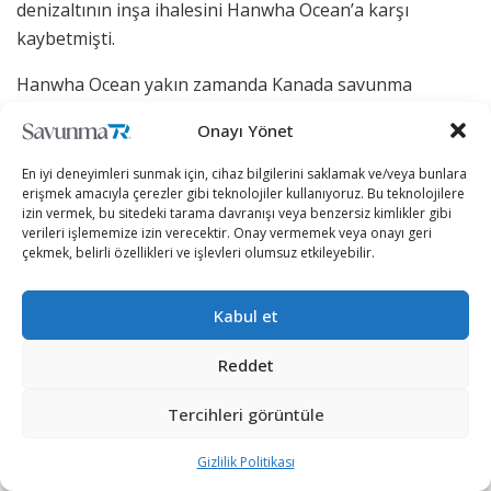
denizaltının inşa ihalesini Hanwha Ocean’a karşı
kaybetmişti.
Hanwha Ocean yakın zamanda Kanada savunma
şirketleriyle, Kanada Donanması envanterindeki
Onayı Yönet
Victoria sınıfı denizaltılarının yerine 12 adet yeni
denizaltı tedarik etmek için başlatılan Kanada Devriye
En iyi deneyimleri sunmak için, cihaz bilgilerini saklamak ve/veya bunlara
erişmek amacıyla çerezler gibi teknolojiler kullanıyoruz. Bu teknolojilere
Denizaltısı Projesi (CPSP) için mutabakat anlaşması
izin vermek, bu sitedeki tarama davranışı veya benzersiz kimlikler gibi
imzaladı. Proje maliyetinin 44,1 milyar doları bulması
verileri işlememize izin verecektir. Onay vermemek veya onayı geri
bekleniyor.
çekmek, belirli özellikleri ve işlevleri olumsuz etkileyebilir.
Kabul et
Reddet
Tercihleri görüntüle
Gizlilik Politikası