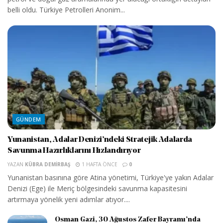
belli oldu. Türkiye Petrolleri Anonim...
GÜNDEM
Yunanistan, Adalar Denizi’ndeki Stratejik Adalarda
Savunma Hazırlıklarını Hızlandırıyor
YAZAN
KÜBRA DEMIRBAŞ
1 HAFTA ÖNCE
0
Yunanistan basınına göre Atina yönetimi, Türkiye'ye yakın Adalar
Denizi (Ege) ile Meriç bölgesindeki savunma kapasitesini
artırmaya yönelik yeni adımlar atıyor....
Osman Gazi, 30 Ağustos Zafer Bayramı’nda