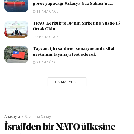
görev yapacağı Sakarya Gaz Sahası’na...
1 HAFTA ÖNCE
TPAO, Kerkük’te BP’nin Şirketine Yüzde 15
Ortak Oldu
2 HAFTA ÖNCE
Tayvan, Çin saldırısı senaryosunda silah
üretimini taşımayı test edecek
2 HAFTA ÖNCE
DEVAMI YÜKLE
Anasayfa
Savunma Sanayii
İsrail’den bir NATO ülkesine