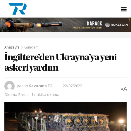
Anasayfa
Gündem
İngiltere’den Ukrayna’ya yeni
askeri yardım
yazan
Savunma TR
22/07/2022
A
A
Okuma Süresi: 1 dakika okuma