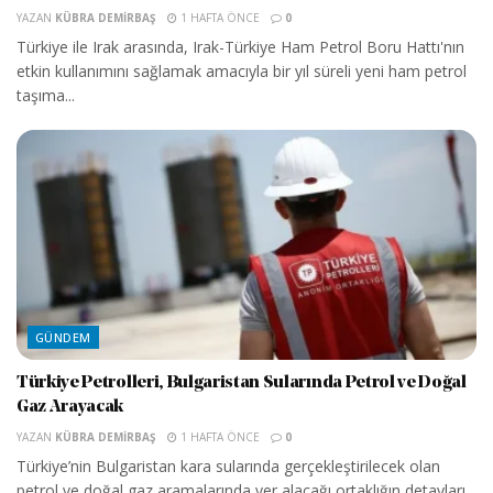
YAZAN
KÜBRA DEMIRBAŞ
1 HAFTA ÖNCE
0
Türkiye ile Irak arasında, Irak-Türkiye Ham Petrol Boru Hattı'nın
etkin kullanımını sağlamak amacıyla bir yıl süreli yeni ham petrol
taşıma...
GÜNDEM
Türkiye Petrolleri, Bulgaristan Sularında Petrol ve Doğal
Gaz Arayacak
YAZAN
KÜBRA DEMIRBAŞ
1 HAFTA ÖNCE
0
Türkiye’nin Bulgaristan kara sularında gerçekleştirilecek olan
petrol ve doğal gaz aramalarında yer alacağı ortaklığın detayları