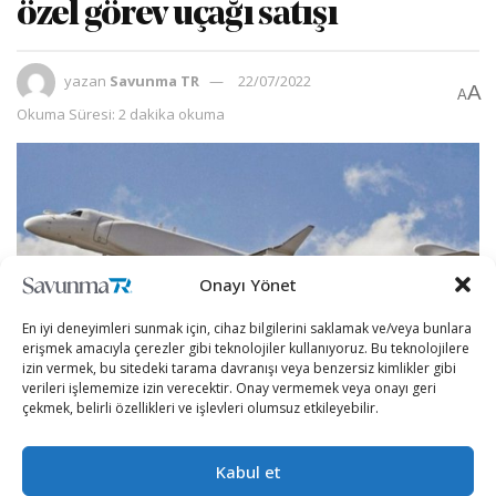
özel görev uçağı satışı
yazan
Savunma TR
22/07/2022
A
A
Okuma Süresi: 2 dakika okuma
Onayı Yönet
En iyi deneyimleri sunmak için, cihaz bilgilerini saklamak ve/veya bunlara
erişmek amacıyla çerezler gibi teknolojiler kullanıyoruz. Bu teknolojilere
izin vermek, bu sitedeki tarama davranışı veya benzersiz kimlikler gibi
verileri işlememize izin verecektir. Onay vermemek veya onayı geri
çekmek, belirli özellikleri ve işlevleri olumsuz etkileyebilir.
NATO üyesi Avrupa ülkesinin özel görev uçağı tercihi
Kabul et
İsrail’den yana oldu.