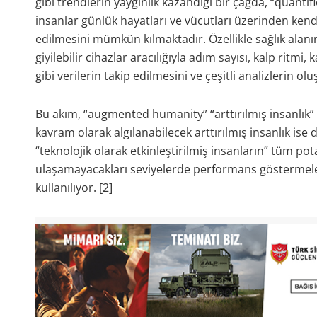
gibi trendlerin yaygınlık kazandığı bir çağda, “quantif
insanlar günlük hayatları ve vücutları üzerinden kendil
edilmesini mümkün kılmaktadır. Özellikle sağlık alanınd
giyilebilir cihazlar aracılığıyla adım sayısı, kalp ritmi
gibi verilerin takip edilmesini ve çeşitli analizlerin ol
Bu akım, “augmented humanity” “arttırılmış insanlık” ‘ın
kavram olarak algılanabilecek arttırılmış insanlık ise d
“teknolojik olarak etkinleştirilmiş insanların” tüm po
ulaşamayacakları seviyelerde performans göstermeler
kullanılıyor. [2]