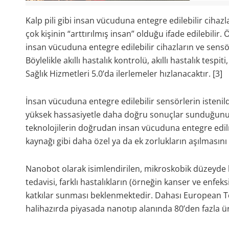
Kalp pili gibi insan vücuduna entegre edilebilir ciha
çok kişinin “arttırılmış insan” olduğu ifade edilebilir
insan vücuduna entegre edilebilir cihazların ve sensör
Böylelikle akıllı hastalık kontrolü, akıllı hastalık tespit
Sağlık Hizmetleri 5.0’da ilerlemeler hızlanacaktır. [3]
İnsan vücuduna entegre edilebilir sensörlerin istenildi
yüksek hassasiyetle daha doğru sonuçlar sunduğunu
teknolojilerin doğrudan insan vücuduna entegre edilme
kaynağı gibi daha özel ya da ek zorlukların aşılmasını
Nanobot olarak isimlendirilen, mikroskobik düzeyde k
tedavisi, farklı hastalıkların (örneğin kanser ve enfek
katkılar sunması beklenmektedir. Dahası European T
halihazırda piyasada nanotıp alanında 80’den fazla ü