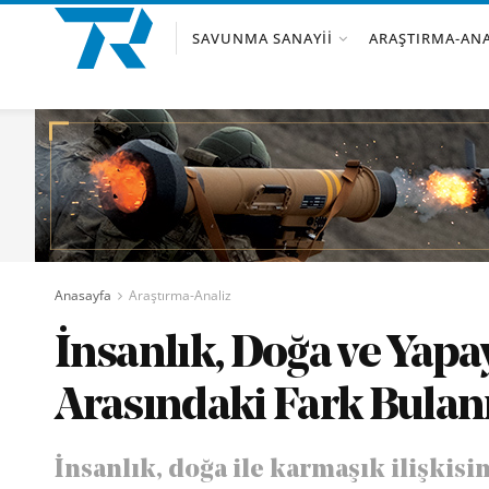
SAVUNMA SANAYII
ARAŞTIRMA-ANA
Anasayfa
Araştırma-Analiz
İnsanlık, Doğa ve Yapa
Arasındaki Fark Bulan
İnsanlık, doğa ile karmaşık ilişkis