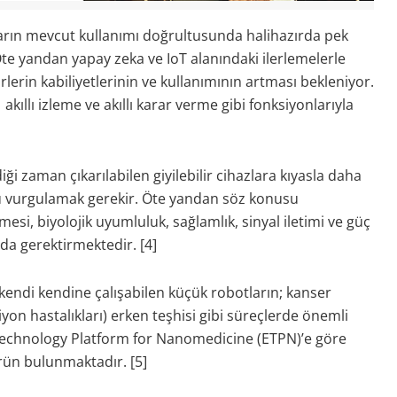
zların mevcut kullanımı doğrultusunda halihazırda pek
. Öte yandan yapay zeka ve IoT alanındaki ilerlemelerle
lerin kabiliyetlerinin ve kullanımının artması bekleniyor.
i, akıllı izleme ve akıllı karar verme gibi fonksiyonlarıyla
ği zaman çıkarılabilen giyilebilir cihazlara kıyasla daha
 vurgulamak gerekir. Öte yandan söz konusu
si, biyolojik uyumluluk, sağlamlık, sinyal iletimi ve güç
 da gerektirmektedir. [4]
endi kendine çalışabilen küçük robotların; kanser
siyon hastalıkları) erken teşhisi gibi süreçlerde önemli
echnology Platform for Nanomedicine (ETPN)’e göre
rün bulunmaktadır. [5]