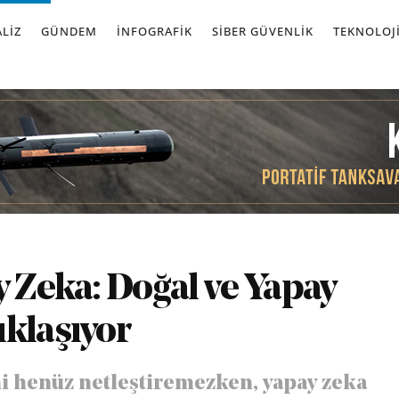
LIZ
GÜNDEM
İNFOGRAFIK
SIBER GÜVENLIK
TEKNOLOJ
y Zeka: Doğal ve Yapay
ıklaşıyor
ini henüz netleştiremezken, yapay zeka