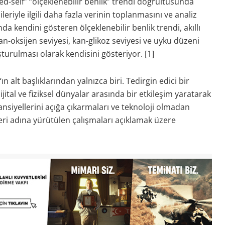
ied-self” “ölçeklenebilir benlik” trendi doğrultusunda
eriyle ilgili daha fazla verinin toplanmasını ve analiz
a kendini gösteren ölçeklenebilir benlik trendi, akıllı
, kan-oksijen seviyesi, kan-glikoz seviyesi ve uyku düzeni
uşturulması olarak kendisini gösteriyor. [1]
 alt başlıklarından yalnızca biri. Tedirgin edici bir
ijital ve fiziksel dünyalar arasında bir etkileşim yaratarak
tansiyellerini açığa çıkarmaları ve teknoloji olmadan
i adına yürütülen çalışmaları açıklamak üzere