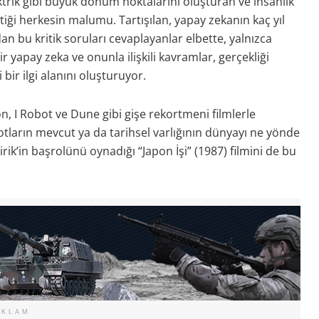
trik gibi büyük dönüm noktalarını oluşturan ve insanlık
ettiği herkesin malumu. Tartışılan, yapay zekanın kaç yıl
 bu kritik soruları cevaplayanlar elbette, yalnızca
ir yapay zeka ve onunla ilişkili kavramlar, gerçekliği
ir ilgi alanını oluşturuyor.
n, I Robot ve Dune gibi gişe rekortmeni filmlerle
tların mevcut ya da tarihsel varlığının dünyayı ne yönde
irik’in başrolünü oynadığı “Japon İşi” (1987) filmini de bu
EKLAM