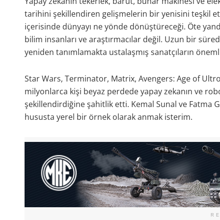
Yapay zekanın tekerlek, barut, buhar makinesi ve elek
tarihini şekillendiren gelişmelerin bir yenisini teşkil 
içerisinde dünyayı ne yönde dönüştüreceği. Öte yandan
bilim insanları ve araştırmacılar değil. Uzun bir süred
yeniden tanımlamakta ustalaşmış sanatçıların önemli b
Star Wars, Terminator, Matrix, Avengers: Age of Ultro
milyonlarca kişi beyaz perdede yapay zekanın ve robo
şekillendirdiğine şahitlik etti. Kemal Sunal ve Fatma G
hususta yerel bir örnek olarak anmak isterim.
R