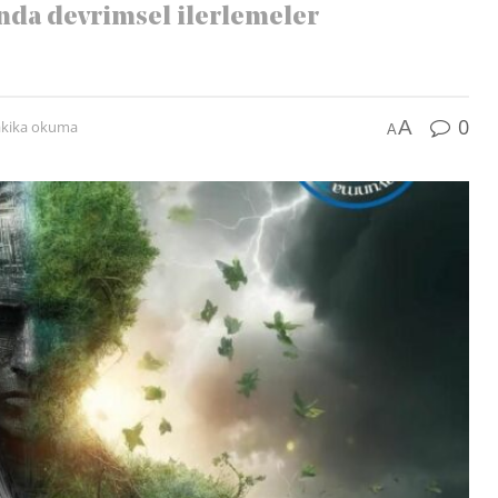
anda devrimsel ilerlemeler
0
A
akika okuma
A