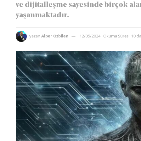
ve dijitalleşme sayesinde birçok al
yaşanmaktadır.
yazan
Alper Özbilen
12/05/2024
Okuma Süresi: 10 d