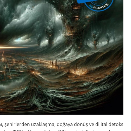
, şehirlerden uzaklaşma, doğaya dönüş ve dijital detoks