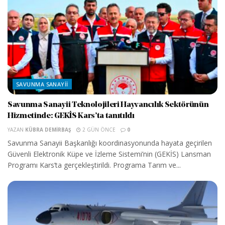
SAVUNMA SANAYII
Savunma Sanayii Teknolojileri Hayvancılık Sektörünün
Hizmetinde: GEKİS Kars’ta tanıtıldı
YAZAN
KÜBRA DEMIRBAŞ
2 GÜN ÖNCE
0
Savunma Sanayii Başkanlığı koordinasyonunda hayata geçirilen
Güvenli Elektronik Küpe ve İzleme Sistemi’nin (GEKİS) Lansman
Programı Kars’ta gerçekleştirildi. Programa Tarım ve...