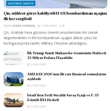
SAVUNMA SANAYII
Çin, nükleer görev kabiliyetli H-6N bombardıman uçağını
ilk kez sergiledi
YAZAN
KÜBRA DEMIRBAŞ
2 GÜN ÖNCE
0
Çin, stratejik hava gücünün önemli unsurlarından biri olarak
değerlendirilen H-6N bombardıman uçağını dikkat çekici bir
konfigürasyonla tanıttı. Military China’nın aktardığına...
İlk Trump Sınıfı Muharebe Gemisinin Maliyeti
23 Milyar Dolara Ulaşabilir
3 GÜN ÖNCE
ASELSAN 2026’nın ilk yarı finansal sonuçlarını
açıkladı
5 GÜN ÖNCE
İsrail’den Yerli Stealth Savaş Uçağı ve F-35
Esintili İHA Hedefi
5 GÜN ÖNCE