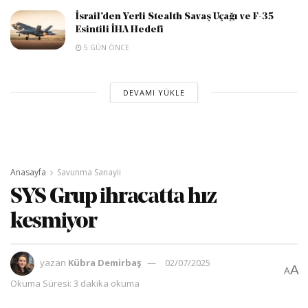
İsrail’den Yerli Stealth Savaş Uçağı ve F-35
Esintili İHA Hedefi
5 GÜN ÖNCE
DEVAMI YÜKLE
Anasayfa
Savunma Sanayii
SYS Grup ihracatta hız
kesmiyor
yazan
Kübra Demirbaş
02/07/2025
A
A
Okuma Süresi: 3 dakika okuma