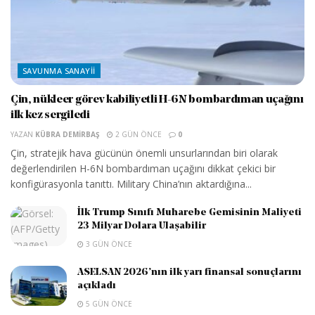
SAVUNMA SANAYII
Çin, nükleer görev kabiliyetli H-6N bombardıman uçağını
ilk kez sergiledi
YAZAN
KÜBRA DEMIRBAŞ
2 GÜN ÖNCE
0
Çin, stratejik hava gücünün önemli unsurlarından biri olarak
değerlendirilen H-6N bombardıman uçağını dikkat çekici bir
konfigürasyonla tanıttı. Military China’nın aktardığına...
İlk Trump Sınıfı Muharebe Gemisinin Maliyeti
23 Milyar Dolara Ulaşabilir
3 GÜN ÖNCE
ASELSAN 2026’nın ilk yarı finansal sonuçlarını
açıkladı
5 GÜN ÖNCE