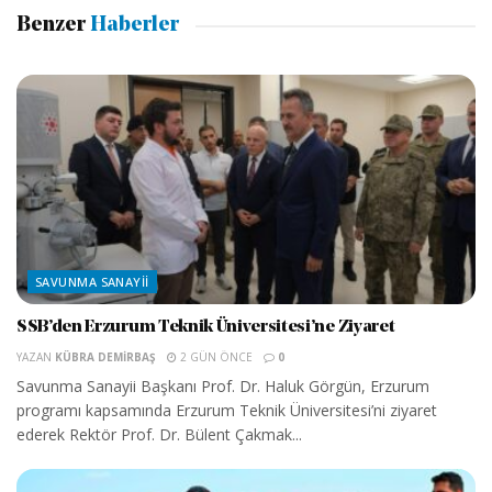
Benzer
Haberler
SAVUNMA SANAYII
SSB’den Erzurum Teknik Üniversitesi’ne Ziyaret
YAZAN
KÜBRA DEMIRBAŞ
2 GÜN ÖNCE
0
Savunma Sanayii Başkanı Prof. Dr. Haluk Görgün, Erzurum
programı kapsamında Erzurum Teknik Üniversitesi’ni ziyaret
ederek Rektör Prof. Dr. Bülent Çakmak...