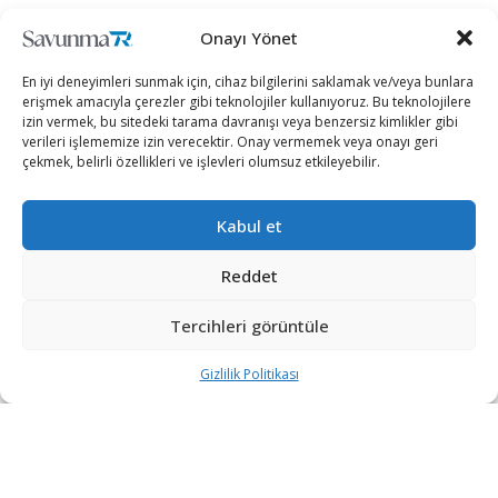
Onayı Yönet
En iyi deneyimleri sunmak için, cihaz bilgilerini saklamak ve/veya bunlara
erişmek amacıyla çerezler gibi teknolojiler kullanıyoruz. Bu teknolojilere
izin vermek, bu sitedeki tarama davranışı veya benzersiz kimlikler gibi
verileri işlememize izin verecektir. Onay vermemek veya onayı geri
çekmek, belirli özellikleri ve işlevleri olumsuz etkileyebilir.
Kabul et
Reddet
Tercihleri görüntüle
Küresel arenada CANiK markasıyla öne çıkan SYS Grup,
Gizlilik Politikası
2024’te %27’lik ihracat artışıyla Türkiye’nin en büyük
ihracatçıları arasında 165’inci sıraya yükseldi. Savunma
ve havacılık sanayisinde ilk 10’daki güçlü konumunu
koruyan Grup, ihracattaki istikrarlı yükselişiyle dikkat
çekiyor.