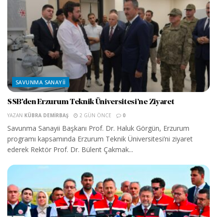
SAVUNMA SANAYII
SSB’den Erzurum Teknik Üniversitesi’ne Ziyaret
YAZAN
KÜBRA DEMIRBAŞ
2 GÜN ÖNCE
0
Savunma Sanayii Başkanı Prof. Dr. Haluk Görgün, Erzurum
programı kapsamında Erzurum Teknik Üniversitesi’ni ziyaret
ederek Rektör Prof. Dr. Bülent Çakmak...