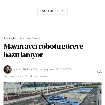
DEVAMI YÜKLE
Anasayfa
Savunma Sanayii
Mayın avcı robotu göreve
hazırlanıyor
yazan
Kübra Demirbaş
05/07/2025
A
A
Okuma Süresi: 3 dakika okuma