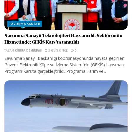
SAVUNMA SANAYII
Savunma Sanayii Teknolojileri Hayvancılık Sektörünün
Hizmetinde: GEKİS Kars’ta tanıtıldı
YAZAN
KÜBRA DEMIRBAŞ
2 GÜN ÖNCE
0
Savunma Sanayii Başkanlığı koordinasyonunda hayata geçirilen
Güvenli Elektronik Küpe ve İzleme Sistemi’nin (GEKİS) Lansman
Programı Kars’ta gerçekleştirildi. Programa Tarım ve...