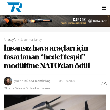
Anasayfa
Savunma Sanayii
İnsansız hava araçları için
tasarlanan “hedef tespit”
modülüne NATO’dan ödül
yazan
Kübra Demirbaş
05/07/2025
A
A
Okuma Süresi: 5 dakika okuma