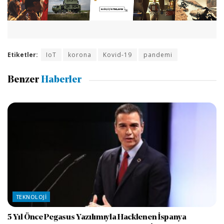
Etiketler:
IoT
korona
Kovid-19
pandemi
Benzer
Haberler
TEKNOLOJI
5 Yıl Önce Pegasus Yazılımıyla Hacklenen İspanya