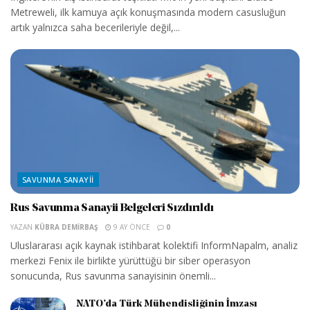
Metreweli, ilk kamuya açık konuşmasında modern casusluğun
artık yalnızca saha becerileriyle değil,...
SAVUNMA SANAYII
Rus Savunma Sanayii Belgeleri Sızdırıldı
YAZAN
KÜBRA DEMIRBAŞ
9 AY ÖNCE
0
Uluslararası açık kaynak istihbarat kolektifi InformNapalm, analiz
merkezi Fenix ile birlikte yürüttüğü bir siber operasyon
sonucunda, Rus savunma sanayisinin önemli...
NATO’da Türk Mühendisliğinin İmzası