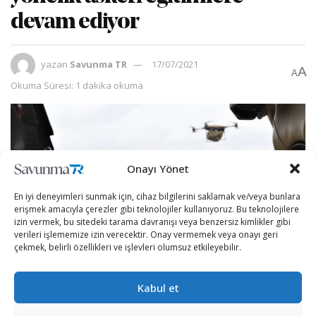
devam ediyor
yazan
Savunma TR
17/07/2021
A
A
Okuma Süresi: 1 dakika okuma
Onayı Yönet
En iyi deneyimleri sunmak için, cihaz bilgilerini saklamak ve/veya bunlara
erişmek amacıyla çerezler gibi teknolojiler kullanıyoruz. Bu teknolojilere
izin vermek, bu sitedeki tarama davranışı veya benzersiz kimlikler gibi
verileri işlememize izin verecektir. Onay vermemek veya onayı geri
çekmek, belirli özellikleri ve işlevleri olumsuz etkileyebilir.
Kabul et
İngiliz Kraliyet Deniz Piyadeleri, Cumbria’daki RAF
Spadeadam ve Dorset’teki Lulworth Koyu’nda eğitimler