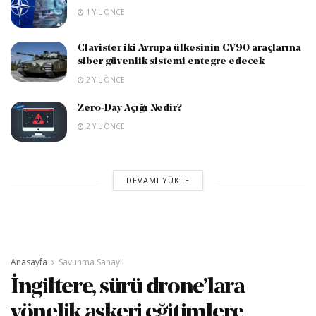
1 YIL ÖNCE
Clavister iki Avrupa ülkesinin CV90 araçlarına
siber güvenlik sistemi entegre edecek
2 YIL ÖNCE
Zero-Day Açığı Nedir?
2 YIL ÖNCE
DEVAMI YÜKLE
Anasayfa
Savunma Sanayii
İngiltere, sürü drone’lara
yönelik askeri eğitimlere