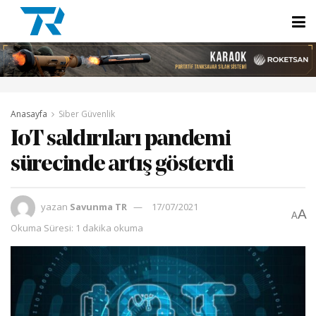
Anasayfa
Siber Güvenlik
IoT saldırıları pandemi
sürecinde artış gösterdi
yazan
Savunma TR
17/07/2021
A
A
Okuma Süresi: 1 dakika okuma