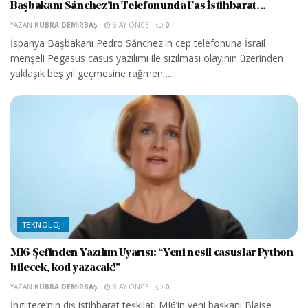
Başbakanı Sánchez’in Telefonunda Fas İstihbarat...
YAZAN
KÜBRA DEMIRBAŞ
6 AY ÖNCE
0
İspanya Başbakanı Pedro Sánchez'in cep telefonuna İsrail
menşeli Pegasus casus yazılımı ile sızılması olayının üzerinden
yaklaşık beş yıl geçmesine rağmen,...
TEKNOLOJI
MI6 Şefinden Yazılım Uyarısı: “Yeni nesil casuslar Python
bilecek, kod yazacak!”
YAZAN
KÜBRA DEMIRBAŞ
8 AY ÖNCE
0
İngiltere’nin dış istihbarat teşkilatı MI6’in yeni başkanı Blaise