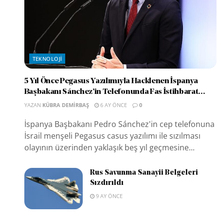
TEKNOLOJI
5 Yıl Önce Pegasus Yazılımıyla Hacklenen İspanya
Başbakanı Sánchez’in Telefonunda Fas İstihbarat...
YAZAN
KÜBRA DEMIRBAŞ
6 AY ÖNCE
0
İspanya Başbakanı Pedro Sánchez'in cep telefonuna
İsrail menşeli Pegasus casus yazılımı ile sızılması
olayının üzerinden yaklaşık beş yıl geçmesine...
Rus Savunma Sanayii Belgeleri
Sızdırıldı
9 AY ÖNCE