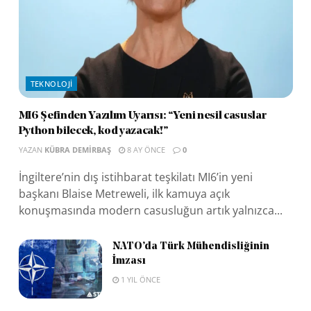
TEKNOLOJI
MI6 Şefinden Yazılım Uyarısı: “Yeni nesil casuslar
Python bilecek, kod yazacak!”
YAZAN
KÜBRA DEMIRBAŞ
8 AY ÖNCE
0
İngiltere’nin dış istihbarat teşkilatı MI6’in yeni
başkanı Blaise Metreweli, ilk kamuya açık
konuşmasında modern casusluğun artık yalnızca...
NATO’da Türk Mühendisliğinin
İmzası
1 YIL ÖNCE