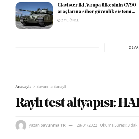
Clavister iki Avrupa ülkesinin CV90
araçlarına siber güvenlik sistemi...
2 YIL ÖNCE
DEVA
Anasayfa
Savunma Sanayii
Raylı test altyapısı: 
yazan
Savunma TR
28/01/2022
Okuma Süresi: 3 dak