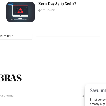
Zero-Day Açığı Nedir?
2 YIL ÖNCE
MI YÜKLE
HABRAS
0
A
ika okuma
A
En iyi deney
amacıyla çer