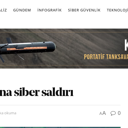
LIZ
GÜNDEM
İNFOGRAFIK
SIBER GÜVENLIK
TEKNOLOJ
na siber saldırı
0
A
ika okuma
A