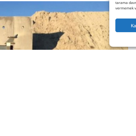
tarama davra
vermemek vey
Ka