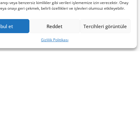
nışı veya benzersiz kimlikler gibi verileri işlememize izin verecektir. Onay
a onayı geri çekmek, belirli özellikleri ve işlevleri olumsuz etkileyebilir.
bul et
Reddet
Tercihleri görüntüle
Gizlilik Politikası