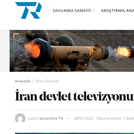
SAVUNMA SANAYII
ARAŞTIRMA-ANA
Anasayfa
Siber Güvenlik
İran devlet televizyonu
yazan
Savunma TR
28/01/2022
Okuma Süresi: 1 dak